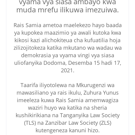
vyama vya siasa ambayo kwa
muda mrefu ilikuwa imezuiwa.
Rais Samia ametoa maelekezo hayo baada
ya kupokea maazimio ya awali kutoka kwa
kikosi kazi alichokiteua cha kufuatilia hoja
zilizojitokeza katika mkutano wa wadau wa
demokrasia ya vyama vingi vya siasa
uliofanyika Dodoma, Desemba 15 hadi 17,
2021.
Taarifa iliyotolewa na Mkurugenzi wa
mawasiliano ya rais ikulu, Zuhura Yunus
imeeleza kuwa Rais Samia amemwagiza
waziri huyo wa katika na sheria
kushikirikiana na Tanganyika Law Society
(TLS) na Zanzibar Law Society (ZLS)
kutengeneza kanuni hizo.