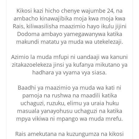
Kikosi kazi hicho chenye wajumbe 24, na
ambacho kinawajibika moja kwa moja kwa
Rais, kiliwasilisha maazimio hayo ikulu jijini
Dodoma ambayo yamegawanywa katika
makundi matatu ya muda wa utekelezaji.
Azimio la muda mfupi ni uandaaji wa kanuni
zitakazoelekeza jinsi ya kufanya mikutano ya
hadhara ya vyama vya siasa.
Baadhi ya maazimio ya muda wa kati ni
pamoja na rushwa na maadili katika
uchaguzi, ruzuku, elimu ya uraia huku
masuala yanayohusu uchaguzi na katika
mpya vikiwa ni mpango wa muda mrefu.
Rais amekutana na kuzungumza na kikosi