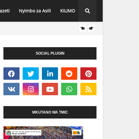
azeti
Nyimbo za Asili
KILIMO
TANZA
HABARI
ENDO
SOCIAL PLUGIN
MKUTANO WA TMIC