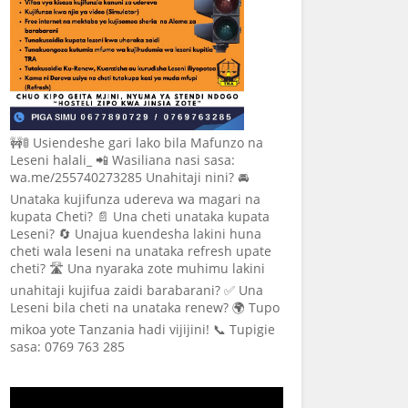
🚧🚦 Usiendeshe gari lako bila Mafunzo na
Leseni halali_ 📲 Wasiliana nasi sasa:
wa.me/255740273285 Unahitaji nini? 🚘
Unataka kujifunza udereva wa magari na
kupata Cheti? 📄 Una cheti unataka kupata
Leseni? 🔄 Unajua kuendesha lakini huna
cheti wala leseni na unataka refresh upate
cheti? 🛣️ Una nyaraka zote muhimu lakini
unahitaji kujifua zaidi barabarani? ✅ Una
Leseni bila cheti na unataka renew? 🌍 Tupo
mikoa yote Tanzania hadi vijijini! 📞 Tupigie
sasa: 0769 763 285