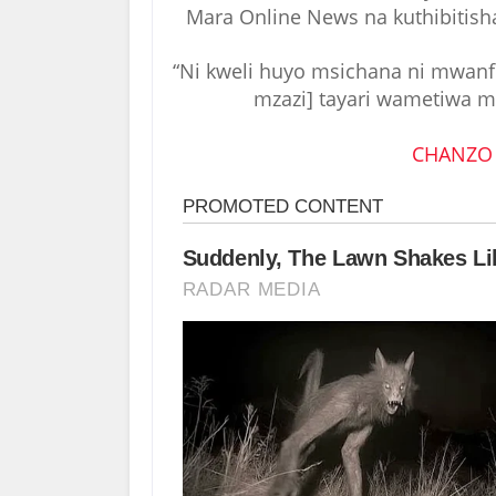
Mara Online News na kuthibitish
“Ni kweli huyo msichana ni mwan
mzazi] tayari wametiwa 
CHANZO 