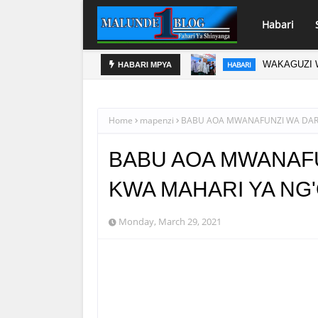
Habari
WAKAGUZI 
HABARI
HABARI MPYA
WAZIRI SA
`HABARI
Home
mapenzi
BABU AOA MWANAFUNZI WA DARA
BABU AOA MWANAFU
KWA MAHARI YA NG
Monday, March 29, 2021