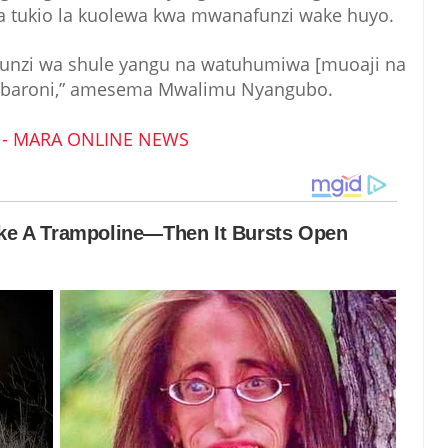
a tukio la kuolewa kwa mwanafunzi wake huyo.
funzi wa shule yangu na watuhumiwa [muoaji na
mbaroni,” amesema Mwalimu Nyangubo.
- MARA ONLINE NEWS