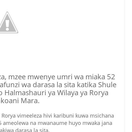
aza, mzee mwenye umri wa miaka 52
nzi wa darasa la sita katika Shule
po Halmashauri ya Wilaya ya Rorya
koani Mara.
 Rorya vimeeleza hivi karibuni kuwa msichana
15 ameolewa na mwanaume huyo mwaka jana
 akiwa darasa la sita.