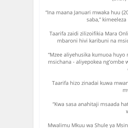
“Ina maana Januari mwaka huu (2
saba,” kimeeleza 
Taarifa zaidi zilizoifikia Mar
mbaroni hivi karibuni na ms
“Mzee aliyehusika kumuoa huyo
msichana - aliyepokea ng’ombe
Taarifa hizo zinadai kuwa mw
m
“Kwa sasa anahitaji msaada hat
Mwalimu Mkuu wa Shule ya Msin