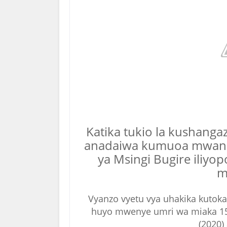
Katika tukio la kushang
anadaiwa kumuoa mwanafu
ya Msingi Bugire iliyo
m
Vyanzo vyetu vya uhakika kutoka
huyo mwenye umri wa miaka 
(2020)