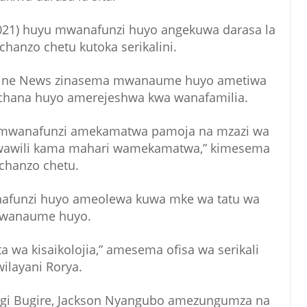
021) huyu mwanafunzi huyo angekuwa darasa la
chanzo chetu kutoka serikalini.
a Online News zinasema mwanaume huyo ametiwa
ichana huyo amerejeshwa kwa wanafamilia.
 mwanafunzi amekamatwa pamoja na mzazi wa
 wawili kama mahari wamekamatwa,” kimesema
chanzo chetu.
anafunzi huyo ameolewa kuwa mke wa tatu wa
wanaume huyo.
a wa kisaikolojia,” amesema ofisa wa serikali
wilayani Rorya.
gi Bugire, Jackson Nyangubo amezungumza na