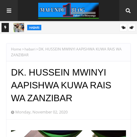
HABARI
 ZA
TBS YAENDELEZA ELIMU YA VIWANGO NANENANE,
YAWAFUNGULIA WAZALISHAJI MASOKO
Home
habari
DK. HUSSEIN MWINYI AAPISHWA KUWA RAIS WA
ZANZIBAR
DK. HUSSEIN MWINYI
AAPISHWA KUWA RAIS
WA ZANZIBAR
Monday, November 02, 2020