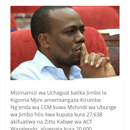
Msimamizi wa Uchaguzi katika Jimbo la
Kigoma Mjini amemtangaza Kirumbe
Ng'enda wa CCM kuwa Mshindi wa Ubunge
wa Jimbo hilo kwa kupata kura 27,638
akifuatiwa na Zitto Kabwe wa ACT
Wazalendo aliyepata kura 20,600.