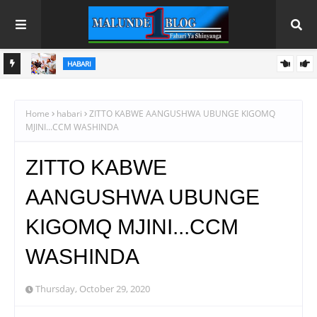
HABARI
WAJASIRIAMALI KUTOKA PEMBA WATEMBELEA BANDA LA
WMA NANE NANE, WAPATA ELIMU YA VIPIMO
Home
habari
ZITTO KABWE AANGUSHWA UBUNGE KIGOMQ
MJINI...CCM WASHINDA
ZITTO KABWE
AANGUSHWA UBUNGE
KIGOMQ MJINI...CCM
WASHINDA
Thursday, October 29, 2020