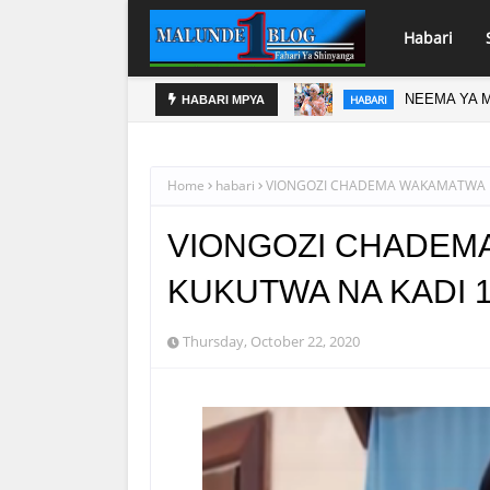
Habari
NEEMA YA M
HABARI
DC
HABARI MPYA
HABARI SHINYANGA
Home
habari
VIONGOZI CHADEMA WAKAMATWA KW
VIONGOZI CHADEM
KUKUTWA NA KADI 1
Thursday, October 22, 2020