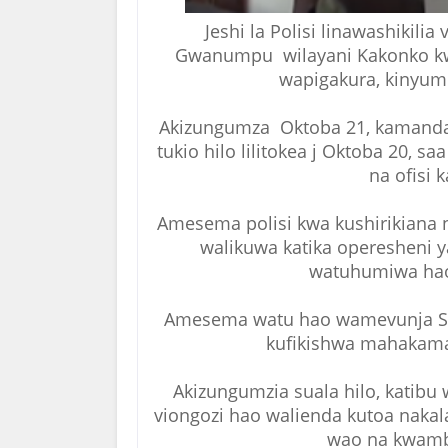
Jeshi la Polisi linawashikili
Gwanumpu wilayani Kakonko kwa
wapigakura, kinyume
Akizungumza Oktoba 21, kamand
tukio hilo lilitokea j Oktoba 20, sa
na ofisi k
Amesema polisi kwa kushirikiana 
walikuwa katika operesheni y
watuhumiwa hao
Amesema watu hao wamevunja She
kufikishwa mahakama
Akizungumzia suala hilo, kati
viongozi hao walienda kutoa nakal
wao na kwamb