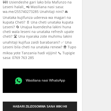
🚧🚦 Usiendeshe gari lako bila Mafunzo na
Leseni halali_ 📲 Wasiliana nasi sasa:
wa.me/255740273285 Unahitaji nini? 🚘
Unataka kujifunza udereva wa magari na
kupata Cheti? 📄 Una cheti unataka kupata
Leseni? 🔄 Unajua kuendesha lakini huna
cheti wala leseni na unataka refresh upate
cheti? 🛣️ Una nyaraka zote muhimu lakini
unahitaji kujifua zaidi barabarani? ✅ Una
Leseni bila cheti na unataka renew? 🌍 Tupo
mikoa yote Tanzania hadi vijijini! 📞 Tupigie
sasa: 0769 763 285
Wasiliana nasi WhatsApp
HABARI ZILIZOSOMWA SANA WIKI HII