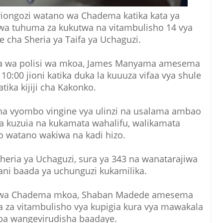
a viongozi watano wa Chadema katika kata ya
 tuhuma za kukutwa na vitambulisho 14 vya
 cha Sheria ya Taifa ya Uchaguzi.
a wa polisi wa mkoa, James Manyama amesema
a 10:00 jioni katika duka la kuuuza vifaa vya shule
atika kijiji cha Kakonko.
na vyombo vingine vya ulinzi na usalama ambao
a kuzuia na kukamata wahalifu, walikamata
 watano wakiwa na kadi hizo.
ria ya Uchaguzi, sura ya 343 na wanatarajiwa
ni baada ya uchunguzi kukamilika.
bu wa Chadema mkoa, Shaban Madede amesema
a za vitambulisho vya kupigia kura vya mawakala
a wangevirudisha baadaye.