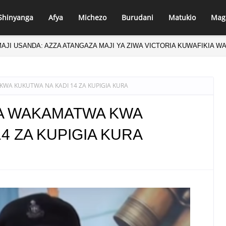
Shinyanga
Afya
Michezo
Burudani
Matukio
Mag
AJI USANDA: AZZA ATANGAZA MAJI YA ZIWA VICTORIA KUWAFIKIA W
 MASINDI APONGEZA HATUA ZA MLEZI WA KISHAPU VETERAN
A KUKUTWA NA KADI 14 ZA KUPIGIA KURA
A WAKAMATWA KWA
4 ZA KUPIGIA KURA