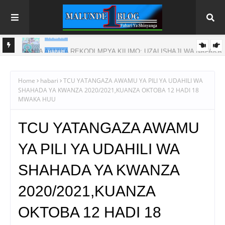
HABARI
NAFAKA
RAIS DKT. SAMIA AFUNGA RASMI MAONESHO YA NANE NANE
DODOMA
Home
habari
TCU YATANGAZA AWAMU YA PILI YA UDAHILI WA
SHAHADA YA KWANZA 2020/2021,KUANZA OKTOBA 12 HADI 18
MWAKA HUU
TCU YATANGAZA AWAMU
YA PILI YA UDAHILI WA
SHAHADA YA KWANZA
2020/2021,KUANZA
OKTOBA 12 HADI 18