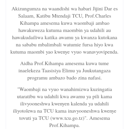
Akizungumza na waandishi wa habari Jijini Dar es
Salaam, Katibu Mtendaji TCU, Prof.Charles
Kihampa amesema kuwa waombaji ambao
hawakuweza kutuma maombin ya udahili au
hawakudailiwa katika awamu ya kwanza kutokana
na sababu mbalimbali watumie fursa hiyo kwa
kutuma maombi yao kwenye vyuo wanavyovipenda.
Aidha Prof.Kihampa amesema kuwa tume
inaelekeza Taasisiya Elimu ya Juukutangaza
programu ambazo bado zina nafasi.
"Waombaji na vyuo wanahimizwa kuzingatia
utaratibu wa udahili kwa awamu ya pili kama
ilivyooneshwa kwenyen kalenda ya udahili
iliyotolewa na TCU kama inavyooneshwa kwenye
tovuti ya TCU (www.tcu.go.tz)". Amesema
Prof.Kihampa.