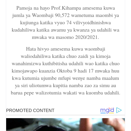
Pamoja na hayo Prof.Kihampa amesema kuwa
jumla ya Waombaji 90,572 wametuma maombi ya
kujiunga katika vyuo 74 vilivyoidhinishwa
kudahiliwa katika awamu ya kwanza ya udahili wa
mwaka wa masomo 2020/2021.
Hata hivyo amesema kuwa waombaji
waliodahiliwa katika chuo zaidi ya kimoja
wanahimizwa kuthibitisha udahili wao katika chuo
kimojawapo kuanzia Oktoba 9 hadi 17 mwaka huu
kwa kutumia ujumbe mfupi wenye namba maalum
ya siri uliotumwa kupitia namba zao za simu au
barua pepe walizotumia wakati wa kuomba udahili.