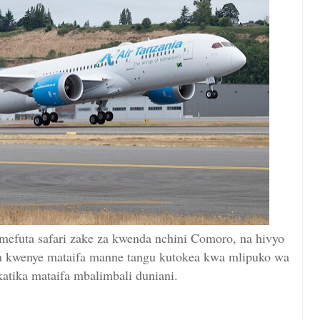
efuta safari zake za kwenda nchini Comoro, na hivyo
da kwenye mataifa manne tangu kutokea kwa mlipuko wa
katika mataifa mbalimbali duniani.