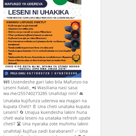
🚧🚦 Usiendeshe gari lako bila Mafunzo na
Leseni halali_ 📲 Wasiliana nasi sasa:
wa.me/255740273285 Unahitaji nini? 🚘
Unataka kujifunza udereva wa magari na
kupata Cheti? 📄 Una cheti unataka kupata
Leseni? 🔄 Unajua kuendesha lakini huna
cheti wala leseni na unataka refresh upate
cheti? 🛣️ Una nyaraka zote muhimu lakini
unahitaji kujifua zaidi barabarani? ✅ Una