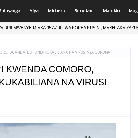
Shinyanga
Afya
Michezo
Burudani
Matukio
Mag
NDISHA WATOTO VIPIMO: NAIBU WAZIRI MALIASILI APONGEZA
ORO, UGANDA, BURUNDI KUKABILIANA NA VIRUSI VYA CORONA
RI KWENDA COMORO,
UKABILIANA NA VIRUSI