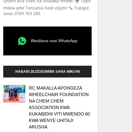
Leseni bila cheti na unataka renew? 🌍 Tupo
mikoa yote Tanzania hadi vijijini! 📞 Tupigie
sasa: 0769 763 285
Wasiliana nasi WhatsApp
HABARI ZILIZOSOMWA SANA WIKI HII
RC MAKALLA APONGEZA
WHEELCHAIR FOUNDATION
NA CHEM CHEM
ASSOCIATION KWA
KUKABIDHI VITI MWENDO 60
KWA WENYE UHITAJI
ARUSHA