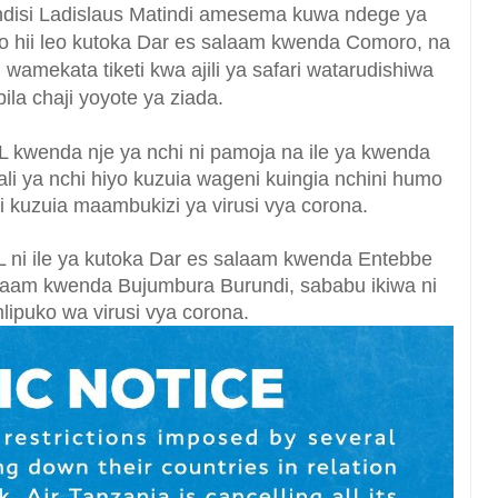
isi Ladislaus Matindi amesema kuwa ndege ya
o hii leo kutoka Dar es salaam kwenda Comoro, na
wamekata tiketi kwa ajili ya safari watarudishiwa
ila chaji yoyote ya ziada.
CL kwenda nje ya nchi ni pamoja na ile ya kwenda
li ya nchi hiyo kuzuia wageni kuingia nchini humo
li kuzuia maambukizi ya virusi vya corona.
CL ni ile ya kutoka Dar es salaam kwenda Entebbe
alaam kwenda Bujumbura Burundi, sababu ikiwa ni
mlipuko wa virusi vya corona.