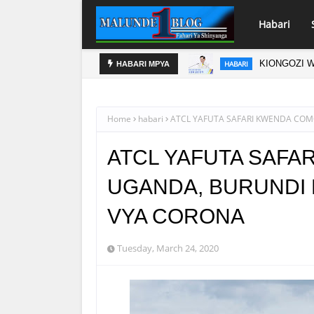
Habari
IWASI WA KIMATAIFA
WMA YAWAFU
HABARI
HABARI MPYA
Home
habari
ATCL YAFUTA SAFARI KWENDA COM
ATCL YAFUTA SAFA
UGANDA, BURUNDI K
VYA CORONA
Tuesday, March 24, 2020