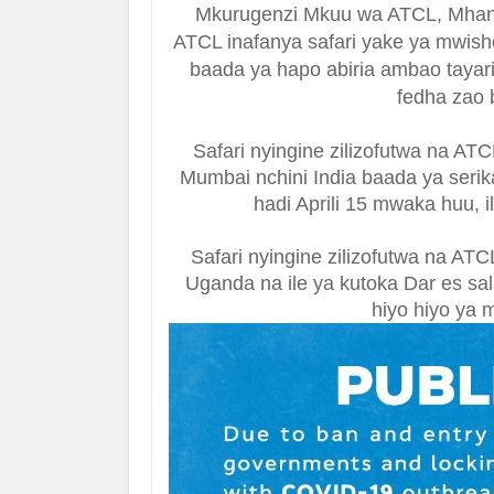
Mkurugenzi Mkuu wa ATCL, Mhand
ATCL inafanya safari yake ya mwish
baada ya hapo abiria ambao tayari 
fedha zao b
Safari nyingine zilizofutwa na AT
Mumbai nchini India baada ya serika
hadi Aprili 15 mwaka huu, i
Safari nyingine zilizofutwa na AT
Uganda na ile ya kutoka Dar es s
hiyo hiyo ya 