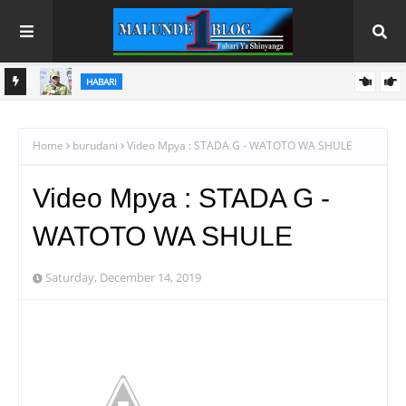
HABARI
A
POLISI WATHIBITISHA DIRA YA ULINZI NA USALAMA KUPITIA
MAONESHO YA NANENANE
Home
burudani
Video Mpya : STADA G - WATOTO WA SHULE
Video Mpya : STADA G -
WATOTO WA SHULE
Saturday, December 14, 2019