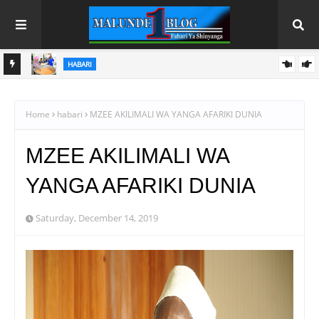
HABARI
JENGWA
MBUNGE WA ITWANGI 'AZZA' AWAANDALIA WANAFUNZI WA
OKEA
LUHUMBO SEKONDARI CHAKULA CHA PAMOJA, ATOA AHADI
Home
habari
MZEE AKILIMALI WA YANGA AFARIKI DUNIA
KWA WATAKAOFANYA VIZURI KWENYE MTIHANI
MZEE AKILIMALI WA
YANGA AFARIKI DUNIA
Saturday, December 14, 2019