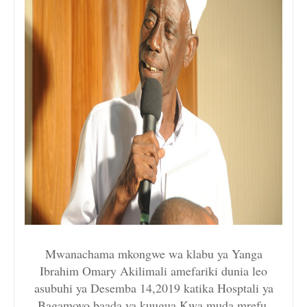
Mwanachama mkongwe wa klabu ya Yanga
Ibrahim Omary Akilimali amefariki dunia leo
asubuhi ya Desemba 14,2019 katika Hosptali ya
Bagamoyo baada ya kuugua Kwa muda mrefu.