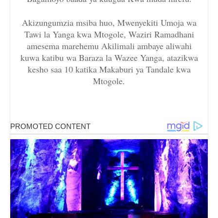
Akizungumzia msiba huo, Mwenyekiti Umoja wa
Tawi la Yanga kwa Mtogole, Waziri Ramadhani
amesema marehemu Akilimali ambaye aliwahi
kuwa katibu wa Baraza la Wazee Yanga, atazikwa
kesho saa 10 katika Makaburi ya Tandale kwa
Mtogole.