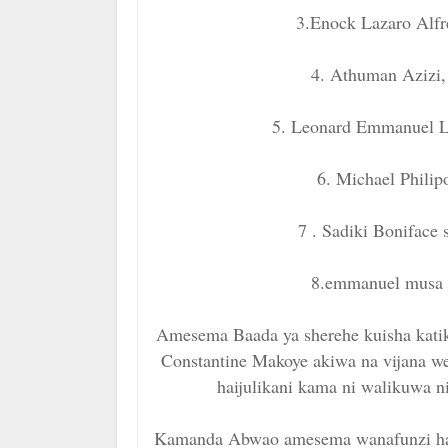
3.Enock Lazaro Alf
4. Athuman Azizi
5. Leonard Emmanuel L
6. Michael Phili
7 . Sadiki Boniface
8.emmanuel musa S
Amesema Baada ya sherehe kuisha katik
Constantine Makoye akiwa na vijana 
haijulikani kama ni walikuwa 
Kamanda Abwao amesema wanafunzi hao