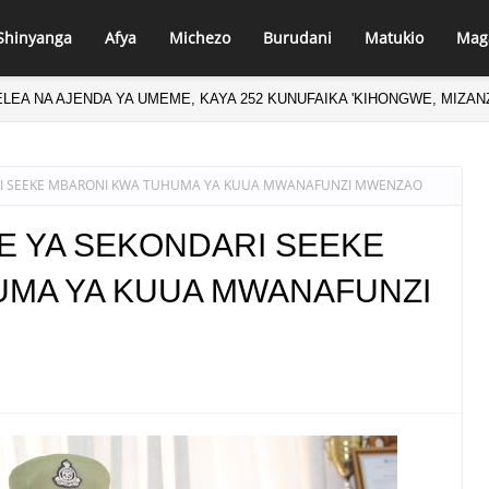
Shinyanga
Afya
Michezo
Burudani
Matukio
Mag
LEA NA AJENDA YA UMEME, KAYA 252 KUNUFAIKA 'KIHONGWE, MIZA
RI SEEKE MBARONI KWA TUHUMA YA KUUA MWANAFUNZI MWENZAO
E YA SEKONDARI SEEKE
UMA YA KUUA MWANAFUNZI