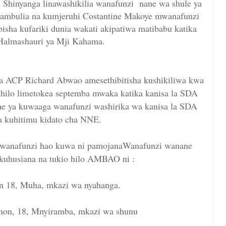
i Shinyanga linawashikilia wanafunzi nane wa shule ya
hambulia na kumjeruhi Costantine Makoye mwanafunzi
ha kufariki dunia wakati akipatiwa matibabu katika
 Halmashauri ya Mji Kahama.
 ACP Richard Abwao amesethibitisha kushikiliwa kwa
hilo limetokea septemba mwaka katika kanisa la SDA
e ya kuwaaga wanafunzi washirika wa kanisa la SDA
a kuhitimu kidato cha NNE.
wanafunzi hao kuwa ni pamojanaWanafunzi wanane
usiana na tukio hilo AMBAO ni :
n 18, Muha, mkazi wa nyahanga.
imon, 18, Mnyiramba, mkazi wa shunu