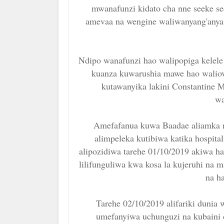
mwanafunzi kidato cha nne seeke se
amevaa na wengine waliwanyang'anya
Ndipo wanafunzi hao walipopiga kele
kuanza kuwarushia mawe hao walio
kutawanyika lakini Constantine M
wa
Amefafanua kuwa Baadae aliamka 
alimpeleka kutibiwa katika hospital
alipozidiwa tarehe 01/10/2019 akiwa ha
lilifunguliwa kwa kosa la kujeruhi na
na h
Tarehe 02/10/2019 alifariki dunia
umefanyiwa uchunguzi na kubaini 