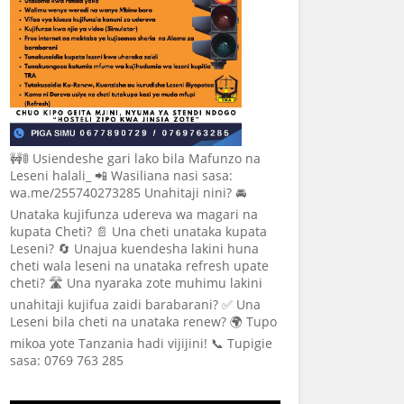
🚧🚦 Usiendeshe gari lako bila Mafunzo na
Leseni halali_ 📲 Wasiliana nasi sasa:
wa.me/255740273285 Unahitaji nini? 🚘
Unataka kujifunza udereva wa magari na
kupata Cheti? 📄 Una cheti unataka kupata
Leseni? 🔄 Unajua kuendesha lakini huna
cheti wala leseni na unataka refresh upate
cheti? 🛣️ Una nyaraka zote muhimu lakini
unahitaji kujifua zaidi barabarani? ✅ Una
Leseni bila cheti na unataka renew? 🌍 Tupo
mikoa yote Tanzania hadi vijijini! 📞 Tupigie
sasa: 0769 763 285