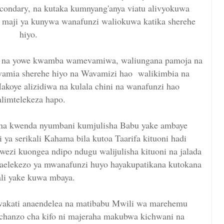
condary, na kutaka kumnyang'anya viatu alivyokuwa
 maji ya kunywa wanafunzi waliokuwa katika sherehe
hiyo.
le na yowe kwamba wamevamiwa, waliungana pamoja na
vamia sherehe hiyo na Wavamizi hao walikimbia na
akoye alizidiwa na kulala chini na wanafunzi hao
limtelekeza hapo.
na kwenda nyumbani kumjulisha Babu yake ambaye
i ya serikali Kahama bila kutoa Taarifa kituoni hadi
wezi kuongea ndipo ndugu walijulisha kituoni na jalada
 maelekezo ya mwanafunzi huyo hayakupatikana kutokana
ali yake kuwa mbaya.
 wakati anaendelea na matibabu Mwili wa marehemu
chanzo cha kifo ni majeraha makubwa kichwani na