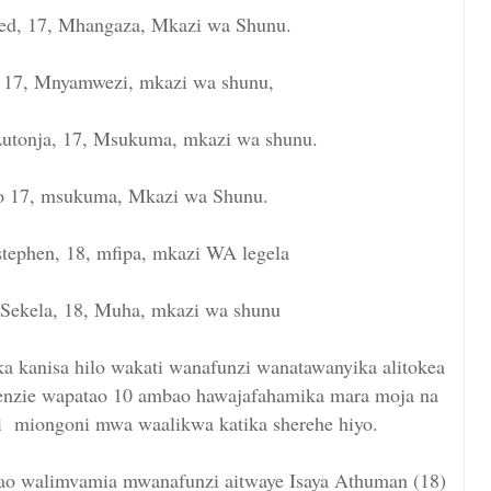
red, 17, Mhangaza, Mkazi wa Shunu.
, 17, Mnyamwezi, mkazi wa shunu,
utonja, 17, Msukuma, mkazi wa shunu.
po 17, msukuma, Mkazi wa Shunu.
 stephen, 18, mfipa, mkazi WA legela
ekela, 18, Muha, mkazi wa shunu
a kanisa hilo wakati wanafunzi wanatawanyika alitokea
wenzie wapatao 10 ambao hawajafahamika mara moja na
ni miongoni mwa waalikwa katika sherehe hiyo.
 walimvamia mwanafunzi aitwaye Isaya Athuman (18)