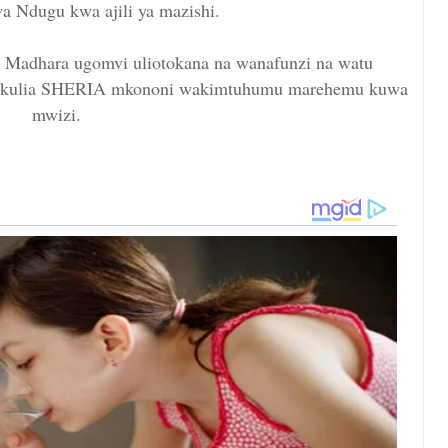
 Ndugu kwa ajili ya mazishi.
 Madhara ugomvi uliotokana na wanafunzi na watu
chukulia SHERIA mkononi wakimtuhumu marehemu kuwa
mwizi.