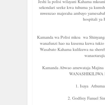
Jeshi la polisi wilayani Kahama mkoan
sekondari seeke kwa tuhuma ya kums
mwenzao majeraha ambayo yamesababis
hospitali ya
Kamanda wa Polisi mkoa wa Shinyanga
wanafunzi hao na kusema kuwa tukio 
Wasabato Kahama kulikuwa na shereh
wanaotaraji
Kamanda Abwao amewataja Majina 
WANASHIKILIWA kuh
1. Isaya Athuma
2. Godfrey Fanuel S