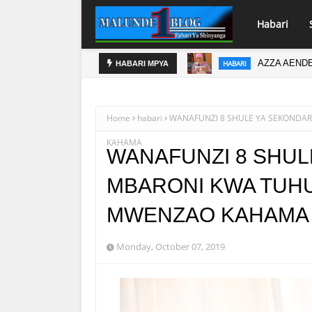
Habari
AZZA AENDE
HABARI
HABARI MPYA
Home
habari
WANAFUNZI 8 SHULE YA SEKONDA
KAHAMA
WANAFUNZI 8 SHUL
MBARONI KWA TUH
MWENZAO KAHAMA
Monday, October 07, 2019