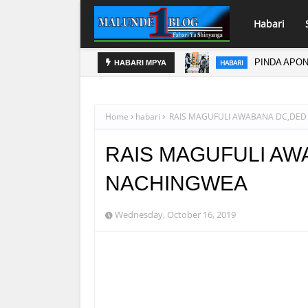
Habari
IMU YA VIPIMO
PINDA APO
HABARI
HABARI MPYA
Home
habari
RAIS MAGUFULI AWABANA DC,DE
RAIS MAGUFULI AW
NACHINGWEA
Wednesday, October 16, 2019