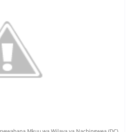
 amewabana Mkuu wa Wilaya ya Nachingwea (DC)