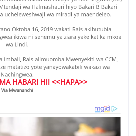
tendaji wa Halmashauri hiyo Bakari B Bakari
ia ucheleweshwaji wa miradi ya maendeleo.
tano Oktoba 16, 2019 wakati Rais akihutubia
gwea ikiwa ni sehemu ya ziara yake katika mkoa
wa Lindi.
alimbali, Rais alimuomba Mwenyekiti wa CCM,
e matatizo yote yanayowakabili wakazi wa
Nachingwea.
MA HABARI HII <<HAPA>>
Via Mwananchi