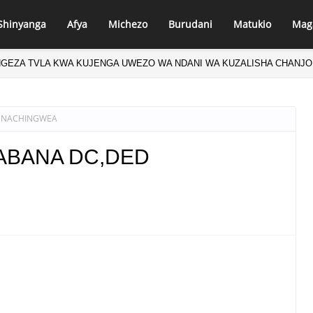
Shinyanga
Afya
Michezo
Burudani
Matukio
Mag
NGEZA TVLA KWA KUJENGA UWEZO WA NDANI WA KUZALISHA CHANJO
D NACHINGWEA
ABANA DC,DED