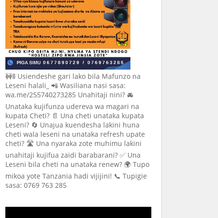
🚧🚦 Usiendeshe gari lako bila Mafunzo na
Leseni halali_ 📲 Wasiliana nasi sasa:
wa.me/255740273285 Unahitaji nini? 🚘
Unataka kujifunza udereva wa magari na
kupata Cheti? 📄 Una cheti unataka kupata
Leseni? 🔄 Unajua kuendesha lakini huna
cheti wala leseni na unataka refresh upate
cheti? 🛣️ Una nyaraka zote muhimu lakini
unahitaji kujifua zaidi barabarani? ✅ Una
Leseni bila cheti na unataka renew? 🌍 Tupo
mikoa yote Tanzania hadi vijijini! 📞 Tupigie
sasa: 0769 763 285