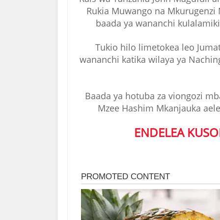
Rukia Muwango na Mkurugenzi M
baada ya wananchi kulalamik
Tukio hilo limetokea leo Juma
wananchi katika wilaya ya Nachin
Baada ya hotuba za viongozi mb
Mzee Hashim Mkanjauka aelez
ENDELEA KUSO