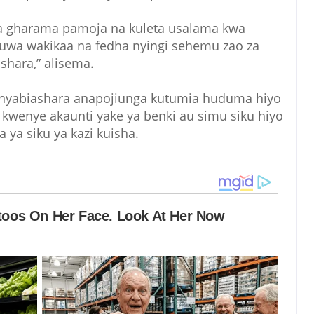
 gharama pamoja na kuleta usalama kwa
uwa wakikaa na fedha nyingi sehemu zao za
ashara,” alisema.
anyabiashara anapojiunga kutumia huduma hiyo
kwenye akaunti yake ya benki au simu siku hiyo
 ya siku ya kazi kuisha.