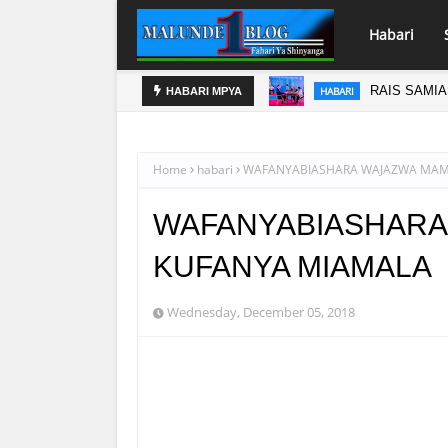
Habari
RAIS SAMIA
HABARI
HABARI MPYA
Home
habari
WAFANYABIASHARA WAJAZWA MAMI
WAFANYABIASHARA
KUFANYA MIAMALA
Wednesday, December 05, 2018