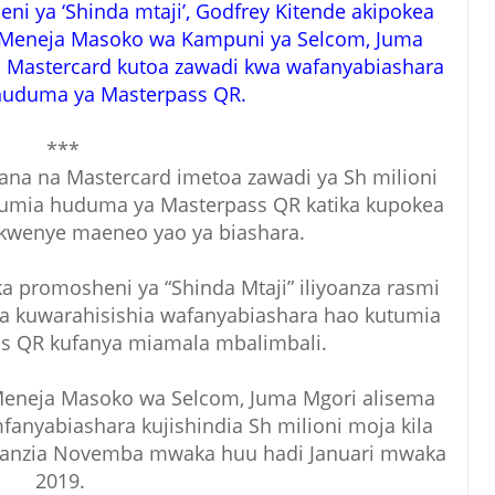
 ya ‘Shinda mtaji’, Godfrey Kitende akipokea
a Meneja Masoko wa Kampuni ya Selcom, Juma
a Mastercard kutoa zawadi kwa wafanyabiashara
huduma ya Masterpass QR.
***
ana na Mastercard imetoa zawadi ya Sh milioni
tumia huduma ya Masterpass QR katika kupokea
 kwenye maeneo yao ya biashara.
ka promosheni ya “Shinda Mtaji” iliyoanza rasmi
 kuwarahisishia wafanyabiashara hao kutumia
s QR kufanya miamala mbalimbali.
Meneja Masoko wa Selcom, Juma Mgori alisema
nyabiashara kujishindia Sh milioni moja kila
kuanzia Novemba mwaka huu hadi Januari mwaka
2019.