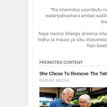
“Pia imeondoa usumbufu na
wafanyabiashara ambao walik
bi
Naye Hamisi Kitenga alisema mf
fedha za mauzo ya siku zitatumwa 
hiyo baada