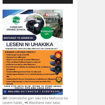
🚧🚦 Usiendeshe gari lako bila Mafunzo na
Leseni halali_ 📲 Wasiliana nasi sasa: