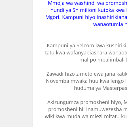
Mmoja wa washindi wa promosheni
hundi ya Sh milioni kutoka kw
Mgori. Kampuni hiyo inashirikian
wanaotumia 
Kampuni ya Selcom kwa kushiriki
tatu kwa wafanyabiashara wanao
malipo mbalimbali
Zawadi hizo zimetolewa jana kati
Novemba mwaka huu kwa lengo la
huduma ya Masterpas
Akizungumza promosheni hiyo, 
promosheni hii inamuwezesha mfa
wiki kwa muda wa miezi mitatu 