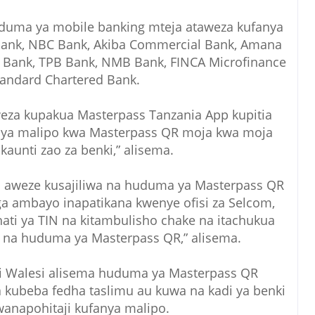
duma ya mobile banking mteja ataweza kufanya
Bank, NBC Bank, Akiba Commercial Bank, Amana
 Bank, TPB Bank, NMB Bank, FINCA Microfinance
tandard Chartered Bank.
weza kupakua Masterpass Tanzania App kupitia
fanya malipo kwa Masterpass QR moja kwa moja
kaunti zao za benki,” alisema.
a aweze kusajiliwa na huduma ya Masterpass QR
ga ambayo inapatikana kwenye ofisi za Selcom,
 hati ya TIN na kitambulisho chake na itachukua
a na huduma ya Masterpass QR,” alisema.
i Walesi alisema huduma ya Masterpass QR
ubeba fedha taslimu au kuwa na kadi ya benki
napohitaji kufanya malipo.