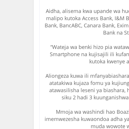
Aidha, alisema kwa upande wa hu
malipo kutoka Access Bank, I&M 
Bank, BancABC, Canara Bank, Exim
Bank na S
“Wateja wa benki hizo pia wata
Smartphone na kujisajili ili ku
kutoka kwenye a
Aliongeza kuwa ili mfanyabiashar
atatakiwa kujaza fomu ya kujiun
atawasilisha leseni ya biashara,
siku 2 hadi 3 kuunganishw
Mmoja wa washindi hao Boaz
imemwezesha kuwaondoa adha ya k
muda wowote wa