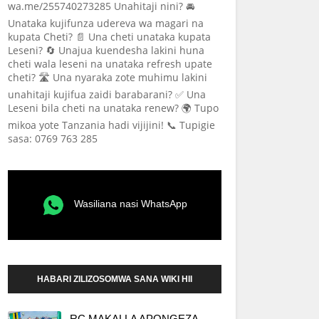
wa.me/255740273285 Unahitaji nini? 🚘
Unataka kujifunza udereva wa magari na
kupata Cheti? 📄 Una cheti unataka kupata
Leseni? 🔄 Unajua kuendesha lakini huna
cheti wala leseni na unataka refresh upate
cheti? 🛣️ Una nyaraka zote muhimu lakini
unahitaji kujifua zaidi barabarani? ✅ Una
Leseni bila cheti na unataka renew? 🌍 Tupo
mikoa yote Tanzania hadi vijijini! 📞 Tupigie
sasa: 0769 763 285
Wasiliana nasi WhatsApp
HABARI ZILIZOSOMWA SANA WIKI HII
RC MAKALLA APONGEZA