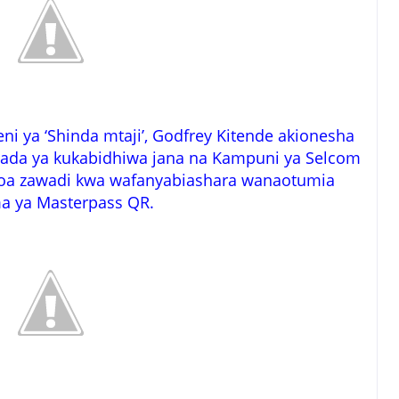
 ya ‘Shinda mtaji’, Godfrey Kitende akionesha
baada ya kukabidhiwa jana na Kampuni ya Selcom
utoa zawadi kwa wafanyabiashara wanaotumia
 ya Masterpass QR.