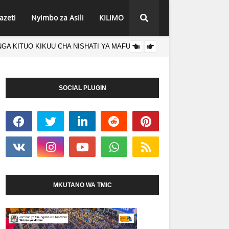
azeti
Nyimbo za Asili
KILIMO
GA KITUO KIKUU CHA NISHATI YA MAFUTA
DC SH
HABARI
SOCIAL PLUGIN
MKUTANO WA TMIC