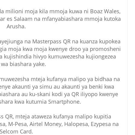
nda milioni moja kila mmoja kuwa ni Boaz Wales,
Dar es Salaam na mfanyabiashara mmoja kutoka
Arusha.
kayejiunga na Masterpass QR na kuanza kupokea
ngia moja kwa moja kwenye droo ya promosheni
ya kujishindia hivyo kumuwezesha kujiongezea
 wa biashara yake.
muwezesha mteja kufanya malipo ya bidhaa na
ye akaunti ya simu au akaunti ya benki kwa
ashara au ku-skani kodi ya QR iliyopo kwenye
shara kwa kutumia Smartphone.
s QR, mteja ataweza kufanya malipo kupitia
a, M-Pesa, Airtel Money, Halopesa, Ezypesa na
Selcom Card.