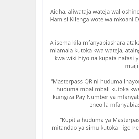
Aidha, aliwataja wateja walioshi
Hamisi Kilenga wote wa mkoani 
Alisema kila mfanyabiashara ata
miamala kutoka kwa wateja, atai
kwa wiki hiyo na kupata nafasi 
mtaji
“Masterpass QR ni huduma inayo
huduma mbalimbali kutoka kwen
kuingiza Pay Number ya mfanyabi
eneo la mfanyabia
“Kupitia huduma ya Masterpas
mitandao ya simu kutoka Tigo Pes