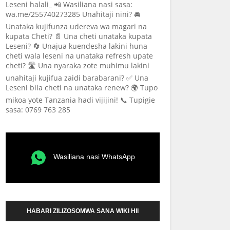
Leseni halali_ 📲 Wasiliana nasi sasa:
wa.me/255740273285 Unahitaji nini? 🚘
Unataka kujifunza udereva wa magari na
kupata Cheti? 📄 Una cheti unataka kupata
Leseni? 🔄 Unajua kuendesha lakini huna
cheti wala leseni na unataka refresh upate
cheti? 🛣️ Una nyaraka zote muhimu lakini
unahitaji kujifua zaidi barabarani? ✅ Una
Leseni bila cheti na unataka renew? 🌍 Tupo
mikoa yote Tanzania hadi vijijini! 📞 Tupigie
sasa: 0769 763 285
Wasiliana nasi WhatsApp
HABARI ZILIZOSOMWA SANA WIKI HII