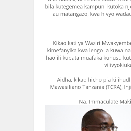
bila kutegemea kampuni kutoka nje
au matangazo, kwa hivyo wadau
Kikao kati ya Waziri Mwakyembe
kimefanyika kwa lengo la kuwa na
hao ili kupata muafaka kuhusu kut
vilivyokiuk
Aidha, kikao hicho pia kilih
Mawasiliano Tanzania (TCRA), In
Na. Immaculate Maki