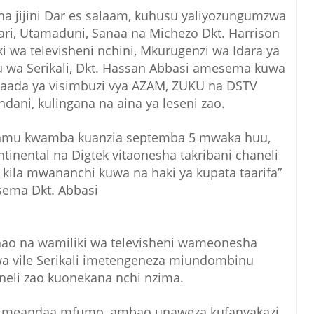
na jijini Dar es salaam, kuhusu yaliyozungumzwa
bari, Utamaduni, Sanaa na Michezo Dkt. Harrison
wa televisheni nchini, Mkurugenzi wa Idara ya
wa Serikali, Dkt. Hassan Abbasi amesema kuwa
 baada ya visimbuzi vya AZAM, ZUKU na DSTV
dani, kulingana na aina ya leseni zao.
amu kwamba kuanzia septemba 5 mwaka huu,
ntinental na Digtek vitaonesha takribani chaneli
ya kila mwananchi kuwa na haki ya kupata taarifa”
sema Dkt. Abbasi
hao na wamiliki wa televisheni wameonesha
wa vile Serikali imetengeneza miundombinu
neli zao kuonekana nchi nzima.
chi imeandaa mfumo, ambao unaweza kufanyakazi