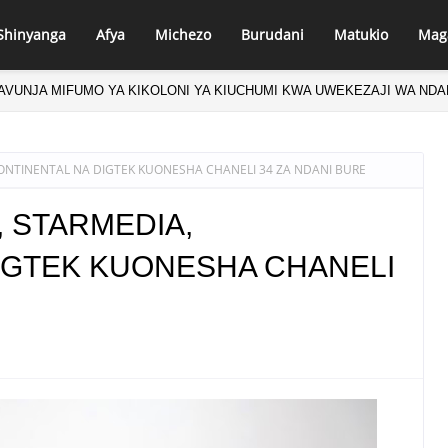
Shinyanga
Afya
Michezo
Burudani
Matukio
Mag
A WAZI SABABU ZA KUFUNGUA SOKO LA DHAMANA KWA WAWEKEZAJI
 CONTINENTAL NA DIGTEK KUONESHA CHANELI 34 ZA NDANI BURE
, STARMEDIA,
IGTEK KUONESHA CHANELI