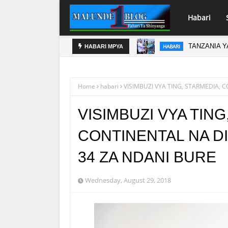
Habari
 UTEKELEZAJI WA KIBINGWA
BOT YAWEK
HABARI
HABARI MPYA
Home
habari
VISIMBUZI VYA TING, STARMEDIA,
VISIMBUZI VYA TING
CONTINENTAL NA D
34 ZA NDANI BURE
Wednesday, August 29, 2018