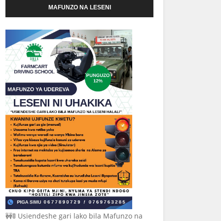
MAFUNZO NA LESENI
🚧🚦 Usiendeshe gari lako bila Mafunzo na