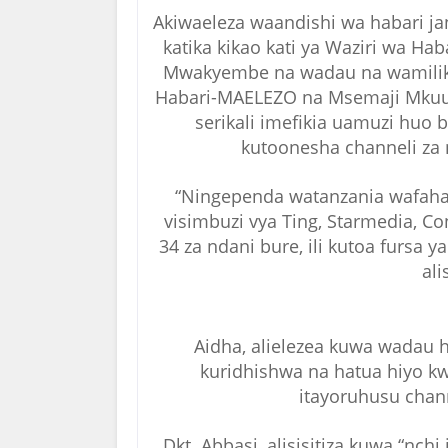
Akiwaeleza waandishi wa habari ja
katika kikao kati ya Waziri wa Ha
Mwakyembe na wadau na wamiliki 
Habari-MAELEZO na Msemaji Mkuu 
serikali imefikia uamuzi huo
kutoonesha channeli za n
“Ningependa watanzania wafah
visimbuzi vya Ting, Starmedia, Co
34 za ndani bure, ili kutoa fursa 
ali
Aidha, alielezea kuwa wadau 
kuridhishwa na hatua hiyo k
itayoruhusu chan
Dkt. Abbasi, alisisitiza kuwa “n