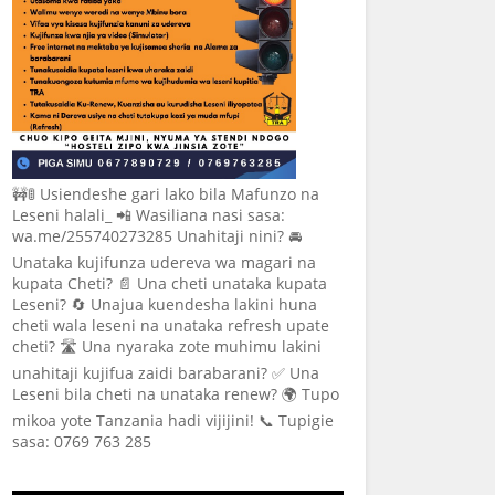
🚧🚦 Usiendeshe gari lako bila Mafunzo na
Leseni halali_ 📲 Wasiliana nasi sasa:
wa.me/255740273285 Unahitaji nini? 🚘
Unataka kujifunza udereva wa magari na
kupata Cheti? 📄 Una cheti unataka kupata
Leseni? 🔄 Unajua kuendesha lakini huna
cheti wala leseni na unataka refresh upate
cheti? 🛣️ Una nyaraka zote muhimu lakini
unahitaji kujifua zaidi barabarani? ✅ Una
Leseni bila cheti na unataka renew? 🌍 Tupo
mikoa yote Tanzania hadi vijijini! 📞 Tupigie
sasa: 0769 763 285