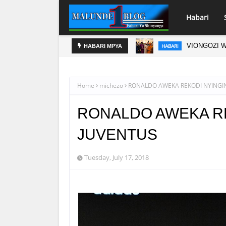
Habari
VIONGOZI W
HABARI
HABARI MPYA
JA, ATOA AHADI KWA WATAKAOFANYA
Home
michezo
RONALDO AWEKA REKODI NYINGI
RONALDO AWEKA R
JUVENTUS
Tuesday, July 17, 2018