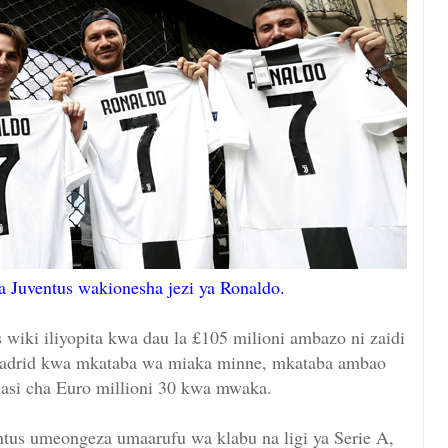
 Juventus wakionesha jezi ya Ronaldo.
s wiki iliyopita kwa dau la £105 milioni ambazo ni zaidi
l Madrid kwa mkataba wa miaka minne, mkataba ambao
iasi cha Euro millioni 30 kwa mwaka.
ntus umeongeza umaarufu wa klabu na ligi ya Serie A,