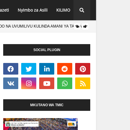
azeti
Nyimbo za Asili
KILIMO
O NA UVUMILIVU KULINDA AMANI YA TANZANIA
TANZA
HABARI
SOCIAL PLUGIN
MKUTANO WA TMIC