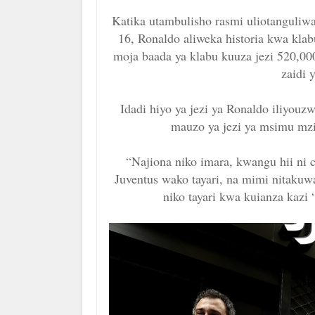
Katika utambulisho rasmi uliotanguliwa
16, Ronaldo aliweka historia kwa klab
moja baada ya klabu kuuza jezi 520,000
zaidi y
Idadi hiyo ya jezi ya Ronaldo iliyouz
mauzo ya jezi ya msimu mz
“Najiona niko imara, kwangu hii ni
Juventus wako tayari, na mimi nitakuwa
niko tayari kwa kuianza kazi