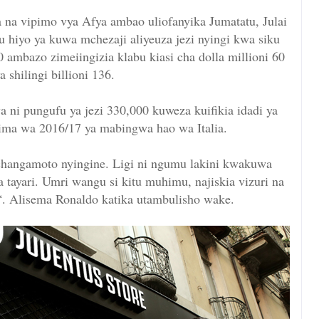
 na vipimo vya Afya ambao uliofanyika Jumatatu, Julai
u hiyo ya kuwa mchezaji aliyeuza jezi nyingi kwa siku
 ambazo zimeiingizia klabu kiasi cha dolla millioni 60
a shilingi billioni 136.
wa ni pungufu ya jezi 330,000 kuweza kuifikia idadi ya
ima wa 2016/17 ya mabingwa hao wa Italia.
 changamoto nyingine. Ligi ni ngumu lakini kwakuwa
 tayari. Umri wangu si kitu muhimu, najiskia vizuri na
 “. Alisema Ronaldo katika utambulisho wake.