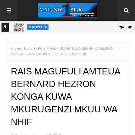
MAGAZETINI
HAYA HAPA MAGAZETI YA LEO IJUMAA AGOSTI 7, 2026
Home
habari
RAIS MAGUFULI AMTEUA BERNARD HEZRON
KONGA KUWA MKURUGENZI MKUU WA NHIF
RAIS MAGUFULI AMTEUA
BERNARD HEZRON
KONGA KUWA
MKURUGENZI MKUU WA
NHIF