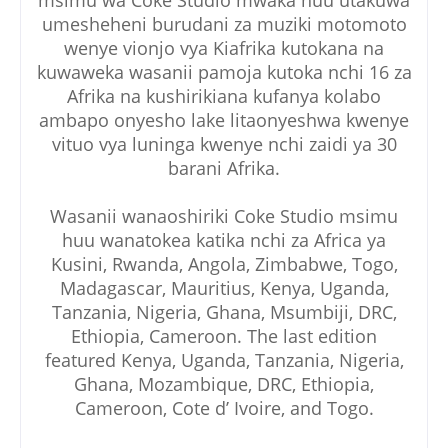
msimu wa Coke Studio mwaka huu utakuwa
umesheheni burudani za muziki motomoto
wenye vionjo vya Kiafrika kutokana na
kuwaweka wasanii pamoja kutoka nchi 16 za
Afrika na kushirikiana kufanya kolabo
ambapo onyesho lake litaonyeshwa kwenye
vituo vya luninga kwenye nchi zaidi ya 30
barani Afrika.
Wasanii wanaoshiriki Coke Studio msimu
huu wanatokea katika nchi za Africa ya
Kusini, Rwanda, Angola, Zimbabwe, Togo,
Madagascar, Mauritius, Kenya, Uganda,
Tanzania, Nigeria, Ghana, Msumbiji, DRC,
Ethiopia, Cameroon. The last edition
featured Kenya, Uganda, Tanzania, Nigeria,
Ghana, Mozambique, DRC, Ethiopia,
Cameroon, Cote d’ Ivoire, and Togo.