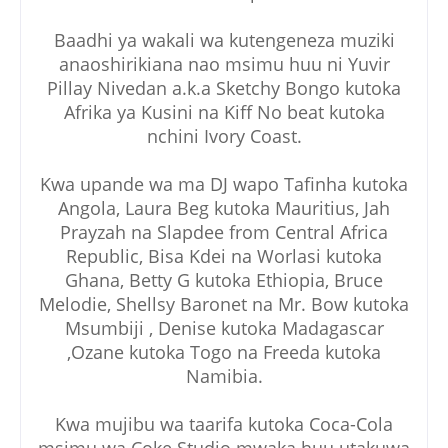
Baadhi ya wakali wa kutengeneza muziki
anaoshirikiana nao msimu huu ni Yuvir
Pillay Nivedan a.k.a Sketchy Bongo kutoka
Afrika ya Kusini na Kiff No beat kutoka
nchini Ivory Coast.
Kwa upande wa ma DJ wapo Tafinha kutoka
Angola, Laura Beg kutoka Mauritius, Jah
Prayzah na Slapdee from Central Africa
Republic, Bisa Kdei na Worlasi kutoka
Ghana, Betty G kutoka Ethiopia, Bruce
Melodie, Shellsy Baronet na Mr. Bow kutoka
Msumbiji , Denise kutoka Madagascar
,Ozane kutoka Togo na Freeda kutoka
Namibia.
Kwa mujibu wa taarifa kutoka Coca-Cola