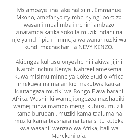
Ms ambaye jina lake halisi ni, Emmanue
Mkono, amefanya nyimbo nyingi bora za
wasanii mbalimbali nchini ambazo
zinatamba katika soko la muziki ndani na
nje ya nchi pia ni mmoja wa wanamuziki wa
kundi machachari la NEVY KENZO.
Akiongea kuhusu onyesho hili akiwa jijini
Nairobi nchini Kenya, Nahreel amesema
kuwa misimu minne ya Coke Studio Africa
imekuwa na mafanikio makubwa katika
kuutangaza muziki wa Bongo Flava barani
Afrika. Washiriki wamejiongezea mashabiki,
wamejifunza mambo mengi kuhusu muziki
kama burudani, muziki kama taaluma na
muziki kama biashara na tena si tu kutoka
kwa wasanii wenzao wa Afrika, bali wa
Marekani pia.