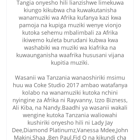
Tangia onyesho hili lianzishwe limekuwa
kiungo kikubwa cha kuwakutanisha
wanamuziki wa Afrika kufanya kazi kwa
pamoja na kupiga muziki wenye vionjo
kutoka sehemu mbalimbali za Afrika
ikiwemo kuleta burudani kubwa kwa
washabiki wa muziki wa kiafrika na
kuwaunganisha waafrika hususani vijana
kupitia muziki.
Wasanii wa Tanzania wanaoshiriki msimu
huu wa Coke Studio 2017 ambao watafanya
kolabo na wanamuziki kutoka nchini
nyingine za Afrika ni Rayvanny, Izzo Bizness,
Ali Kiba, na Nandy.Baadhi ya wasanii wakali
wengine kutoka Tanzania waliowahi
kushiriki onyesho hili ni Lady Jay
Dee,Diamond Platinumz,Vanessa Mdee,John
Makini,Shaa ,Ben Paul,Fid Q na kikundi cha