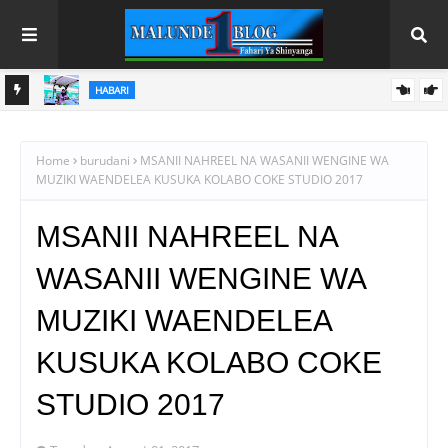
HABARI
U
SAMIA AANIKA REKODI MPYA KILIMO; UZALISHAJI WA NAFAKA
WAFIKIA TANI MILIONI 13.9
Home
burudani
MSANII NAHREEL NA WASANII WENGINE WA
MUZIKI WAENDELEA KUSUKA KOLABO COKE STUDIO 2017
MSANII NAHREEL NA
WASANII WENGINE WA
MUZIKI WAENDELEA
KUSUKA KOLABO COKE
STUDIO 2017