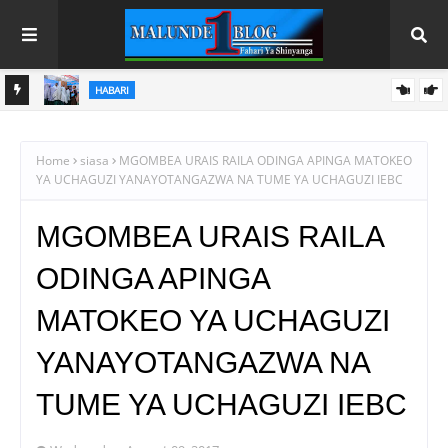
`HABARI
ORA
WAZIRI SANGU -KAULIMBIU YA PSSSF YA ‘TUNALIPA JANA’
INAFANYIKA KWA VITENDO
Home
siasa
MGOMBEA URAIS RAILA ODINGA APINGA MATOKEO
YA UCHAGUZI YANAYOTANGAZWA NA TUME YA UCHAGUZI IEBC
MGOMBEA URAIS RAILA
ODINGA APINGA
MATOKEO YA UCHAGUZI
YANAYOTANGAZWA NA
TUME YA UCHAGUZI IEBC