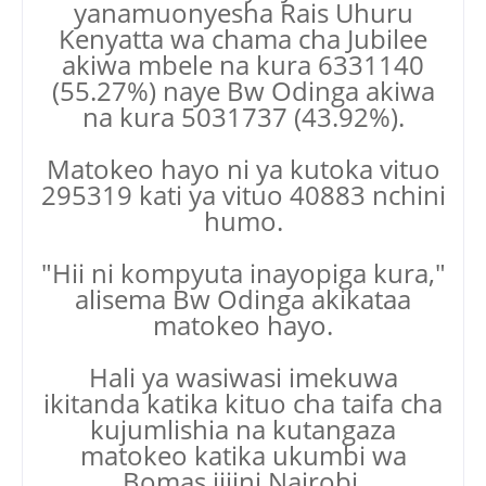
yanamuonyesha Rais Uhuru
Kenyatta wa chama cha Jubilee
akiwa mbele na kura 6331140
(55.27%) naye Bw Odinga akiwa
na kura 5031737 (43.92%).
Matokeo hayo ni ya kutoka vituo
295319 kati ya vituo 40883 nchini
humo.
"Hii ni kompyuta inayopiga kura,"
alisema Bw Odinga akikataa
matokeo hayo.
Hali ya wasiwasi imekuwa
ikitanda katika kituo cha taifa cha
kujumlishia na kutangaza
matokeo katika ukumbi wa
Bomas jijini Nairobi.