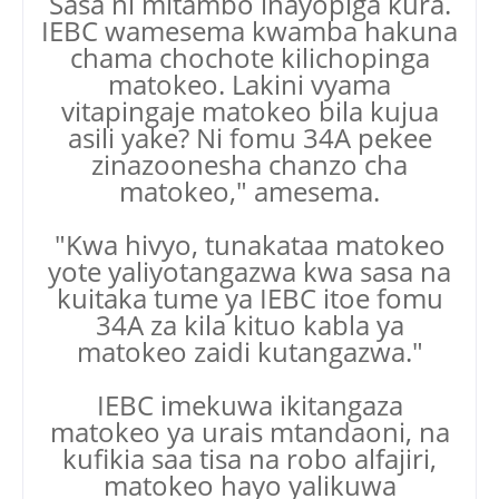
Sasa ni mitambo inayopiga kura.
IEBC wamesema kwamba hakuna
chama chochote kilichopinga
matokeo. Lakini vyama
vitapingaje matokeo bila kujua
asili yake? Ni fomu 34A pekee
zinazoonesha chanzo cha
matokeo," amesema.
"Kwa hivyo, tunakataa matokeo
yote yaliyotangazwa kwa sasa na
kuitaka tume ya IEBC itoe fomu
34A za kila kituo kabla ya
matokeo zaidi kutangazwa."
IEBC imekuwa ikitangaza
matokeo ya urais mtandaoni, na
kufikia saa tisa na robo alfajiri,
matokeo hayo yalikuwa