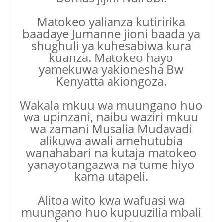
Matokeo yalianza kutiririka
baadaye Jumanne jioni baada ya
shughuli ya kuhesabiwa kura
kuanza. Matokeo hayo
yamekuwa yakionesha Bw
Kenyatta akiongoza.
Wakala mkuu wa muungano huo
wa upinzani, naibu waziri mkuu
wa zamani Musalia Mudavadi
alikuwa awali amehutubia
wanahabari na kutaja matokeo
yanayotangazwa na tume hiyo
kama utapeli.
Alitoa wito kwa wafuasi wa
muungano huo kupuuzilia mbali