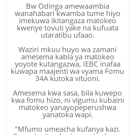
Bw Odinga amewaambia
wanahabari kwamba tume hiyo
imekuwa ikitangaza matokeo
kwenye tovuti yake na kufuata
utaratibu ufaao.
Waziri mkuu huyo wa zamani
amesema kabla ya matokeo
yoyote kutangazwa, IEBC inafaa
kuwapa maajenti wa vyama Fomu
34A kutoka vituoni.
Amesema kwa sasa, bila kuwepo
kwa fomu hizo, ni vigumu kubaini
matokeo yanayopeperushwa
yanatoka wapi.
"Mfumo umeacha kufanya kazi.