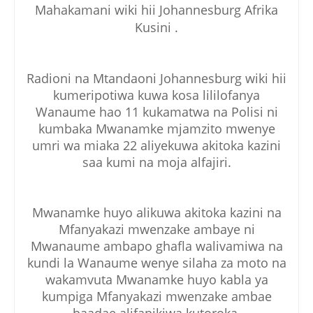
Mahakamani wiki hii Johannesburg Afrika
Kusini .
Radioni na Mtandaoni Johannesburg wiki hii
kumeripotiwa kuwa kosa lililofanya
Wanaume hao 11 kukamatwa na Polisi ni
kumbaka Mwanamke mjamzito mwenye
umri wa miaka 22 aliyekuwa akitoka kazini
saa kumi na moja alfajiri.
Mwanamke huyo alikuwa akitoka kazini na
Mfanyakazi mwenzake ambaye ni
Mwanaume ambapo ghafla walivamiwa na
kundi la Wanaume wenye silaha za moto na
wakamvuta Mwanamke huyo kabla ya
kumpiga Mfanyakazi mwenzake ambae
baadae alifanikiwa kutoroka.