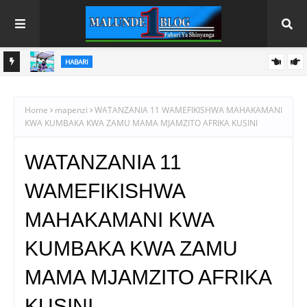
HABARI
U
SAMIA AANIKA REKODI MPYA KILIMO; UZALISHAJI WA NAFAKA
WAFIKIA TANI MILIONI 13.9
Home
mapenzi
WATANZANIA 11 WAMEFIKISHWA MAHAKAMANI
KWA KUMBAKA KWA ZAMU MAMA MJAMZITO AFRIKA KUSINI
WATANZANIA 11
WAMEFIKISHWA
MAHAKAMANI KWA
KUMBAKA KWA ZAMU
MAMA MJAMZITO AFRIKA
KUSINI