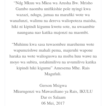
“Ndg Mkuu wa Mkoa wa Arusha Bw. Mrisho
Gambo naomba unifikishie pole nyingi kwa
wazazi, ndugu, jamaa na marafiki wote wa
wanafunzi, walimu na dereva waliopoteza maisha,
hiki ni kipindi kigumu kwetu sote, na uwaambie
naungana nao katika majonzi na maombi.
“Muhimu kwa sasa tuwaombee marehemu wote
wapumzishwe mahali pema, majeruhi wapone
haraka na wote walioguswa na msiba huu wawe na
moyo wa subira, ustahimilivu na uvumilivu katika
kipindi hiki kigumu” Amesema Mhe. Rais
Magufuli.
Gerson Msigwa
Mkurugenzi wa Mawasiliano ya Rais, IKULU
Dar es Salaam
06 Mei, 2017