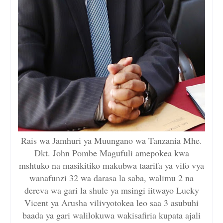
Rais wa Jamhuri ya Muungano wa Tanzania Mhe.
Dkt. John Pombe Magufuli amepokea kwa
mshtuko na masikitiko makubwa taarifa ya vifo vya
wanafunzi 32 wa darasa la saba, walimu 2 na
dereva wa gari la shule ya msingi iitwayo Lucky
Vicent ya Arusha vilivyotokea leo saa 3 asubuhi
baada ya gari walilokuwa wakisafiria kupata ajali