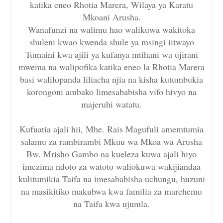
katika eneo Rhotia Marera, Wilaya ya Karatu
Mkoani Arusha.
Wanafunzi na walimu hao walikuwa wakitoka
shuleni kwao kwenda shule ya msingi iitwayo
Tumaini kwa ajili ya kufanya mtihani wa ujirani
mwema na walipofika katika eneo la Rhotia Marera
basi walilopanda liliacha njia na kisha kutumbukia
korongoni ambako limesababisha vifo hivyo na
majeruhi watatu.
Kufuatia ajali hii, Mhe. Rais Magufuli amemtumia
salamu za rambirambi Mkuu wa Mkoa wa Arusha
Bw. Mrisho Gambo na kueleza kuwa ajali hiyo
imezima ndoto za watoto waliokuwa wakijiandaa
kulitumikia Taifa na imesababisha uchungu, huzuni
na masikitiko makubwa kwa familia za marehemu
na Taifa kwa ujumla.