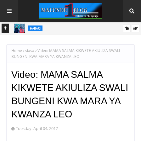
HABARI
NAFAKA
RAIS DKT. SAMIA AFUNGA RASMI MAONESHO YA NANE NANE
DODOMA
Home
siasa
Video: MAMA SALMA KIKWETE AKIULIZA SWALI
BUNGENI KWA MARA YA KWANZA LEO
Video: MAMA SALMA
KIKWETE AKIULIZA SWALI
BUNGENI KWA MARA YA
KWANZA LEO
Tuesday, April 04, 2017