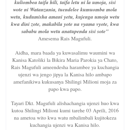
kuliombea taifa hili, taifa letu ni la umoja, sisi
wote ni Watanzania, tuendelee kumuomba mola
wetu, kudumisha amani yetu, kujenga umoja wetu
kwa dini zote, makabila yote na vyama vyote, kwa
sababu mola wetu anatupenda sisi sote"
Amesema Rais Magufuli.
Aidha, mara baada ya kuwasalimu waumini wa
Kanisa Katoliki la Bikira Maria Parokia ya Chato,
Rais Magufuli ameendesha harambee ya kuchangia
ujenzi wa jengo jipya la Kanisa hilo ambapo
amefanikiwa kukusanya Shilingi Milioni moja za
papo kwa papo.
Tayari Dkt. Magufuli alishachangia ujenzi huo kwa
kutoa Shilingi Milioni kumi tarehe 03 Aprili, 2016
na ametoa wito kwa watu mbalimbali kujitokeza
kuchangia ujenzi wa Kanisa hilo.