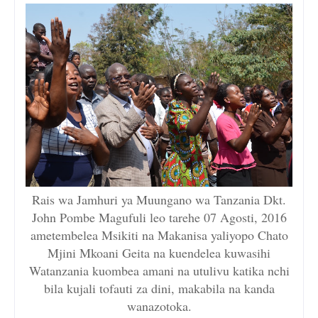
Rais wa Jamhuri ya Muungano wa Tanzania Dkt.
John Pombe Magufuli leo tarehe 07 Agosti, 2016
ametembelea Msikiti na Makanisa yaliyopo Chato
Mjini Mkoani Geita na kuendelea kuwasihi
Watanzania kuombea amani na utulivu katika nchi
bila kujali tofauti za dini, makabila na kanda
wanazotoka.