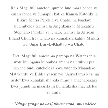
Rais Magufuli ametoa ujumbe huo mara baada ya
kusali ibada ya Jumapili katika Kanisa Katoliki la
Bikira Maria Parokia ya Chato, na baadaye
kutembelea Kanisa la Anglikana la Mtakatifu
Stephano Parokia ya Chato, Kanisa la African
Inland Church la Chato na kumalizia katika Msikiti
wa Omar Bin -L-Khattab wa Chato.
Dkt. Magufuli amesema pamoja na Watanzania
wote kuungana kuombea amani na utulivu pia
hawana budi kutekeleza kwa vitendo Maandiko
Matakatifu ya Biblia yasemayo "Asiyefanya kazi na
asile" kwa kuhakikisha kila mmoja anachapakazi
kwa juhudi na maarifa ili kuharakisha maendeleo
ya Taifa.
"Ndugu zangu nawashukuru sana, muendelee