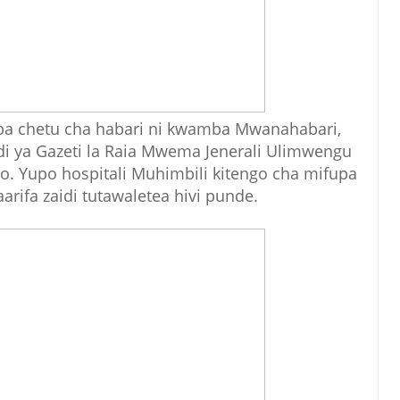
umba chetu cha habari ni kwamba Mwanahabari,
i ya Gazeti la Raia Mwema Jenerali Ulimwengu
. Yupo hospitali Muhimbili kitengo cha mifupa
aarifa zaidi tutawaletea hivi punde.