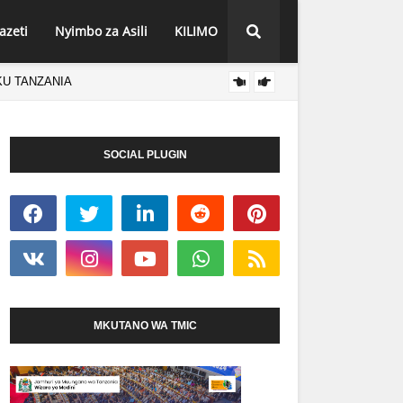
azeti
Nyimbo za Asili
KILIMO
KU TANZANIA
AGCOT
HABARI
SOCIAL PLUGIN
MKUTANO WA TMIC