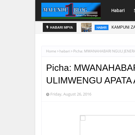
Habari
KAMPUNI ZA
HABARI
HABARI MPYA
Home
habari
Picha: MWANAHABARI NGULI JENER
Picha: MWANAHABAR
ULIMWENGU APATA 
Friday, August 26, 2016