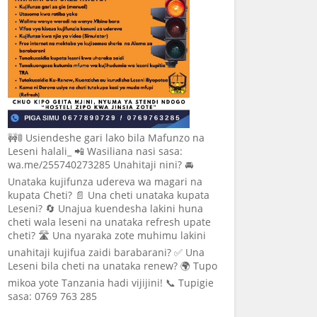
🚧🚦 Usiendeshe gari lako bila Mafunzo na
Leseni halali_ 📲 Wasiliana nasi sasa:
wa.me/255740273285 Unahitaji nini? 🚘
Unataka kujifunza udereva wa magari na
kupata Cheti? 📄 Una cheti unataka kupata
Leseni? 🔄 Unajua kuendesha lakini huna
cheti wala leseni na unataka refresh upate
cheti? 🛣️ Una nyaraka zote muhimu lakini
unahitaji kujifua zaidi barabarani? ✅ Una
Leseni bila cheti na unataka renew? 🌍 Tupo
mikoa yote Tanzania hadi vijijini! 📞 Tupigie
sasa: 0769 763 285