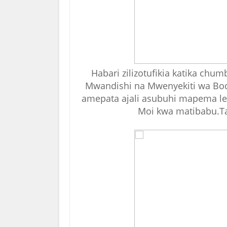
Habari zilizotufikia katika ch
Mwandishi na Mwenyekiti wa Bod
amepata ajali asubuhi mapema leo
Moi kwa matibabu.
T