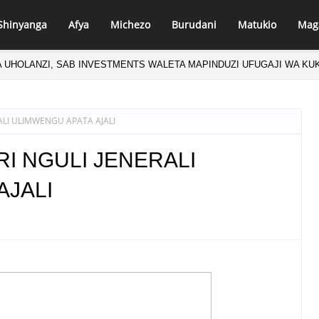
Shinyanga
Afya
Michezo
Burudani
Matukio
Mag
 UHOLANZI, SAB INVESTMENTS WALETA MAPINDUZI UFUGAJI WA KU
ALI ULIMWENGU APATA AJALI
I NGULI JENERALI
AJALI