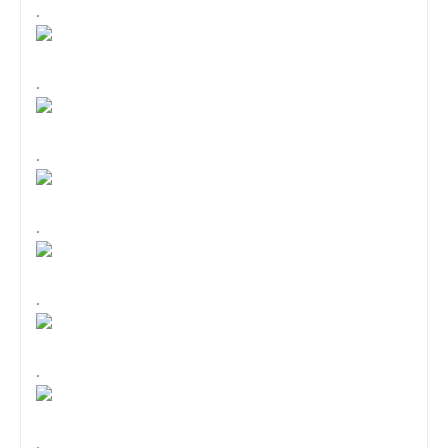
.
.
.
.
.
.
.