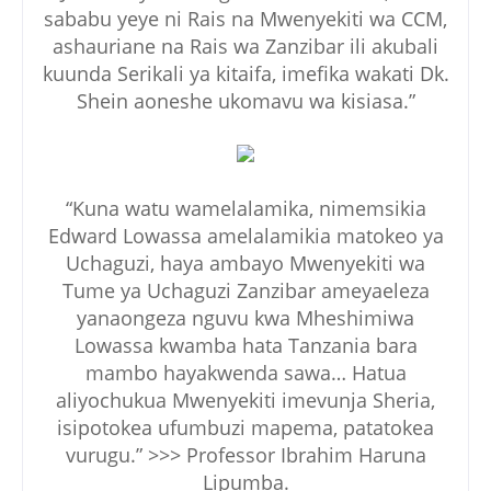
sababu yeye ni Rais na Mwenyekiti wa CCM,
ashauriane na Rais wa Zanzibar ili akubali
kuunda Serikali ya kitaifa, imefika wakati Dk.
Shein aoneshe ukomavu wa kisiasa.”
“Kuna watu wamelalamika, nimemsikia
Edward Lowassa amelalamikia matokeo ya
Uchaguzi, haya ambayo Mwenyekiti wa
Tume ya Uchaguzi Zanzibar ameyaeleza
yanaongeza nguvu kwa Mheshimiwa
Lowassa kwamba hata Tanzania bara
mambo hayakwenda sawa… Hatua
aliyochukua Mwenyekiti imevunja Sheria,
isipotokea ufumbuzi mapema, patatokea
vurugu.” >>> Professor Ibrahim Haruna
Lipumba.