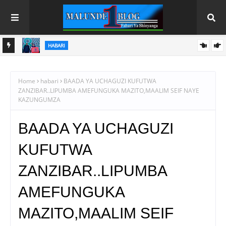
HABARI
NAFAKA
RAIS DKT. SAMIA AFUNGA RASMI MAONESHO YA NANE NANE
DODOMA
Home
habari
BAADA YA UCHAGUZI KUFUTWA
ZANZIBAR..LIPUMBA AMEFUNGUKA MAZITO,MAALIM SEIF NAYE
KAZUNGUMZA
BAADA YA UCHAGUZI
KUFUTWA
ZANZIBAR..LIPUMBA
AMEFUNGUKA
MAZITO,MAALIM SEIF