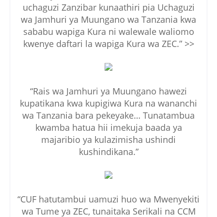
uchaguzi Zanzibar kunaathiri pia Uchaguzi
wa Jamhuri ya Muungano wa Tanzania kwa
sababu wapiga Kura ni walewale waliomo
kwenye daftari la wapiga Kura wa ZEC.” >>
“Rais wa Jamhuri ya Muungano hawezi
kupatikana kwa kupigiwa Kura na wananchi
wa Tanzania bara pekeyake… Tunatambua
kwamba hatua hii imekuja baada ya
majaribio ya kulazimisha ushindi
kushindikana.”
“CUF hatutambui uamuzi huo wa Mwenyekiti
wa Tume ya ZEC, tunaitaka Serikali na CCM