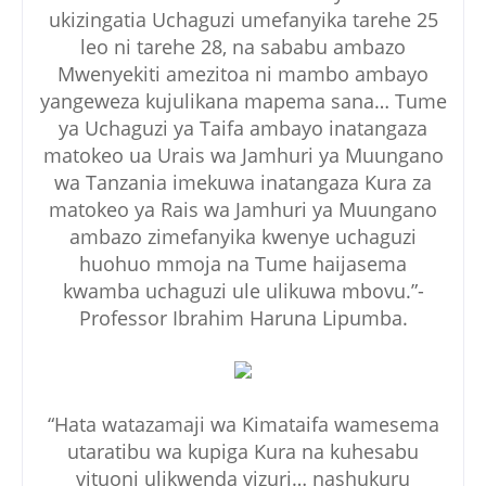
ukizingatia Uchaguzi umefanyika tarehe 25
leo ni tarehe 28, na sababu ambazo
Mwenyekiti amezitoa ni mambo ambayo
yangeweza kujulikana mapema sana… Tume
ya Uchaguzi ya Taifa ambayo inatangaza
matokeo ua Urais wa Jamhuri ya Muungano
wa Tanzania imekuwa inatangaza Kura za
matokeo ya Rais wa Jamhuri ya Muungano
ambazo zimefanyika kwenye uchaguzi
huohuo mmoja na Tume haijasema
kwamba uchaguzi ule ulikuwa mbovu.”-
Professor Ibrahim Haruna Lipumba.
“Hata watazamaji wa Kimataifa wamesema
utaratibu wa kupiga Kura na kuhesabu
vituoni ulikwenda vizuri… nashukuru