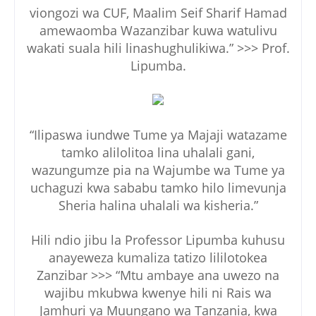
viongozi wa CUF, Maalim Seif Sharif Hamad
amewaomba Wazanzibar kuwa watulivu
wakati suala hili linashughulikiwa.” >>> Prof.
Lipumba.
“Ilipaswa iundwe Tume ya Majaji watazame
tamko alilolitoa lina uhalali gani,
wazungumze pia na Wajumbe wa Tume ya
uchaguzi kwa sababu tamko hilo limevunja
Sheria halina uhalali wa kisheria.”
Hili ndio jibu la Professor Lipumba kuhusu
anayeweza kumaliza tatizo lililotokea
Zanzibar >>> “Mtu ambaye ana uwezo na
wajibu mkubwa kwenye hili ni Rais wa
Jamhuri ya Muungano wa Tanzania, kwa