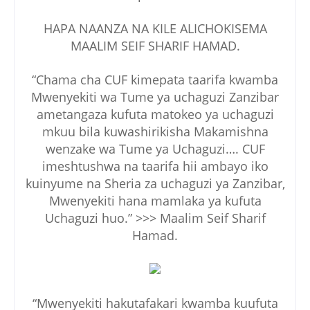
HAPA NAANZA NA KILE ALICHOKISEMA
MAALIM SEIF SHARIF HAMAD.
“Chama cha CUF kimepata taarifa kwamba
Mwenyekiti wa Tume ya uchaguzi Zanzibar
ametangaza kufuta matokeo ya uchaguzi
mkuu bila kuwashirikisha Makamishna
wenzake wa Tume ya Uchaguzi…. CUF
imeshtushwa na taarifa hii ambayo iko
kuinyume na Sheria za uchaguzi ya Zanzibar,
Mwenyekiti hana mamlaka ya kufuta
Uchaguzi huo.” >>> Maalim Seif Sharif
Hamad.
“Mwenyekiti hakutafakari kwamba kuufuta