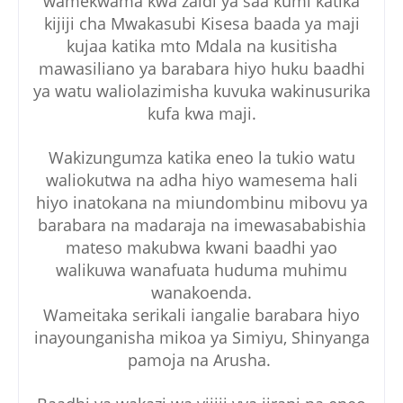
wamekwama kwa zaidi ya saa kumi katika
kijiji cha Mwakasubi Kisesa baada ya maji
kujaa katika mto Mdala na kusitisha
mawasiliano ya barabara hiyo huku baadhi
ya watu waliolazimisha kuvuka wakinusurika
kufa kwa maji.
Wakizungumza katika eneo la tukio watu
waliokutwa na adha hiyo wamesema hali
hiyo inatokana na miundombinu mibovu ya
barabara na madaraja na imewasababishia
mateso makubwa kwani baadhi yao
walikuwa wanafuata huduma muhimu
wanakoenda.
Wameitaka serikali iangalie barabara hiyo
inayounganisha mikoa ya Simiyu, Shinyanga
pamoja na Arusha.