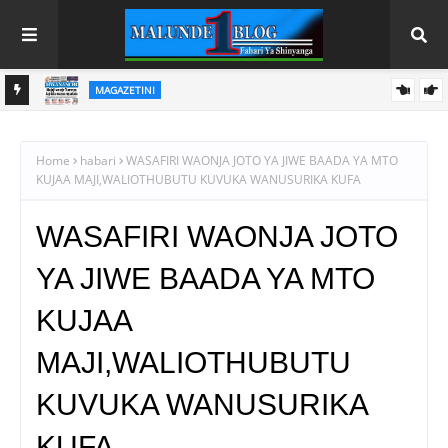
AFYA
9,2026
WANAKIJIJI NSHISHINULU, MWAMKANGA WAMSHUKURU
MBUNGE WA ITWANGI 'AZZA' KWA ZAHANATI
Home
habari
WASAFIRI WAONJA JOTO YA JIWE BAADA YA MTO
KUJAA MAJI,WALIOTHUBUTU KUVUKA WANUSURIKA KUFA
WASAFIRI WAONJA JOTO
YA JIWE BAADA YA MTO
KUJAA
MAJI,WALIOTHUBUTU
KUVUKA WANUSURIKA
KUFA