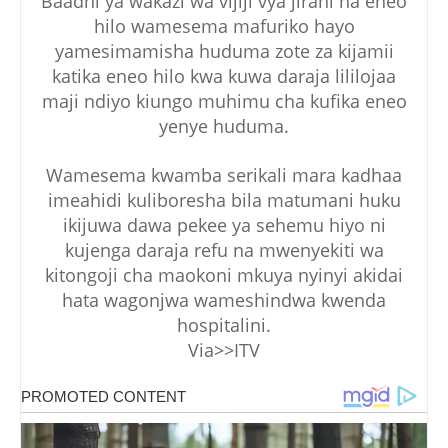
Baadhi ya wakazi wa vijiji vya jirani na eneo
hilo wamesema mafuriko hayo
yamesimamisha huduma zote za kijamii
katika eneo hilo kwa kuwa daraja lililojaa
maji ndiyo kiungo muhimu cha kufika eneo
yenye huduma.
Wamesema kwamba serikali mara kadhaa
imeahidi kuliboresha bila matumani huku
ikijuwa dawa pekee ya sehemu hiyo ni
kujenga daraja refu na mwenyekiti wa
kitongoji cha maokoni mkuya nyinyi akidai
hata wagonjwa wameshindwa kwenda
hospitalini.
Via>>ITV