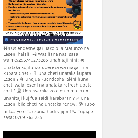
🚧🚦 Usiendeshe gari lako bila Mafunzo na
Leseni halali_ 📲 Wasiliana nasi sasa:
wa.me/255740273285 Unahitaji nini? 🚘
Unataka kujifunza udereva wa magari na
kupata Cheti? 📄 Una cheti unataka kupata
Leseni? 🔄 Unajua kuendesha lakini huna
cheti wala leseni na unataka refresh upate
cheti? 🛣️ Una nyaraka zote muhimu lakini
unahitaji kujifua zaidi barabarani? ✅ Una
Leseni bila cheti na unataka renew? 🌍 Tupo
mikoa yote Tanzania hadi vijijini! 📞 Tupigie
sasa: 0769 763 285