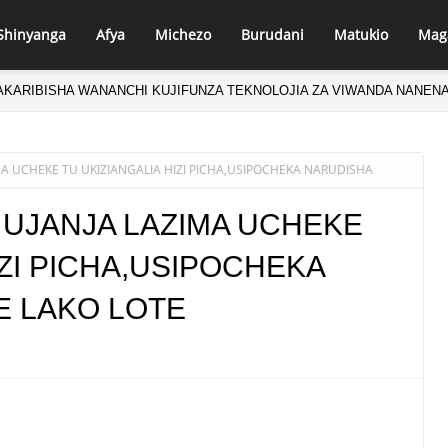
Shinyanga
Afya
Michezo
Burudani
Matukio
Mag
AKARIBISHA WANANCHI KUJIFUNZA TEKNOLOJIA ZA VIWANDA NANEN
IMA UCHEKE TU UKIZIANGALIA HIZI PICHA,USIPOCHEKA NARUDISHA
NA UJANJA LAZIMA UCHEKE
IZI PICHA,USIPOCHEKA
E LAKO LOTE