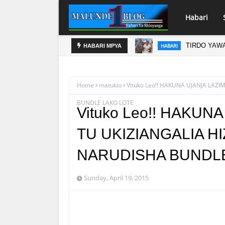
Habari
TIRDO YAW
HABARI
HABARI MPYA
Home
matukio
Vituko Leo!! HAKUNA UJANJA LAZ
BUNDLE LAKO LOTE
Vituko Leo!! HAKU
TU UKIZIANGALIA H
NARUDISHA BUNDL
Sunday, April 19, 2015