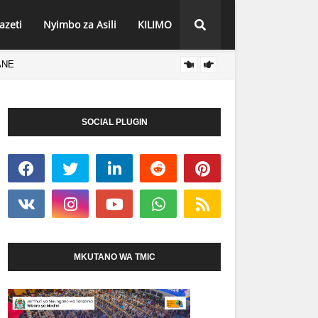
azeti
Nyimbo za Asili
KILIMO
ANE
FURAH
HABARI
SOCIAL PLUGIN
MKUTANO WA TMIC