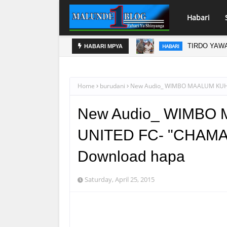
Habari
FURAHA ILO
HABARI
HABARI MPYA
Home
burudani
New Audio_ WIMBO MAALUM KUHU
New Audio_ WIMBO
UNITED FC- "CHAMA 
Download hapa
Saturday, April 25, 2015