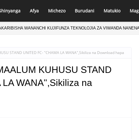
Shinyanga
Afya
Michezo
Burudani
Matukio
Mag
BASHI! MBUNGE AZZA AAHIDI MIFUKO 150 YA SARUJI KUKAMILISHA 
SU STAND UNITED FC- "CHAMA LA WANA",Sikiliza na Download hapa
 MAALUM KUHUSU STAND
LA WANA",Sikiliza na