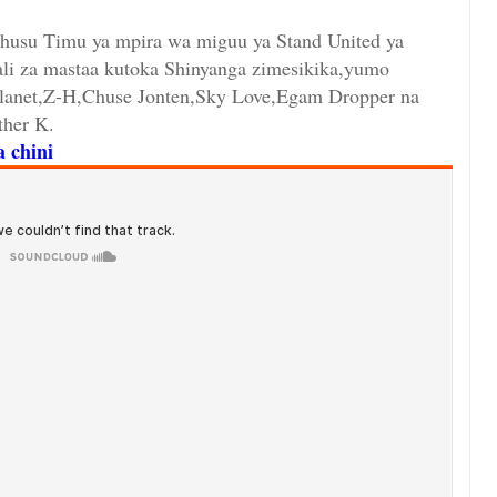
usu Timu ya mpira wa miguu ya Stand United ya
li za mastaa kutoka Shinyanga zimesikika,yumo
lanet,Z-H,Chuse Jonten,Sky Love,Egam Dropper na
ther K.
 chini