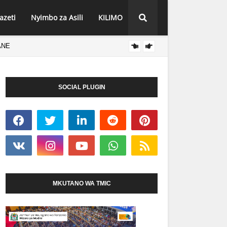
azeti
Nyimbo za Asili
KILIMO
NYUMBA YA WALIMU
HA
MAGAZETINI
SOCIAL PLUGIN
MKUTANO WA TMIC