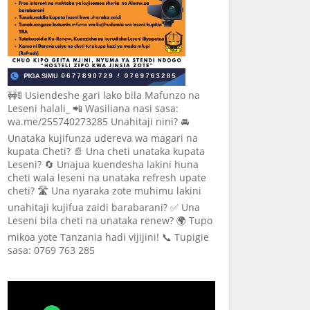
🚧🚦 Usiendeshe gari lako bila Mafunzo na
Leseni halali_ 📲 Wasiliana nasi sasa:
wa.me/255740273285 Unahitaji nini? 🚘
Unataka kujifunza udereva wa magari na
kupata Cheti? 📄 Una cheti unataka kupata
Leseni? 🔄 Unajua kuendesha lakini huna
cheti wala leseni na unataka refresh upate
cheti? 🛣️ Una nyaraka zote muhimu lakini
unahitaji kujifua zaidi barabarani? ✅ Una
Leseni bila cheti na unataka renew? 🌍 Tupo
mikoa yote Tanzania hadi vijijini! 📞 Tupigie
sasa: 0769 763 285