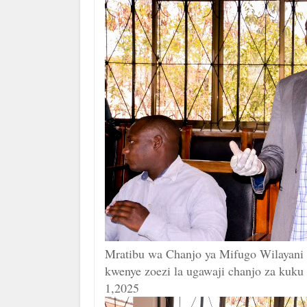
Mratibu wa Chanjo ya Mifugo Wilayani
kwenye zoezi la ugawaji chanjo za kuku 
1,2025