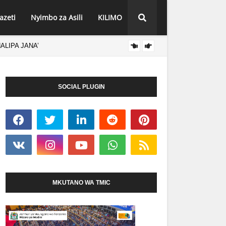
azeti
Nyimbo za Asili
KILIMO
ALIPA JANA’
SERIK
HABARI
SOCIAL PLUGIN
MKUTANO WA TMIC