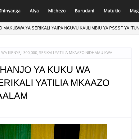
Shinyanga
Afya
Michezo
Burudani
Matukio
Mag
MAKUBWA YA SERIKALI YAIPA NGUVU KAULIMBIU YA PSSSF YA ‘TUN
A KIENYEJI 300,000, SERIKALI YATILIA MKAAZO NIDHAMU KWA
HANJO YA KUKU WA
SERIKALI YATILIA MKAAZO
AALAM