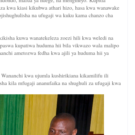
dondo, mafua ya ndege, na mengineyo. Kupitia
uza kwa kiasi kikubwa athari hizo, hasa kwa wanawake
ojishughulisha na ufugaji wa kuku kama chanzo cha
ikisha kuwa wanatekeleza zoezi hili kwa weledi na
anapaswa kupatiwa huduma hii bila vikwazo wala malipo
anchi ametozwa fedha kwa ajili ya huduma hii ya
 Wananchi kwa ujumla kushirikiana kikamilifu ili
isha kila mfugaji ananufaika na shughuli za ufugaji kwa