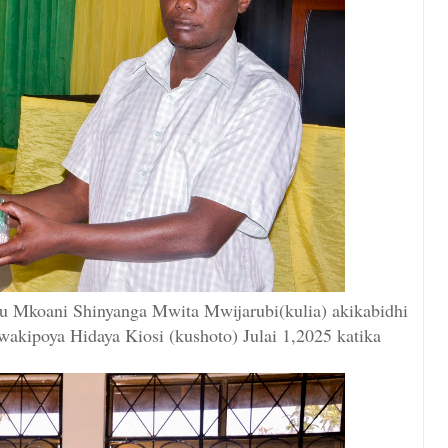
pu Mkoani Shinyanga Mwita Mwijarubi(kulia) akikabidhi
akipoya Hidaya Kiosi (kushoto) Julai 1,2025 katika