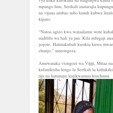
vya kuku kutokana na magonjwa kama m
mpango huu, Serikali inatarajia kupung
na vijana ambao ndio kundi kubwa linal
kipato.
“Natoa agizo kwa wataalamu wote kuhak
uadilifu wa hali ya juu. Kila mfugaji 
yoyote. Hatutakubali kusikia kuwa mwan
chanjo,” ameongeza.
Amewataka viongozi wa Vijiji, Mitaa na
kufanikisha lengo la Serikali la kuhakik
tija na hatimaye kujikwamua kiuchumi.