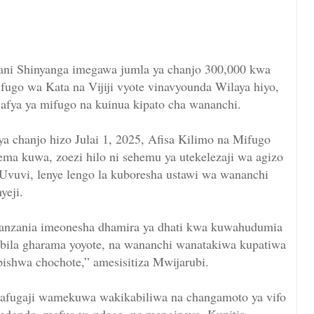
ani Shinyanga imegawa jumla ya chanjo 300,000 kwa
ifugo wa Kata na Vijiji vyote vinavyounda Wilaya hiyo,
 afya ya mifugo na kuinua kipato cha wananchi.
 chanjo hizo Julai 1, 2025, Afisa Kilimo na Mifugo
ma kuwa, zoezi hilo ni sehemu ya utekelezaji wa agizo
 Uvuvi, lenye lengo la kuboresha ustawi wa wananchi
yeji.
Tanzania imeonesha dhamira ya dhati kwa kuwahudumia
bila gharama yoyote, na wananchi wanatakiwa kupatiwa
ishwa chochote,” amesisitiza Mwijarubi.
fugaji wamekuwa wakikabiliwa na changamoto ya vifo