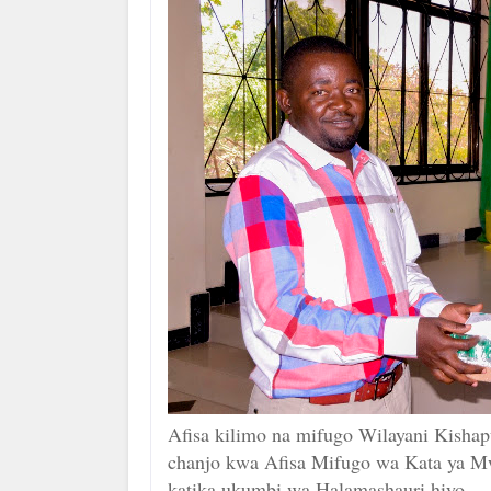
Afisa kilimo na mifugo Wilayani Kisha
chanjo kwa Afisa Mifugo wa Kata ya Mw
katika ukumbi wa Halamashauri hiyo