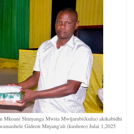
pu Mkoani Shinyanga Mwita Mwijarubi(kulia) akikabidhi
amashele Gideon Mnyang'ali (kushoto) Julai 1,2025