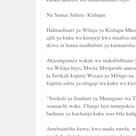
Na Sumai Salum- Kishapu
Halmashauri ya Wilaya ya Kishapu Mko
ajili ya kuku wa kienyeji kwa maafisa m
ikiwa ni hatua madhubuti ya kuimarisha
Akizungumza wakati wa makabidhiano ya
wa Wilaya hiyo, Mwita Mwijarubi amese
la Serikali kupitia Wizara ya Mifugo na
kupitia sekta ya ufugaji wa kuku wa kien
“Serikali ya Jamhuri ya Muungano wa 
wananchi wake. Chanjo hizi tumepokea 
huduma ya kuchanja kuku wao bila kulip
Amebainisha kuwa, kwa muda mrefu, wa