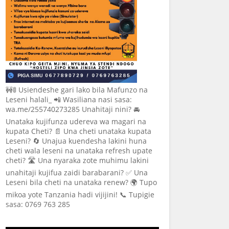
🚧🚦 Usiendeshe gari lako bila Mafunzo na
Leseni halali_ 📲 Wasiliana nasi sasa:
wa.me/255740273285 Unahitaji nini? 🚘
Unataka kujifunza udereva wa magari na
kupata Cheti? 📄 Una cheti unataka kupata
Leseni? 🔄 Unajua kuendesha lakini huna
cheti wala leseni na unataka refresh upate
cheti? 🛣️ Una nyaraka zote muhimu lakini
unahitaji kujifua zaidi barabarani? ✅ Una
Leseni bila cheti na unataka renew? 🌍 Tupo
mikoa yote Tanzania hadi vijijini! 📞 Tupigie
sasa: 0769 763 285