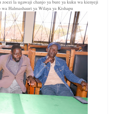
 zoezi la ugawaji chanjo ya bure ya kuku wa kienyeji
o wa Halmashauri ya Wilaya ya Kishapu