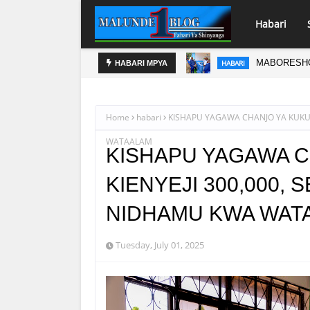
Habari
VUMILIVU KULINDA AMANI YA TANZANIA
MABORESHO 
HABARI
HABARI MPYA
Home
habari
KISHAPU YAGAWA CHANJO YA KUKU W
WATAALAM
KISHAPU YAGAWA C
KIENYEJI 300,000, 
NIDHAMU KWA WAT
Tuesday, July 01, 2025