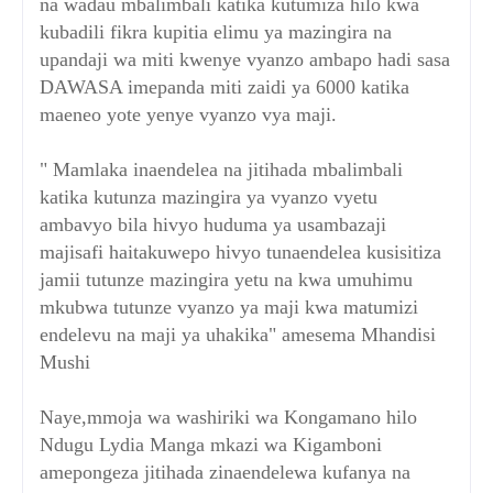
na wadau mbalimbali katika kutumiza hilo kwa
kubadili fikra kupitia elimu ya mazingira na
upandaji wa miti kwenye vyanzo ambapo hadi sasa
DAWASA imepanda miti zaidi ya 6000 katika
maeneo yote yenye vyanzo vya maji.
" Mamlaka inaendelea na jitihada mbalimbali
katika kutunza mazingira ya vyanzo vyetu
ambavyo bila hivyo huduma ya usambazaji
majisafi haitakuwepo hivyo tunaendelea kusisitiza
jamii tutunze mazingira yetu na kwa umuhimu
mkubwa tutunze vyanzo ya maji kwa matumizi
endelevu na maji ya uhakika" amesema Mhandisi
Mushi
Naye,mmoja wa washiriki wa Kongamano hilo
Ndugu Lydia Manga mkazi wa Kigamboni
amepongeza jitihada zinaendelewa kufanya na