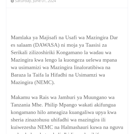
Saturday, June 01, 2024
Mamlaka ya Majisafi na Usafi wa Mazingira Dar
es salaam (DAWASA) ni moja ya Taasisi za
Serikali zilizoshiriki Kongamano la wadau wa
Mazingira kwa lengo la kuongeza uelewa mpana
wa usimamizi wa Mazingira linaloratibiwa na
Baraza la Taifa la Hifadhi na Usimamzi wa
Mazingira (NEMC).
Makamu wa Rais wa Jamhuri ya Muungano wa
Tanzania Mhe. Philip Mpango wakati akifungua
kongamano hilo ameagiza kuangaliwa upya kwa
sheria zinazohusu uhifadhi wa mazingira ili
kuiwezesha NEMC na Halmashauri kuwa na nguvu