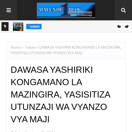
`HABARI
PINDA AIPONGEZA MATI TECHNOLOGIES KWA UBUNIFU WA
KITEKNOLOJIA
Home
`habari
DAWASA YASHIRIKI KONGAMANO LA MAZINGIRA,
YASISITIZA UTUNZAJI WA VYANZO VYA MAJI
DAWASA YASHIRIKI
KONGAMANO LA
MAZINGIRA, YASISITIZA
UTUNZAJI WA VYANZO
VYA MAJI