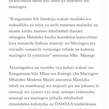
ya kuchukua hatua kali dhidi ya uharibifu wa
mazingira.
"Kongamano hili limekuja wakati muafaka wa
mabadiliko ya tabia ya inchi tumeona mafuriko na
ukame katika maeneo mbalimbali duniani
ninaagiza Mamlaka husika kuendelea kutoa elimu
kwa wananchi kuhusu utunzaji wa Mazingira pia
niwasihi wananchi wenzangu tulinde na kutunza
mazingira ili yatutunze" amesema Mhe. Mpango
Akizungumza na vyombo vya habari wakati wa
Kongamano hilo Mkuu wa Kitengo cha Mazingira
Mhandisi Modesta Mushi amesema Mamlaka
mbali na usambazaji wa majisafi pia ina jukumu la
utunzaji wa vyanzo vya maji ambapo inahusisha
utunzaji wa mazingira jitihada mbalimbali
zinaendelea kufanyika na DAWASA kushirikiana