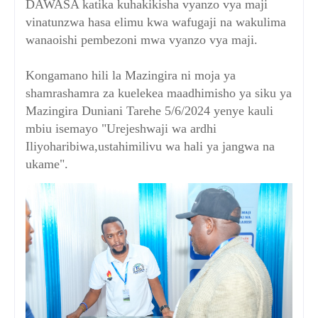
DAWASA katika kuhakikisha vyanzo vya maji
vinatunzwa hasa elimu kwa wafugaji na wakulima
wanaoishi pembezoni mwa vyanzo vya maji.
Kongamano hili la Mazingira ni moja ya
shamrashamra za kuelekea maadhimisho ya siku ya
Mazingira Duniani Tarehe 5/6/2024 yenye kauli
mbiu isemayo "Urejeshwaji wa ardhi
Iliyoharibiwa,ustahimilivu wa hali ya jangwa na
ukame".