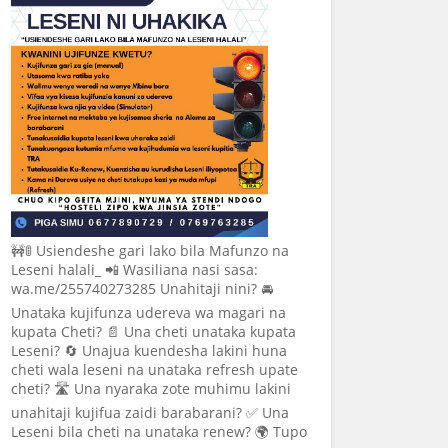
🚧🚦 Usiendeshe gari lako bila Mafunzo na
Leseni halali_ 📲 Wasiliana nasi sasa:
wa.me/255740273285 Unahitaji nini? 🚘
Unataka kujifunza udereva wa magari na
kupata Cheti? 📄 Una cheti unataka kupata
Leseni? 🔄 Unajua kuendesha lakini huna
cheti wala leseni na unataka refresh upate
cheti? 🛣️ Una nyaraka zote muhimu lakini
unahitaji kujifua zaidi barabarani? ✅ Una
Leseni bila cheti na unataka renew? 🌍 Tupo