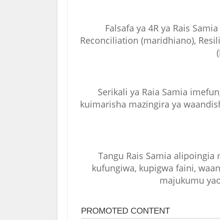
Falsafa ya 4R ya Rais Sami
Reconciliation (maridhiano), Resil
Serikali ya Raia Samia imefu
kuimarisha mazingira ya waandish
Tangu Rais Samia alipoingia
kufungiwa, kupigwa faini, wa
majukumu yao 