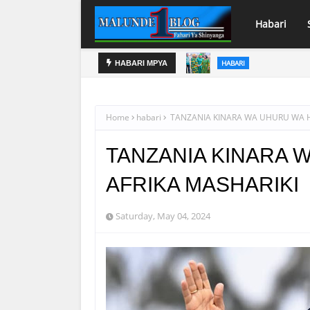
Habari
HABARI
HABARI MPYA
MWENYEKITI UWT T
Home
habari
TANZANIA KINARA WA UHURU WA H
TANZANIA KINARA 
AFRIKA MASHARIKI
Saturday, May 04, 2024