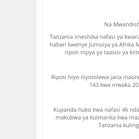
Na Mwandish
Tanzania imeshika nafasi ya kwan
habari kwenye Jumuiya ya Afrika 
ripoti mpya ya taasisi ya ki
Ripoti hiyo iliyotolewa jana ina
143 kwa mwaka 202
Kupanda huko kwa nafasi 46 nd
makubwa ya kuimarika kwa mazi
Tanzania kuling