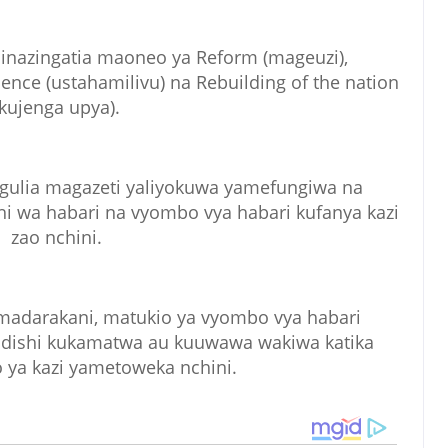
a inazingatia maoneo ya Reform (mageuzi),
ience (ustahamilivu) na Rebuilding of the nation
(kujenga upya).
ngulia magazeti yaliyokuwa yamefungiwa na
i wa habari na vyombo vya habari kufanya kazi
zao nchini.
 madarakani, matukio ya vyombo vya habari
andishi kukamatwa au kuuwawa wakiwa katika
ya kazi yametoweka nchini.