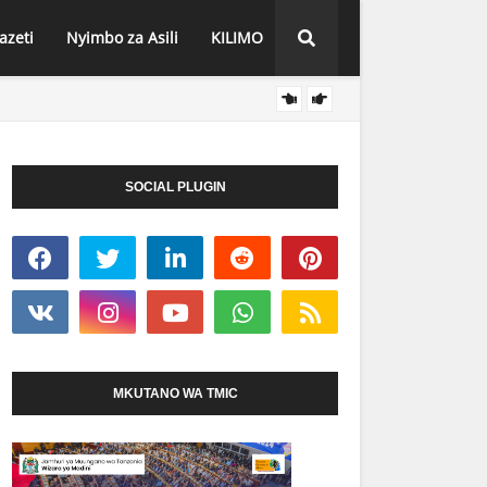
azeti
Nyimbo za Asili
KILIMO
DC MT
HABARI
WA MBEYA MHESHIMIWA MARYPRISCA MAHUNDI
SOCIAL PLUGIN
MKUTANO WA TMIC