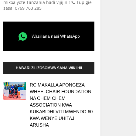
mikoa yote Tanzania hadi vijijini! 📞 Tupigie
sasa: 0769 763 285
Wasiliana nasi WhatsApp
HABARI ZILIZOSOMWA SANA WIKI HII
RC MAKALLA APONGEZA
WHEELCHAIR FOUNDATION
NA CHEM CHEM
ASSOCIATION KWA
KUKABIDHI VITI MWENDO 60
KWA WENYE UHITAJI
ARUSHA