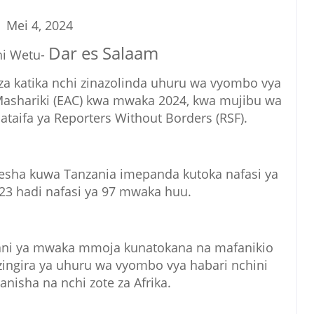
Mei 4, 2024
Dar es Salaam
i Wetu-
za katika nchi zinazolinda uhuru wa vyombo vya
Mashariki (EAC) kwa mwaka 2024, kwa mujibu wa
mataifa ya Reporters Without Borders (RSF).
onesha kuwa Tanzania imepanda kutoka nafasi ya
3 hadi nafasi ya 97 mwaka huu.
ani ya mwaka mmoja kunatokana na mafanikio
ngira ya uhuru wa vyombo vya habari nchini
anisha na nchi zote za Afrika.