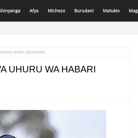
Shinyanga
Afya
Michezo
Burudani
Matukio
Mag
AIFA MARY CHATANDA AMPA KONGOLE MBUNGE VITI MAALUM MKOA 
ABARI AFRIKA MASHARIKI
WA UHURU WA HABARI