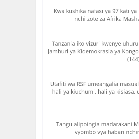
Kwa kushika nafasi ya 97 kati y
nchi zote za Afrika Mas
Tanzania iko vizuri kwenye uhuru
Jamhuri ya Kidemokrasia ya Kongo 
(144
Utafiti wa RSF umeangalia masual
hali ya kiuchumi, hali ya kisias
Tangu alipoingia madarakani M
vyombo vya habari nchin