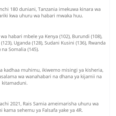
a nchi 180 duniani, Tanzania imekuwa kinara wa
hariki kwa uhuru wa habari mwaka huu.
 wa habari mbele ya Kenya (102), Burundi (108),
(123), Uganda (128), Sudani Kusini (136), Rwanda
) na Somalia (145).
a kadhaa muhimu, ikiwemo misingi ya kisheria,
a, usalama wa wanahabari na dhana ya kijamii na
kitamaduni.
achi 2021, Rais Samia ameimarisha uhuru wa
i kama sehemu ya Falsafa yake ya 4R.