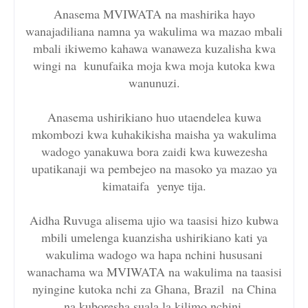
Anasema MVIWATA na mashirika hayo
wanajadiliana namna ya wakulima wa mazao mbali
mbali ikiwemo kahawa wanaweza kuzalisha kwa
wingi na kunufaika moja kwa moja kutoka kwa
wanunuzi.
Anasema ushirikiano huo utaendelea kuwa
mkombozi kwa kuhakikisha maisha ya wakulima
wadogo yanakuwa bora zaidi kwa kuwezesha
upatikanaji wa pembejeo na masoko ya mazao ya
kimataifa yenye tija.
Aidha Ruvuga alisema ujio wa taasisi hizo kubwa
mbili umelenga kuanzisha ushirikiano kati ya
wakulima wadogo wa hapa nchini hususani
wanachama wa MVIWATA na wakulima na taasisi
nyingine kutoka nchi za Ghana, Brazil na China
na kuboresha suala la kilimo nchini.