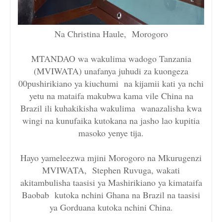
Na Christina Haule, Morogoro
MTANDAO wa wakulima wadogo Tanzania
(MVIWATA) unafanya juhudi za kuongeza
00pushirikiano ya kiuchumi na kijamii kati ya nchi
yetu na mataifa makubwa kama vile China na
Brazil ili kuhakikisha wakulima wanazalisha kwa
wingi na kunufaika kutokana na jasho lao kupitia
masoko yenye tija.
Hayo yameleezwa mjini Morogoro na Mkurugenzi
MVIWATA, Stephen Ruvuga, wakati
akitambulisha taasisi ya Mashirikiano ya kimataifa
Baobab kutoka nchini Ghana na Brazil na taasisi
ya Gorduana kutoka nchini China.