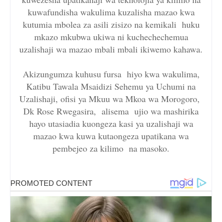
kuwafundisha wakulima kuzalisha mazao kwa
kutumia mbolea za asili zisizo na kemikali huku
mkazo mkubwa ukiwa ni kuchechechemua
uzalishaji wa mazao mbali mbali ikiwemo kahawa.
Akizungumza kuhusu fursa hiyo kwa wakulima,
Katibu Tawala Msaidizi Sehemu ya Uchumi na
Uzalishaji, ofisi ya Mkuu wa Mkoa wa Morogoro,
Dk Rose Rwegasira, alisema ujio wa mashirika
hayo utasiadia kuongeza kasi ya uzalishaji wa
mazao kwa kuwa kutaongeza upatikana wa
pembejeo za kilimo na masoko.