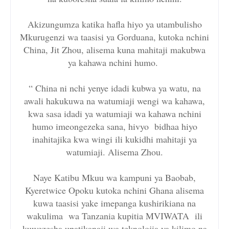
Akizungumza katika hafla hiyo ya utambulisho
Mkurugenzi wa taasisi ya Gorduana, kutoka nchini
China, Jit Zhou, alisema kuna mahitaji makubwa
ya kahawa nchini humo.
“ China ni nchi yenye idadi kubwa ya watu, na
awali hakukuwa na watumiaji wengi wa kahawa,
kwa sasa idadi ya watumiaji wa kahawa nchini
humo imeongezeka sana, hivyo bidhaa hiyo
inahitajika kwa wingi ili kukidhi mahitaji ya
watumiaji. Alisema Zhou.
Naye Katibu Mkuu wa kampuni ya Baobab,
Kyeretwice Opoku kutoka nchini Ghana alisema
kuwa taasisi yake imepanga kushirikiana na
wakulima wa Tanzania kupitia MVIWATA ili
kuwezesha upatikanaji wa teknolojia ya kilimo na