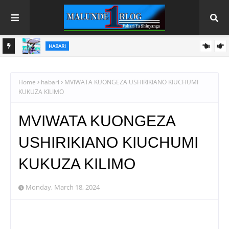
HABARI
U
SAMIA AANIKA REKODI MPYA KILIMO; UZALISHAJI WA NAFAKA
WAFIKIA TANI MILIONI 13.9
Home
habari
MVIWATA KUONGEZA USHIRIKIANO KIUCHUMI
KUKUZA KILIMO
MVIWATA KUONGEZA
USHIRIKIANO KIUCHUMI
KUKUZA KILIMO
Monday, March 18, 2024