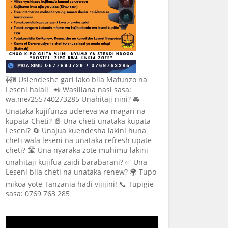
🚧🚦 Usiendeshe gari lako bila Mafunzo na
Leseni halali_ 📲 Wasiliana nasi sasa:
wa.me/255740273285 Unahitaji nini? 🚘
Unataka kujifunza udereva wa magari na
kupata Cheti? 📄 Una cheti unataka kupata
Leseni? 🔄 Unajua kuendesha lakini huna
cheti wala leseni na unataka refresh upate
cheti? 🛣️ Una nyaraka zote muhimu lakini
unahitaji kujifua zaidi barabarani? ✅ Una
Leseni bila cheti na unataka renew? 🌍 Tupo
mikoa yote Tanzania hadi vijijini! 📞 Tupigie
sasa: 0769 763 285