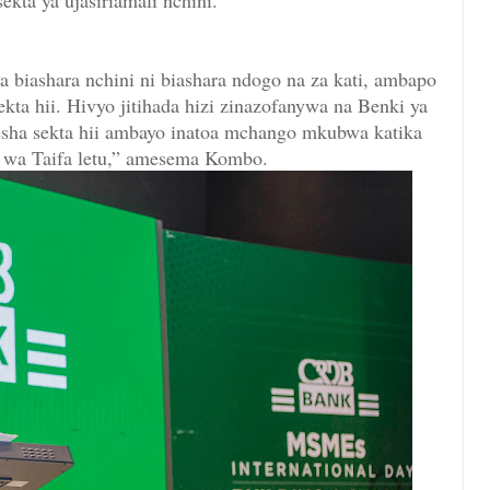
ekta ya ujasiriamali nchini.
a biashara nchini ni biashara ndogo na za kati, ambapo
kta hii. Hivyo jitihada hizi zinazofanywa na Benki ya
sha sekta hii ambayo inatoa mchango mkubwa katika
 wa Taifa letu,” amesema Kombo.