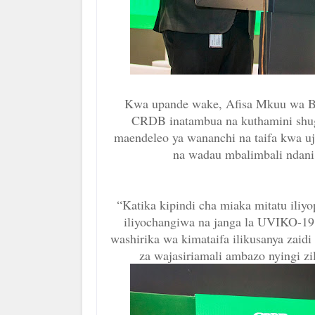
Kwa upande wake, Afisa Mkuu wa B
CRDB inatambua na kuthamini shugh
maendeleo ya wananchi na taifa kwa uj
na wadau mbalimbali ndani 
“Katika kipindi cha miaka mitatu iliy
iliyochangiwa na janga la UVIKO-19 
washirika wa kimataifa ilikusanya zaidi
za wajasiriamali ambazo nyingi zi