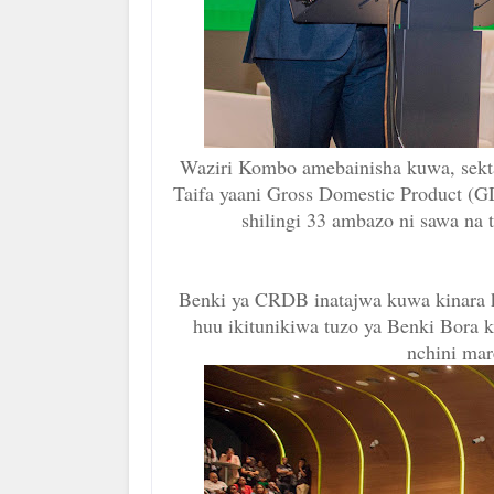
Waziri Kombo amebainisha kuwa, sekta 
Taifa yaani Gross Domestic Product (GD
shilingi 33 ambazo ni sawa na 
Benki ya CRDB inatajwa kuwa kinara k
huu ikitunikiwa tuzo ya Benki Bora k
nchini mar