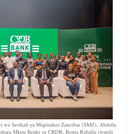
 wa Serikali ya Mapinduzi Zanzibar (SMZ), Abdalla
iashara Mkuu Benki ya CRDB, Boma Raballa (wapili