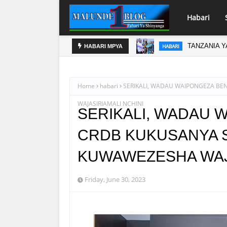
Habari
 UTEKELEZAJI WA KIBINGWA
BOT YAWEK
HABARI
HABARI MPYA
Home
habari
SERIKALI, WADAU WAIPONGEZA BEN
WAJASIRIAMALI NCHINI
SERIKALI, WADAU 
CRDB KUKUSANYA SH
KUWAWEZESHA WAJA
Friday, June 30, 2023