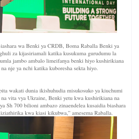
iashara wa Benki ya CRDB, Boma Raballa Benki ya
uli za kijasiriamali katika kusukuma gurudumu la
umla jambo ambalo limeifanya benki hiyo kushirikiana
na nje ya nchi katika kuboresha sekta hiyo.
opita wakati dunia ikishuhudia misukosuko ya kiuchumi
na vita vya Ukraine, Benki yetu kwa kushirikiana na
 ya Sh 700 bilioni ambazo zinaendelea kusaidia biashara
liziathirika kwa kiasi kikubwa,” amesema Raballa.