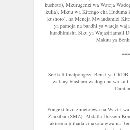
kushoto), Mkurugenzi wa Wateja Wadog
kulia), Mkuu wa Kitengo cha Huduma 
kushoto), na Meneja Mwandamizi Kiten
ya pamoja na baadhi ya wateja waja
kuadhimisha Siku ya Wajasiriamali Du
Makuu ya Benki
===
Serikali imeipongeza Benki ya CRDB 
wafanyabiashara wadogo na wa kati 
Dunia
Pongezi hizo zimetolewa na Waziri w
Zanzibar (SMZ), Abdalla Hussein Ko
akisema jitihada zinazofanywa na Ben