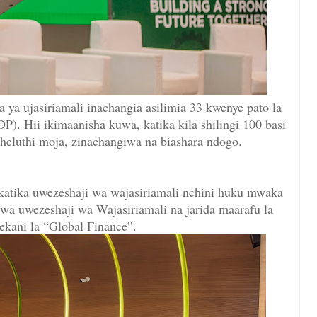
ya ujasiriamali inachangia asilimia 33 kwenye pato la
P). Hii ikimaanisha kuwa, katika kila shilingi 100 basi
theluthi moja, zinachangiwa na biashara ndogo.
atika uwezeshaji wa wajasiriamali nchini huku mwaka
wa uwezeshaji wa Wajasiriamali na jarida maarafu la
ekani la “Global Finance”.