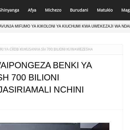
Shinyanga
Afya
Michezo
Burudani
Matukio
Mag
A WAZI SABABU ZA KUFUNGUA SOKO LA DHAMANA KWA WAWEKEZAJI
KI YA CRDB KUKUSANYA SH 700 BILIONI KUWAWEZESHA
WAIPONGEZA BENKI YA
 700 BILIONI
SIRIAMALI NCHINI