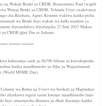
o na Wakati Benki ya CRDB, Bonaventura Paul (wapili
kwa Wateja Benki ya CRDB, Yolanda Uriyo (wakwanza
go cha Biashara, Agnes Kisinini wakiwa katika picha
siriamali wa Benki hiyo wakati wa hafla maalum ya
niani iliyoandaliwa iliyofanyika 27 Juni 2023 Makao
 ya CRDB jijini Dar es Salaam.
=== ===== =====
kwa kukusanya zaidi ya Sh700 bilioni za kuwakopesha
nchini katika maadhimisho ya Siku ya Wajasiriamali
ni (World MSME Day).
a Uchumi wa Buluu na Uvuvi wa Serikali ya Mapinduzi
mbo aliyekuwa mgeni rasmi kwenye maadhimisho hayo
ki hiyo zinaonyesha dhamira ya dhati iliyonayo katika