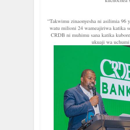
kuchochea s
“Takwimu zinaonyesha ni asilimia 96 y
watu milioni 24 wameajiriwa katika se
CRDB ni muhimu sana katika kubore
ukuaji wa uchumi