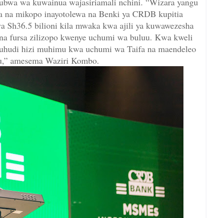
bwa wa kuwainua wajasiriamali nchini. “Wizara yangu
ka na mikopo inayotolewa na Benki ya CRDB kupitia
Sh36.5 bilioni kila mwaka kwa ajili ya kuwawezesha
na fursa zilizopo kwenye uchumi wa buluu. Kwa kweli
uhudi hizi muhimu kwa uchumi wa Taifa na maendeleo
u,” amesema Waziri Kombo.