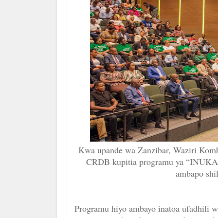
Kwa upande wa Zanzibar, Waziri Kombo
CRDB kupitia programu ya “INUK
ambapo shil
Programu hiyo ambayo inatoa ufadhili wa