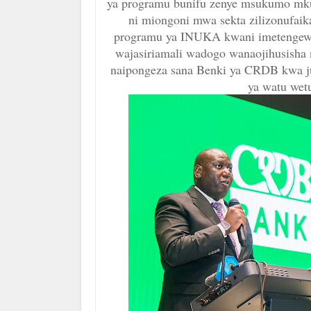
ya programu bunifu zenye msukumo mku
ni miongoni mwa sekta zilizonufai
programu ya INUKA kwani imetengewa 
wajasiriamali wadogo wanaojihusisha 
naipongeza sana Benki ya CRDB kwa j
ya watu wet