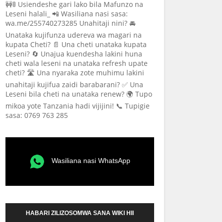
🚧🚦 Usiendeshe gari lako bila Mafunzo na
Leseni halali_ 📲 Wasiliana nasi sasa:
wa.me/255740273285 Unahitaji nini? 🚘
Unataka kujifunza udereva wa magari na
kupata Cheti? 📄 Una cheti unataka kupata
Leseni? 🔄 Unajua kuendesha lakini huna
cheti wala leseni na unataka refresh upate
cheti? 🛣️ Una nyaraka zote muhimu lakini
unahitaji kujifua zaidi barabarani? ✅ Una
Leseni bila cheti na unataka renew? 🌍 Tupo
mikoa yote Tanzania hadi vijijini! 📞 Tupigie
sasa: 0769 763 285
Wasiliana nasi WhatsApp
HABARI ZILIZOSOMWA SANA WIKI HII