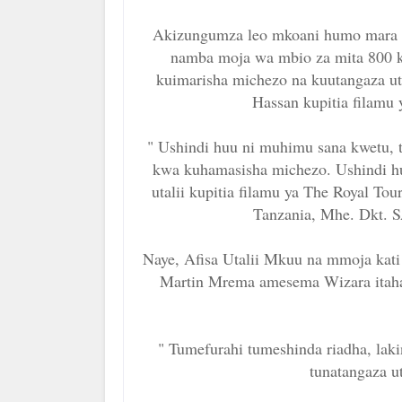
Akizungumza leo mkoani humo mara b
namba moja wa mbio za mita 800 k
kuimarisha michezo na kuutangaza ut
Hassan kupitia filamu y
" Ushindi huu ni muhimu sana kwetu, t
kwa kuhamasisha michezo. Ushindi hu
utalii kupitia filamu ya The Royal 
Tanzania, Mhe. Dkt. 
Naye, Afisa Utalii Mkuu na mmoja kati 
Martin Mrema amesema Wizara itaha
" Tumefurahi tumeshinda riadha, laki
tunatangaza ut