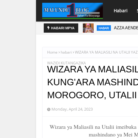
Habari
AZZA AENDE
HABARI
HABARI MPYA
Home
habari
WIZARA YA MALIASILI NA UTALII Y
WAZIDI KUTANGAZIKA
WIZARA YA MALIASILI
KUNG'ARA MASHIND
MOROGORO, UTALII
Monday, April 24, 2023
Wizara ya Maliasili na Utalii imeibu
mashindano ya Mei M