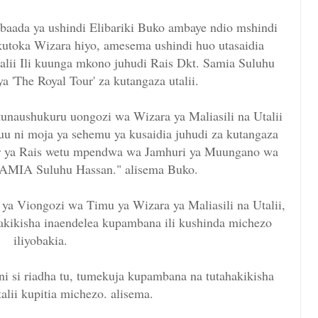
aada ya ushindi Elibariki Buko ambaye ndio mshindi
utoka Wizara hiyo, amesema ushindi huo utasaidia
alii Ili kuunga mkono juhudi Rais Dkt. Samia Suluhu
a 'The Royal Tour' za kutangaza utalii.
unaushukuru uongozi wa Wizara ya Maliasili na Utalii
u ni moja ya sehemu ya kusaidia juhudi za kutangaza
Tour ya Rais wetu mpendwa wa Jamhuri ya Muungano wa
SAMIA Suluhu Hassan." alisema Buko.
ya Viongozi wa Timu ya Wizara ya Maliasili na Utalii,
kikisha inaendelea kupambana ili kushinda michezo
iliyobakia.
ni si riadha tu, tumekuja kupambana na tutahakikisha
alii kupitia michezo. alisema.