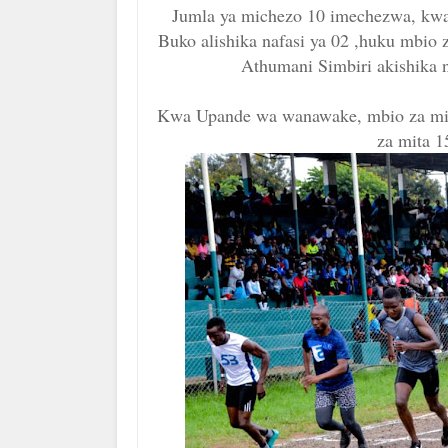
Jumla ya michezo 10 imechezwa, kwa
Buko alishika nafasi ya 02 ,huku mbio 
Athumani Simbiri akishika n
Kwa Upande wa wanawake, mbio za mita
za mita 1