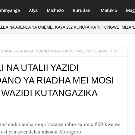
Shinyanga
Afya
Michezo
Burudani
Matukio
Mag
LEA NA AJENDA YA UMEME, KAYA 252 KUNUFAIKA 'KIHONGWE, MIZA
AZIDI KUNG'ARA MASHINDANO YA RIADHA MEI MOSI MOROGORO, UTALII
 NA UTALII YAZIDI
ANO YA RIADHA MEI MOSI
 WAZIDI KUTANGAZIKA
ka mshindi namba moja kwenye mbio za mita 800 kwenye
osi yanayoendelea mkoani Morogoro.