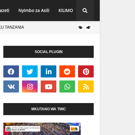
azeti
Nyimbo za Asili
KILIMO
KU TANZANIA
AGCOT
HABARI
SOCIAL PLUGIN
MKUTANO WA TMIC