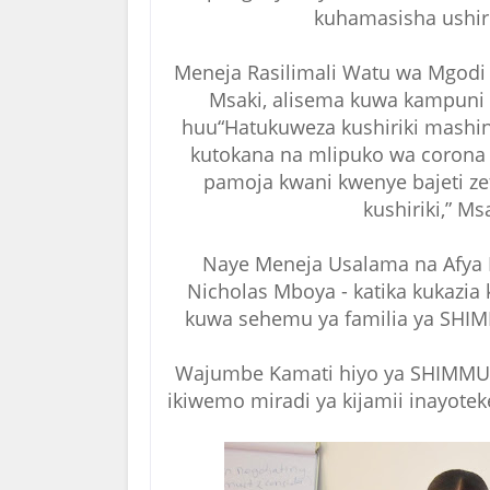
kuhamasisha ushiri
Meneja Rasilimali Watu wa Mgod
Msaki, alisema kuwa kampuni
huu“Hatukuweza kushiriki mashi
kutokana na mlipuko wa corona 
pamoja kwani kwenye bajeti 
kushiriki,” M
Naye Meneja Usalama na Afya 
Nicholas Mboya - katika kukazia
kuwa sehemu ya familia ya SHI
Wajumbe Kamati hiyo ya SHIMMUT
ikiwemo miradi ya kijamii inayotek