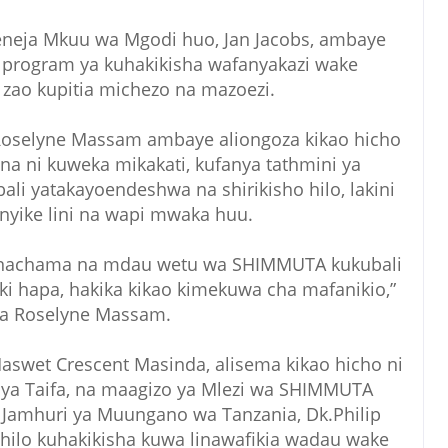
eneja Mkuu wa Mgodi huo, Jan Jacobs, ambaye
 program ya kuhakikisha wafanyakazi wake
zao kupitia michezo na mazoezi.
Roselyne Massam ambaye aliongoza kikao hicho
na ni kuweka mikakati, kufanya tathmini ya
i yatakayoendeshwa na shirikisho hilo, lakini
nyike lini na wapi mwaka huu.
anachama na mdau wetu wa SHIMMUTA kukubali
iki hapa, hakika kikao kimekuwa cha mafanikio,”
a Roselyne Massam.
aswet Crescent Masinda, alisema kikao hicho ni
 ya Taifa, na maagizo ya Mlezi wa SHIMMUTA
Jamhuri ya Muungano wa Tanzania, Dk.Philip
 hilo kuhakikisha kuwa linawafikia wadau wake