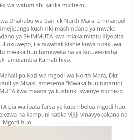
ki wa watumishi katika michezo.
i wa Dhahabu wa Barrick North Mara, Emmanuel
 imejipanga kushiriki mashindano ya mwaka
ndano ya SHIMMUTA kwa miaka mitatu iliyopita
uliokuwepo, ila niwahakikishie kuwa tutakuwa
zetu mwaka huu tumeweka na ya kutuwezesha
saki ameiambia Kamati hiyo.
Mahali pa Kazi wa mgodi wa North Mara, Dkt
 kauli ya Msaki, amesema “Mwaka huu tunarudi
MMUTA kwa maana ya kushiriki kwenye michezo
A pia walipata fursa ya kutembelea mgodi huo
elezwa na kampuni katika vijiji vinavyopakana na
Mgodi huo.