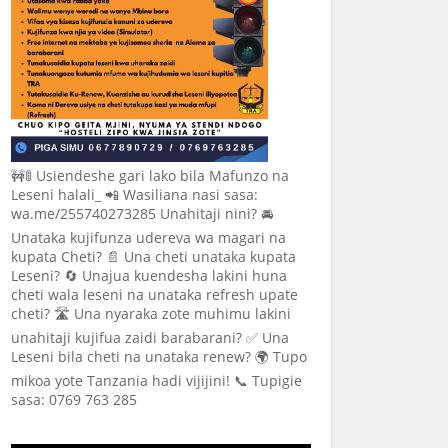
🚧🚦 Usiendeshe gari lako bila Mafunzo na
Leseni halali_ 📲 Wasiliana nasi sasa:
wa.me/255740273285 Unahitaji nini? 🚘
Unataka kujifunza udereva wa magari na
kupata Cheti? 📄 Una cheti unataka kupata
Leseni? 🔄 Unajua kuendesha lakini huna
cheti wala leseni na unataka refresh upate
cheti? 🛣️ Una nyaraka zote muhimu lakini
unahitaji kujifua zaidi barabarani? ✅ Una
Leseni bila cheti na unataka renew? 🌍 Tupo
mikoa yote Tanzania hadi vijijini! 📞 Tupigie
sasa: 0769 763 285