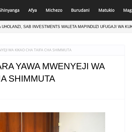
Shinyanga
Afya
Michezo
Burudani
Matukio
Mag
 UHOLANZI, SAB INVESTMENTS WALETA MAPINDUZI UFUGAJI WA KU
EJI WA KIKAO CHA TAIFA CHA SHIMMUTA
ARA YAWA MWENYEJI WA
HA SHIMMUTA