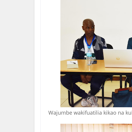
Wajumbe wakifuatilia kikao na k