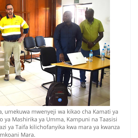
a, umekuwa mwenyeji wa kikao cha Kamati ya
ezo ya Mashirika ya Umma, Kampuni na Taasisi
zi ya Taifa kilichofanyika kwa mara ya kwanza
mkoani Mara.