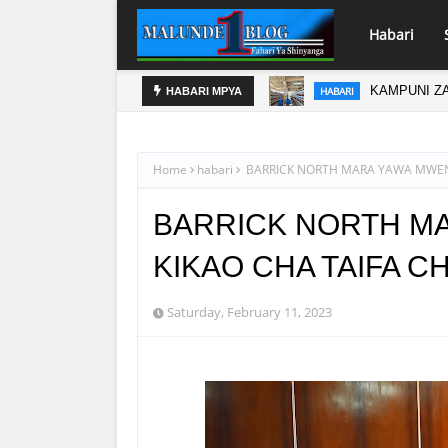
Habari
KAMPUNI ZA
HABARI
HABARI MPYA
Home
habari
BARRICK NORTH MARA YAWA MWENY
BARRICK NORTH M
KIKAO CHA TAIFA C
Saturday, February 11, 2023