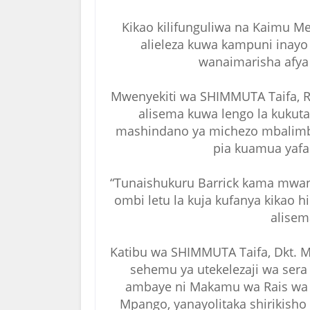
Kikao kilifunguliwa na Kaimu M
alieleza kuwa kampuni inayo
wanaimarisha afya 
Mwenyekiti wa SHIMMUTA Taifa, 
alisema kuwa lengo la kukuta
mashindano ya michezo mbalimbal
pia kuamua yafa
“Tunaishukuru Barrick kama mw
ombi letu la kuja kufanya kikao h
alisem
Katibu wa SHIMMUTA Taifa, Dkt. M
sehemu ya utekelezaji wa sera
ambaye ni Makamu wa Rais wa 
Mpango, yanayolitaka shirikisho