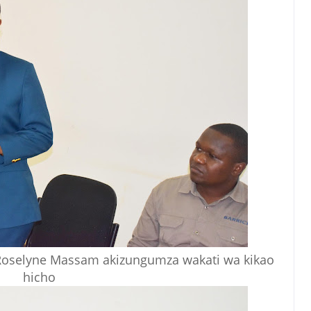
Roselyne Massam akizungumza wakati wa kikao
hicho