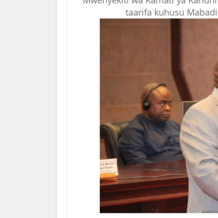
Mwenyekiti wa Kamati ya Kanuni n
taarifa kuhusu Mabadil