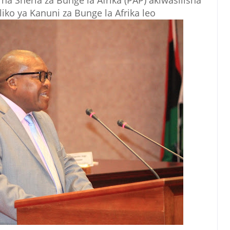
a Sheria za Bunge la Afrika (PAP) akiwasilisha
iko ya Kanuni za Bunge la Afrika leo