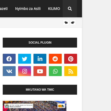
azeti
Nyimbo za Asili
KILIMO
TADB 
HABARI
SOCIAL PLUGIN
MKUTANO WA TMIC