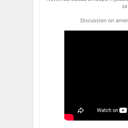
za
Discussion on amen