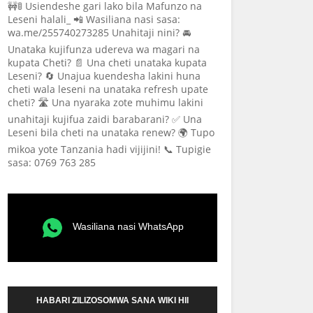
🚧🚦 Usiendeshe gari lako bila Mafunzo na
Leseni halali_ 📲 Wasiliana nasi sasa:
wa.me/255740273285 Unahitaji nini? 🚘
Unataka kujifunza udereva wa magari na
kupata Cheti? 📄 Una cheti unataka kupata
Leseni? 🔄 Unajua kuendesha lakini huna
cheti wala leseni na unataka refresh upate
cheti? 🛣️ Una nyaraka zote muhimu lakini
unahitaji kujifua zaidi barabarani? ✅ Una
Leseni bila cheti na unataka renew? 🌍 Tupo
mikoa yote Tanzania hadi vijijini! 📞 Tupigie
sasa: 0769 763 285
Wasiliana nasi WhatsApp
HABARI ZILIZOSOMWA SANA WIKI HII