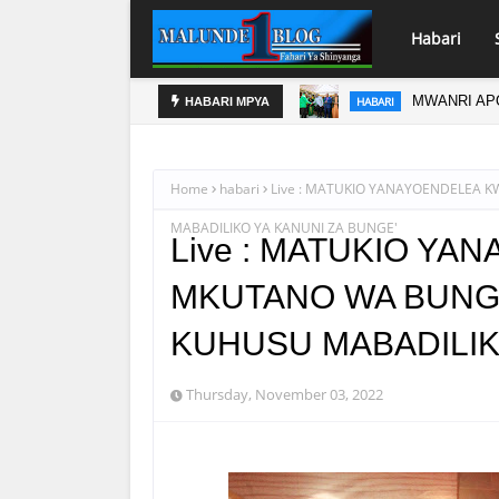
Habari
MA
MWANRI AP
HABARI
HABARI MPYA
Home
habari
Live : MATUKIO YANAYOENDELEA 
MABADILIKO YA KANUNI ZA BUNGE'
Live : MATUKIO Y
MKUTANO WA BUNGE
KUHUSU MABADILIK
Thursday, November 03, 2022