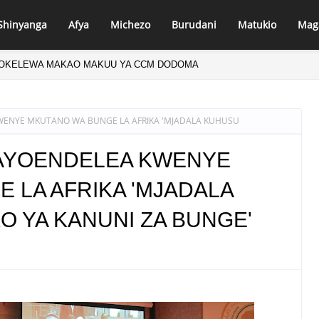
Shinyanga
Afya
Michezo
Burudani
Matukio
Mag
OKELEWA MAKAO MAKUU YA CCM DODOMA
KWENYE MKUTANO WA BUNGE LA AFRIKA 'MJADALA KUHUSU
ANAYOENDELEA KWENYE
 LA AFRIKA 'MJADALA
O YA KANUNI ZA BUNGE'