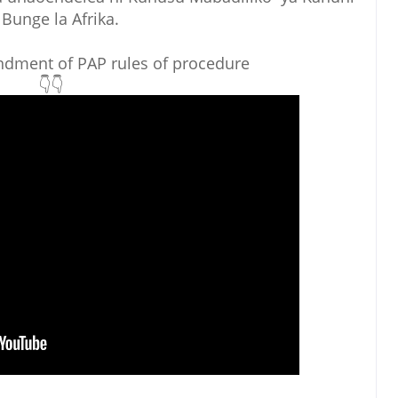
 Bunge la Afrika.
dment of PAP rules of procedure
👇👇