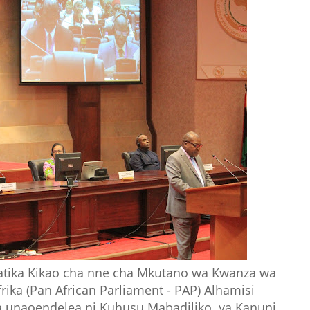
katika Kikao cha nne cha Mkutano wa Kwanza wa
rika (Pan African Parliament - PAP) Alhamisi
unaoendelea ni Kuhusu Mabadiliko ya Kanuni