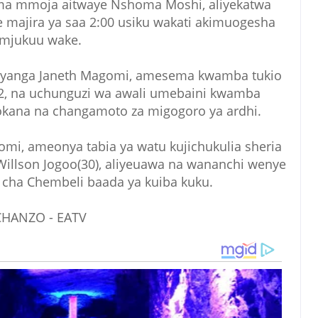
a mmoja aitwaye Nshoma Moshi, aliyekatwa
majira ya saa 2:00 usiku wakati akimuogesha
mjukuu wake.
nyanga Janeth Magomi, amesema kwamba tukio
22, na uchunguzi wa awali umebaini kwamba
ana na changamoto za migogoro ya ardhi.
mi, ameonya tabia ya watu kujichukulia sheria
Willson Jogoo(30), aliyeuawa na wananchi wenye
iji cha Chembeli baada ya kuiba kuku.
CHANZO - EATV