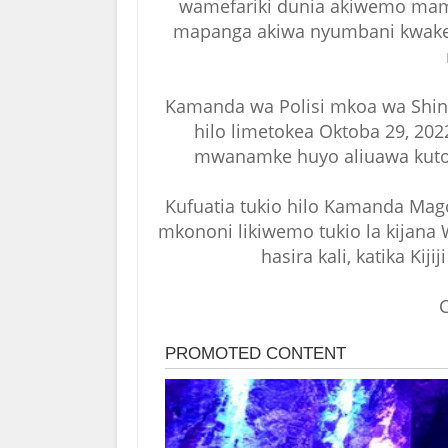
wamefariki dunia akiwemo mam
mapanga akiwa nyumbani kwake 
Kamanda wa Polisi mkoa wa Shi
hilo limetokea Oktoba 29, 20
mwanamke huyo aliuawa kutok
Kufuatia tukio hilo Kamanda Mago
mkononi likiwemo tukio la kijana 
hasira kali, katika Kij