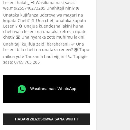
Leseni halali_ 📲 Wasiliana nasi sasa:
wa.me/255740273285 Unahitaji nini? 🚘
Unataka kujifunza udereva wa magari na
kupata Cheti? 📄 Una cheti unataka kupata
Leseni? 🔄 Unajua kuendesha lakini huna
cheti wala leseni na unataka refresh upate
cheti? 🛣️ Una nyaraka zote muhimu lakini
unahitaji kujifua zaidi barabarani? ✅ Una
Leseni bila cheti na unataka renew? 🌍 Tupo
mikoa yote Tanzania hadi vijijini! 📞 Tupigie
sasa: 0769 763 285
Wasiliana nasi WhatsApp
HABARI ZILIZOSOMWA SANA WIKI HII