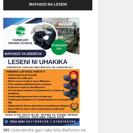
MAFUNZO NA LESENI
🚧🚦 Usiendeshe gari lako bila Mafunzo na