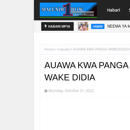
Habari
NEEMA YA M
HABARI
HABARI MPYA
DC
HABARI SHINYANGA
Home
matukio
AUAWA KWA PANGA AKIMUOGESH
AUAWA KWA PANGA
WAKE DIDIA
Monday, October 31, 2022