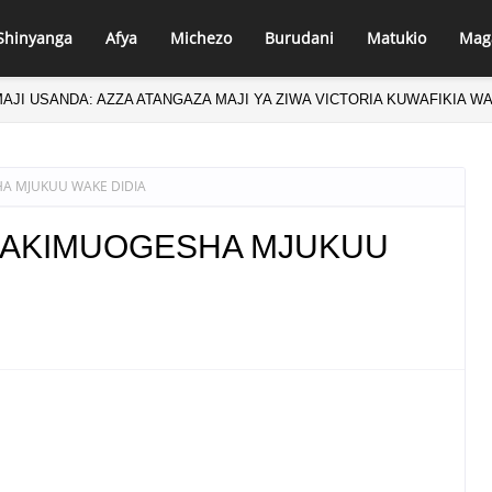
Shinyanga
Afya
Michezo
Burudani
Matukio
Mag
AJI USANDA: AZZA ATANGAZA MAJI YA ZIWA VICTORIA KUWAFIKIA W
 MASINDI APONGEZA HATUA ZA MLEZI WA KISHAPU VETERAN
A MJUKUU WAKE DIDIA
 AKIMUOGESHA MJUKUU