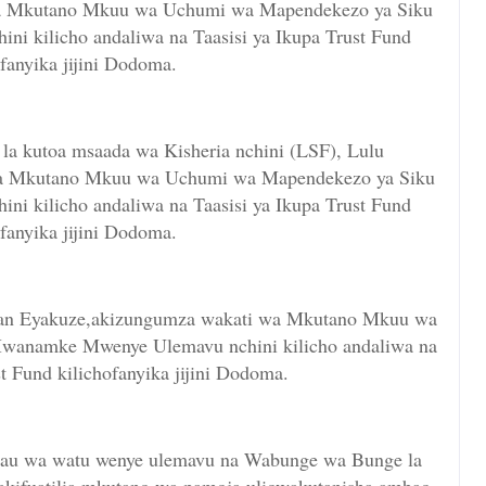
a Mkutano Mkuu wa Uchumi wa Mapendekezo ya Siku
 kilicho andaliwa na Taasisi ya Ikupa Trust Fund
ofanyika jijini Dodoma.
la kutoa msaada wa Kisheria nchini (LSF), Lulu
wa Mkutano Mkuu wa Uchumi wa Mapendekezo ya Siku
 kilicho andaliwa na Taasisi ya Ikupa Trust Fund
ofanyika jijini Dodoma.
an Eyakuze,akizungumza wakati wa Mkutano Mkuu wa
wanamke Mwenye Ulemavu nchini kilicho andaliwa na
st Fund kilichofanyika jijini Dodoma.
au wa watu wenye ulemavu na Wabunge wa Bunge la