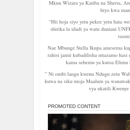
Mkuu Wizara ya Katiba na Sheria, A
hiyo kwa man
“Hii hoja siyo yetu pekee yetu hata w
shirika la idadi ya watu duniani UNF
rasm
Nae Mbunge Stella Ikupa amesema ku
rahisi jamii kubadilisha mtazamo hasi
kama sehemu ya kutoa Elimu k
” Ni ombi langu kwenu Ndugu zetu Wabun
kuwa na siku moja Maalum ya wanawake
vya ukatili Kwenye