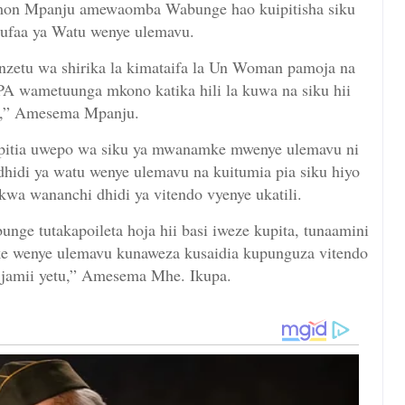
mon Mpanju amewaomba Wabunge hao kuipitisha siku
ufaa ya Watu wenye ulemavu.
enzetu wa shirika la kimataifa la Un Woman pamoja na
PA wametuunga mkono katika hili la kuwa na siku hii
i,” Amesema Mpanju.
pitia uwepo wa siku ya mwanamke mwenye ulemavu ni
 dhidi ya watu wenye ulemavu na kuitumia pia siku hiyo
wa wananchi dhidi ya vitendo vyenye ukatili.
ge tutakapoileta hoja hii basi iweze kupita, tunaamini
 wenye ulemavu kunaweza kusaidia kupunguza vitendo
 jamii yetu,” Amesema Mhe. Ikupa.