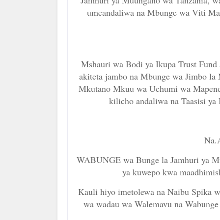
Jamhuri ya Muungano wa Tanzania, wa
umeandaliwa na Mbunge wa Viti Maalum
Mshauri wa Bodi ya Ikupa Trust Fund
akiteta jambo na Mbunge wa Jimbo l
Mkutano Mkuu wa Uchumi wa Mapende
kilicho andaliwa na Taasisi ya
Na.
WABUNGE wa Bunge la Jamhuri ya Mu
ya kuwepo kwa maadhimis
Kauli hiyo imetolewa na Naibu Spika
wa wadau wa Walemavu na Wabunge uli