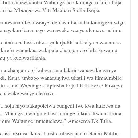
k Tulia amewaomba Wabunge hao kuiunga mkono hoja
geni na Mbunge wa Viti Maalum Stella Ikupa.
a mwanamke mwenye ulemavu itasaidia kuongeza wigo
 wanayokumbana nayo wanawake wenye ulemavu nchini.
 utatoa nafasi kubwa ya kujadili nafasi ya mwanamke
kirefu wamekua wakipata changamoto bila kuwa na
u ya kuziwasilishia.
 na changamoto kubwa sana lakini wanawake wenye
idi, Kuna ambapo wanafanyiwa ukatili wa kimaumbile
letu kama Wabunge kuipitisha hoja hii ili iweze kuwepo
wanawake wenye ulemavu.
hoja hiyo itakapoletwa bungeni iwe kwa kuletwa na
ta Mbunge mwingine basi tuiunge mkono kwa asilimia
 naamini Wabunge mmetuelewa,” Amesema Dk Tulia.
isi hiyo ya Ikupa Trust ambaye pia ni Naibu Katibu