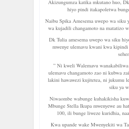
Akizungumza katika mkutano huo, D
hiyo pindi itakapoletwa bun
Naibu Spika Amesema uwepo wa siku y
wa kujadili changamoto na matatizo
Dk Tulia amesema uwepo wa siku hiyo
mwenye ulemavu kwani kwa kipindi 
sehem
” Ni kweli Walemavu wanakabiliwa
ulemavu changamoto zao ni kubwa za
lakini hawawezi kujitetea, ni jukumu 
siku ya 
Niwaombe wabunge kuhakikisha kuwa 
Mbunge Stella Ikupa mwenyewe au ha
100, ili bunge liweze kuridhia,
Kwa upande wake Mwenyekiti wa Taas