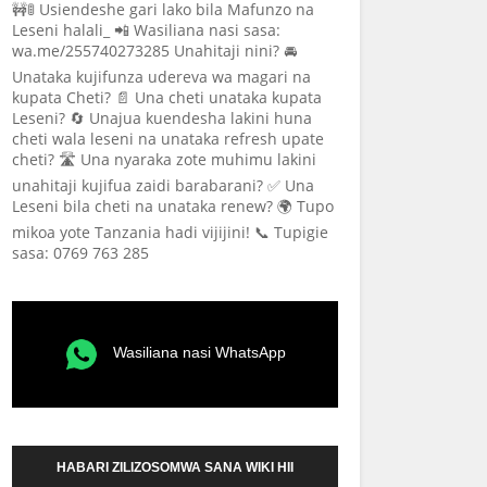
🚧🚦 Usiendeshe gari lako bila Mafunzo na
Leseni halali_ 📲 Wasiliana nasi sasa:
wa.me/255740273285 Unahitaji nini? 🚘
Unataka kujifunza udereva wa magari na
kupata Cheti? 📄 Una cheti unataka kupata
Leseni? 🔄 Unajua kuendesha lakini huna
cheti wala leseni na unataka refresh upate
cheti? 🛣️ Una nyaraka zote muhimu lakini
unahitaji kujifua zaidi barabarani? ✅ Una
Leseni bila cheti na unataka renew? 🌍 Tupo
mikoa yote Tanzania hadi vijijini! 📞 Tupigie
sasa: 0769 763 285
Wasiliana nasi WhatsApp
HABARI ZILIZOSOMWA SANA WIKI HII