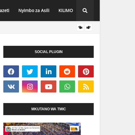
azeti
Nyimbo za Asili
KILIMO
NEEMA
HABARI
SOCIAL PLUGIN
MKUTANO WA TMIC