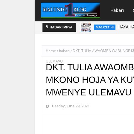
Habari
HAYA HA
MAGAZETINI
HABARI MPYA
Home
habari
DKT. TULIA AWAOMBA WABUNGE K
ULEMAVU
DKT. TULIA AWAOM
MKONO HOJA YA KU
MWENYE ULEMAVU
Tuesday, June 29, 2021