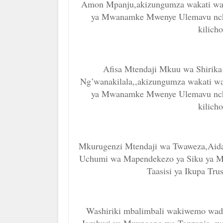
Amon Mpanju,akizungumza wakati w
ya Mwanamke Mwenye Ulemavu nchini
kilich
Afisa Mtendaji Mkuu wa Shirika 
Ng’wanakilala,,akizungumza wakati 
ya Mwanamke Mwenye Ulemavu nchini
kilich
Mkurugenzi Mtendaji wa Twaweza,Aid
Uchumi wa Mapendekezo ya Siku ya M
Taasisi ya Ikupa Tru
Washiriki mbalimbali wakiwemo wad