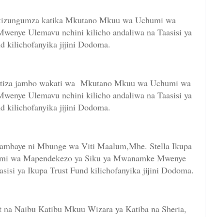
kizungumza katika Mkutano Mkuu wa Uchumi wa
nye Ulemavu nchini kilicho andaliwa na Taasisi ya
d kilichofanyika jijini Dodoma.
sitiza jambo wakati wa Mkutano Mkuu wa Uchumi wa
nye Ulemavu nchini kilicho andaliwa na Taasisi ya
d kilichofanyika jijini Dodoma.
 ambaye ni Mbunge wa Viti Maalum,Mhe. Stella Ikupa
mi wa Mapendekezo ya Siku ya Mwanamke Mwenye
sisi ya Ikupa Trust Fund kilichofanyika jijini Dodoma.
t na Naibu Katibu Mkuu Wizara ya Katiba na Sheria,