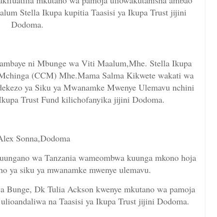
kifuatilia mkutano wa pamoja uliowakutanisha ambao
 Stella Ikupa kupitia Taasisi ya Ikupa Trust jijini
Dodoma.
 ambaye ni Mbunge wa Viti Maalum,Mhe. Stella Ikupa
a Mchinga (CCM) Mhe.Mama Salma Kikwete wakati wa
kezo ya Siku ya Mwanamke Mwenye Ulemavu nchini
 Ikupa Trust Fund kilichofanyika jijini Dodoma.
Alex Sonna,Dodoma
ungano wa Tanzania wameombwa kuunga mkono hoja
ho ya siku ya mwanamke mwenye ulemavu.
 wa Bunge, Dk Tulia Ackson kwenye mkutano wa pamoja
oandaliwa na Taasisi ya Ikupa Trust jijini Dodoma.