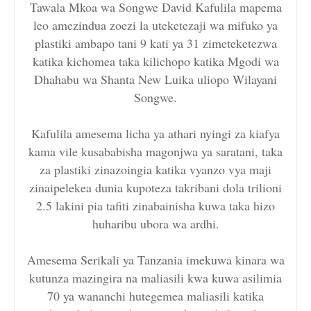
Tawala Mkoa wa Songwe David Kafulila mapema
leo amezindua zoezi la uteketezaji wa mifuko ya
plastiki ambapo tani 9 kati ya 31 zimeteketezwa
katika kichomea taka kilichopo katika Mgodi wa
Dhahabu wa Shanta New Luika uliopo Wilayani
Songwe.
Kafulila amesema licha ya athari nyingi za kiafya
kama vile kusababisha magonjwa ya saratani, taka
za plastiki zinazoingia katika vyanzo vya maji
zinaipelekea dunia kupoteza takribani dola trilioni
2.5 lakini pia tafiti zinabainisha kuwa taka hizo
huharibu ubora wa ardhi.
Amesema Serikali ya Tanzania imekuwa kinara wa
kutunza mazingira na maliasili kwa kuwa asilimia
70 ya wananchi hutegemea maliasili katika