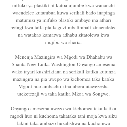
mifuko ya plastiki ni kutoa ujumbe kwa wananchi
waendelee kutambua kuwa serikali bado inapinga
matumizi ya mifuko plastiki ambayo ina athari
nyingi kwa taifa pia kaguzi mbalimbali zinaendelea
na watakao kamatwa adhabu zitatolewa kwa
mujibu wa sheria.
Menenja Mazingira wa Mgodi wa Dhahabu wa
Shanta New Luika Washington Onyango amesema
wako tayari kushirikiana na serikali katika kutunza
mazingira na pia uwepo wa kichomea taka katika
Mgodi huo ambacho kina ubora utawezesha
uteketezaji wa taka katika Mkoa wa Songwe.
Onyango amesema uwezo wa kichomea taka katika
mgodi huo ni kuchoma takataka tani moja kwa siku
lakini taka ambazo huzalishwa na kuchomwa