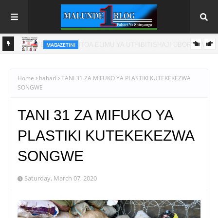
MAGAZETINI
A WA
HAYA HAPA MAGAZETI YA LEO JUMAMOSI AGOSTI 8, 2026
Home
habari
TANI 31 ZA MIFUKO YA PLASTIKI KUTEKEKEZWA
SONGWE
TANI 31 ZA MIFUKO YA
PLASTIKI KUTEKEKEZWA
SONGWE
Saturday, March 07, 2020