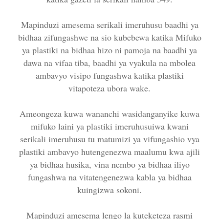
Mapinduzi amesema serikali imeruhusu baadhi ya
bidhaa zifungashwe na sio kubebewa katika Mifuko
ya plastiki na bidhaa hizo ni pamoja na baadhi ya
dawa na vifaa tiba, baadhi ya vyakula na mbolea
ambavyo visipo fungashwa katika plastiki
vitapoteza ubora wake.
Ameongeza kuwa wananchi wasidanganyike kuwa
mifuko laini ya plastiki imeruhusuiwa kwani
serikali imeruhusu tu matumizi ya vifungashio vya
plastiki ambavyo hutengenezwa maalumu kwa ajili
ya bidhaa husika, vina nembo ya bidhaa iliyo
fungashwa na vitatengenezwa kabla ya bidhaa
kuingizwa sokoni.
Mapinduzi amesema lengo la kuteketeza rasmi