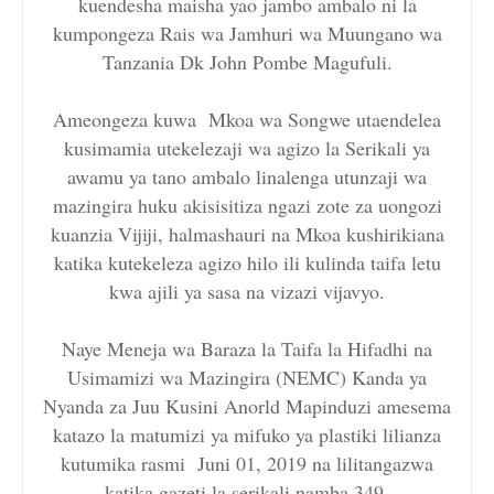
kuendesha maisha yao jambo ambalo ni la
kumpongeza Rais wa Jamhuri wa Muungano wa
Tanzania Dk John Pombe Magufuli.
Ameongeza kuwa Mkoa wa Songwe utaendelea
kusimamia utekelezaji wa agizo la Serikali ya
awamu ya tano ambalo linalenga utunzaji wa
mazingira huku akisisitiza ngazi zote za uongozi
kuanzia Vijiji, halmashauri na Mkoa kushirikiana
katika kutekeleza agizo hilo ili kulinda taifa letu
kwa ajili ya sasa na vizazi vijavyo.
Naye Meneja wa Baraza la Taifa la Hifadhi na
Usimamizi wa Mazingira (NEMC) Kanda ya
Nyanda za Juu Kusini Anorld Mapinduzi amesema
katazo la matumizi ya mifuko ya plastiki lilianza
kutumika rasmi Juni 01, 2019 na lilitangazwa
katika gazeti la serikali namba 349.