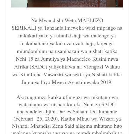
Na Mwandishi Wetu,MAELEZO
SERIKALI ya Tanzania imeweka wazi mipango na
mikakati yake ya ufanikishaji wa malengo ya
makubaliano ya kukuza uzalishaji, kujenga
miundombinu na usambazaji wa nishati katika
Nchi 15 za Jumuiya ya Maendeleo Kusini mwa
Afrika (SADC) yaliyofikiwa na Viongozi Wakuu
wa Kitaifa na Mawaziri wa sekta ya Nishati katika
Jumuiya hiyo Mwezi Agosti mwaka 2019.
Akizungumza katika ufunguzi wa mkutano wa
wataalamu wa nishati kutoka Nchi za SADC
unaoendelea Jijini Dar es Salaam leo Jumanne
(Februari 25, 2020), Katibu Mkuu wa Wizara ya
Nishati, Mhandisi Zena Said alisema mkutano huo
unalenga kuanisha vyanzo na miradi mbalimbali ya