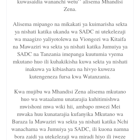
kuwasaidia wananchi wetu’’ alisema Mhandisi
Zena.
Alisema mipango na mikakati ya kuimarisha sekta
ya nishati katika ukanda wa SADC ni utekelezaji
wa maagizo yaliyotolewa na Viongozi wa Kitaifa
na Mawaziri wa sekta ya nishati katika Jumuiya ya
SADC na Tanzania imepanga kuutumia vyema
mkutano huo ili kuhakikisha kuwa sekta ya nishati
inakuwa ya kibiashara na hivyo kuweza
kutengeneza fursa kwa Watanzania.
Kwa mujibu wa Mhandisi Zena alisema mkutano
huo wa wataalamu unatarajia kuhitimishwa
mwishoni mwa wiki hii, ambapo mwezi Mei
mwaka huu kunatarajia kufanyika Mkutano wa
Baraza la Mawaziri wa sekta ya nishati katika Nchi
wanachama wa Jumuiya ya SADC, ili kuona namna
bora zaidi ya utekelezaji wa miradi hiyo ili iweze