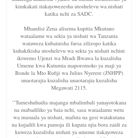
kimkakati itakayowezesha utoshelevu wa nishati
katika nchi za SADC.
Mhandisi Zena alisema kupitia Mkutano
wataalamu wa sekta ya nishati wa Tanzania
wataweza kubainisha fursa zilizopo katika
kuhakikisha utoshelevu wa sekta ya nishati nchini
ikiwemo Ujenzi wa Mradi Bwawa la kuzalisha
Umeme kwa Kutumia maporomoko ya maji ya
Bonde la Mto Rufiji wa Julius Nyerere (JNHPP)
unaotarajia kuzalisha unaotarajia kuzalisha
Megawati 2115.
‘’Tumeshuhudia majanga mbalimbali yanayotokana
na mabadiliko ya baia nchi, sasa wataalamu wetu
wa masuala ya nishati, mafuta na gesi watakutana
na kujadili kwa pamoja ili kupata njia bora zaidi za
kuweza kuzalisha nishati ya umeme itakayoweza