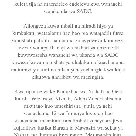
kuleta tija na maendeleo endelevu kwa wananchi
wa ukanda wa SADC.
Aliongeza kuwa mbali na miradi hiyo ya
kimkakati, wataalamu hao hao pia watajadili fursa
za nishati jadidifu na namna zinavyoweza kuongeza
uwezo wa upatikanaji wa nishati ya umeme ili
kuwawezesha wananchi wa ukanda wa SADC
kuweza kuwa na nishati ya uhakika na kuachana na
matumizi ya kuni na mkaa yanayochangia kwa kiasi
kikubwa uharibifu wa mazingira.
Kwa upande wake Kamishna wa Nishati na Gesi
kutoka Wizara ya Nishati, Adam Zuberi alisema
mkutano huo umeshirisha jumla ya nchi
wanachama 12 wa Jumuiya hiyo, ambao
wanaandaa maazimio mbalimbali yanayotarajiwa
kujadiliwa katika Baraza la Mawaziri wa sekta ya
Nishati wa Jumuiya hiyo mwezi Mei mwaka huu.