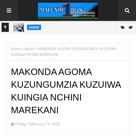
HABARI
WAFANYABIASHARA WA MADUKA YA SIMU KARIAKOO WAPATA
FURSA YA KUELEZA CHANGAMOTO ZAO KWA TRA
Home
habari
MAKONDA AGOMA KUZUNGUMZIA KUZUIWA
KUINGIA NCHINI MAREKANI
MAKONDA AGOMA
KUZUNGUMZIA KUZUIWA
KUINGIA NCHINI
MAREKANI
Friday, February 14, 2020