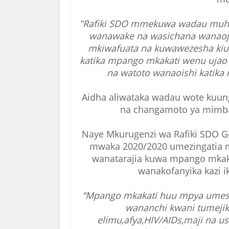
"Rafiki SDO mmekuwa wadau muhi
wanawake na wasichana wanaoji
mkiwafuata na kuwawezesha kiu
katika mpango mkakati wenu ujao
na watoto wanaoishi katika 
Aidha aliwataka wadau wote kuun
na changamoto ya mimba
Naye Mkurugenzi wa Rafiki SDO G
mwaka 2020/2020 umezingatia mi
wanatarajia kuwa mpango mkaka
wanakofanyika kazi 
“Mpango mkakati huu mpya umesh
wananchi kwani tumeji
elimu,afya,HIV/AIDs,maji na u