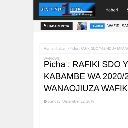
Habari
WAZIRI SA
`HABARI
HABARI MPYA
Home
habari
Picha : RAFIKI SDO YAZINDUA MP
WAFIKIWE
Picha : RAFIKI SD
KABAMBE WA 2020/2
WANAOJIUZA WAFIK
Sunday, December 22, 2019