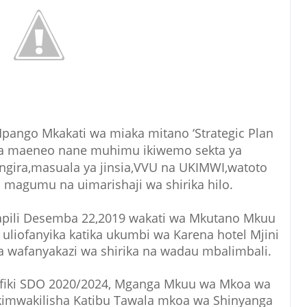
 Mpango Mkakati wa miaka mitano ‘Strategic Plan
tika maeneo nane muhimu ikiwemo sekta ya
ingira,masuala ya jinsia,VVU na UKIMWI,watoto
 magumu na uimarishaji wa shirika hilo.
apili Desemba 22,2019 wakati wa Mkutano Mkuu
 uliofanyika katika ukumbi wa Karena hotel Mjini
 wafanyakazi wa shirika na wadau mbalimbali.
afiki SDO 2020/2024, Mganga Mkuu wa Mkoa wa
kimwakilisha Katibu Tawala mkoa wa Shinyanga