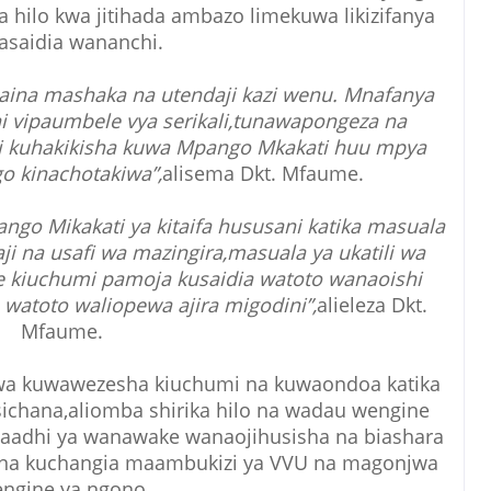
ka hilo kwa jitihada ambazo limekuwa likizifanya
asaidia wananchi.
haina mashaka na utendaji kazi wenu. Mnafanya
ni vipaumbele vya serikali,tunawapongeza na
ili kuhakikisha kuwa Mpango Mkakati huu mpya
o kinachotakiwa”,
alisema Dkt. Mfaume.
ngo Mikakati ya kitaifa hususani katika masuala
i na usafi wa mazingira,masuala ya ukatili wa
e kiuchumi pamoja kusaidia watoto wanaoishi
 watoto waliopewa ajira migodini”,
alieleza Dkt.
Mfaume.
kwa kuwawezesha kiuchumi na kuwaondoa katika
ichana,aliomba shirika hilo na wadau wengine
 baadhi ya wanawake wanaojihusisha na biashara
u na kuchangia maambukizi ya VVU na magonjwa
ngine ya ngono.