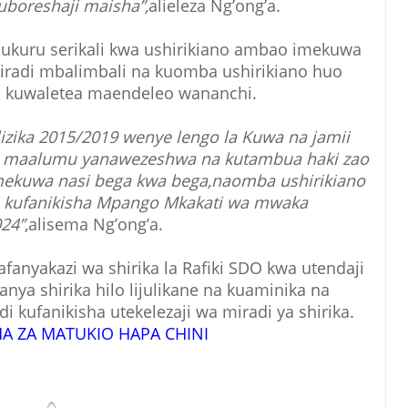
boreshaji maisha”,
alieleza Ng’ong’a.
shukuru serikali kwa ushirikiano ambao imekuwa
miradi mbalimbali na kuomba ushirikiano huo
i kuwaletea maendeleo wananchi.
izika 2015/2019 wenye lengo la Kuwa na jamii
i maalumu yanawezeshwa na kutambua haki zao
mekuwa nasi bega kwa bega,naomba ushirikiano
i kufanikisha Mpango Mkakati wa mwaka
24”
,alisema Ng’ong’a.
anyakazi wa shirika la Rafiki SDO kwa utendaji
nya shirika hilo lijulikane na kuaminika na
 kufanikisha utekelezaji wa miradi ya shirika.
HA ZA MATUKIO HAPA CHINI