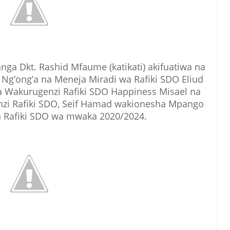
a Dkt. Rashid Mfaume (katikati) akifuatiwa na
Ng’ong’a na Meneja Miradi wa Rafiki SDO Eliud
a Wakurugenzi Rafiki SDO Happiness Misael na
nzi Rafiki SDO, Seif Hamad wakionesha Mpango
la Rafiki SDO wa mwaka 2020/2024.