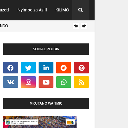
azeti
Nyimbo za Asili
KILIMO
ENDO
TANZA
HABARI
SOCIAL PLUGIN
MKUTANO WA TMIC