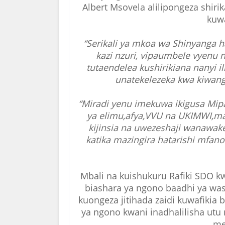
Albert Msovela alilipongeza shiri
kuw
“Serikali ya mkoa wa Shinyanga 
kazi nzuri, vipaumbele vyenu 
tutaendelea kushirikiana nanyi 
unatekelezeka kwa kiwang
“Miradi yenu imekuwa ikigusa Mipa
ya elimu,afya,VVU na UKIMWI,maj
kijinsia na uwezeshaji wanawak
katika mazingira hatarishi mfano
Mbali na kuishukuru Rafiki SDO 
biashara ya ngono baadhi ya was
kuongeza jitihada zaidi kuwafikia
ya ngono kwani inadhalilisha ut
me