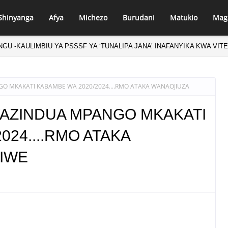
Shinyanga
Afya
Michezo
Burudani
Matukio
Mag
NGU -KAULIMBIU YA PSSSF YA ‘TUNALIPA JANA’ INAFANYIKA KWA VIT
ANGO MKAKATI KABAMBE WA 2020/2024....RMO ATAKA WANAOJIUZA
O YAZINDUA MPANGO MKAKATI
024....RMO ATAKA
IWE