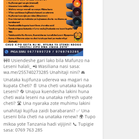
🚧🚦 Usiendeshe gari lako bila Mafunzo na
Leseni halali_ 📲 Wasiliana nasi sasa:
wa.me/255740273285 Unahitaji nini? 🚘
Unataka kujifunza udereva wa magari na
kupata Cheti? 📄 Una cheti unataka kupata
Leseni? 🔄 Unajua kuendesha lakini huna
cheti wala leseni na unataka refresh upate
cheti? 🛣️ Una nyaraka zote muhimu lakini
unahitaji kujifua zaidi barabarani? ✅ Una
Leseni bila cheti na unataka renew? 🌍 Tupo
mikoa yote Tanzania hadi vijijini! 📞 Tupigie
sasa: 0769 763 285