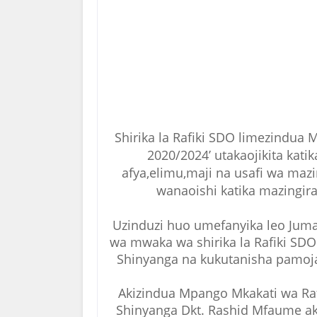
Shirika la Rafiki SDO limezindua
2020/2024’ utakaojikita ka
afya,elimu,maji na usafi wa maz
wanaoishi katika mazingira
Uzinduzi huo umefanyika leo Jum
wa mwaka wa shirika la Rafiki SDO
Shinyanga na kukutanisha pamoja
Akizindua Mpango Mkakati wa R
Shinyanga Dkt. Rashid Mfaume a