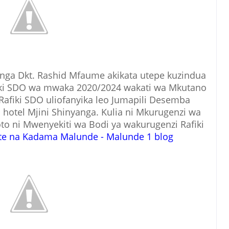
ga Dkt. Rashid Mfaume akikata utepe kuzindua
fiki SDO wa mwaka 2020/2024 wakati wa Mkutano
afiki SDO uliofanyika leo Jumapili Desemba
hotel Mjini Shinyanga. Kulia ni Mkurugenzi wa
oto ni Mwenyekiti wa Bodi ya wakurugenzi Rafiki
ote na Kadama Malunde - Malunde 1 blog