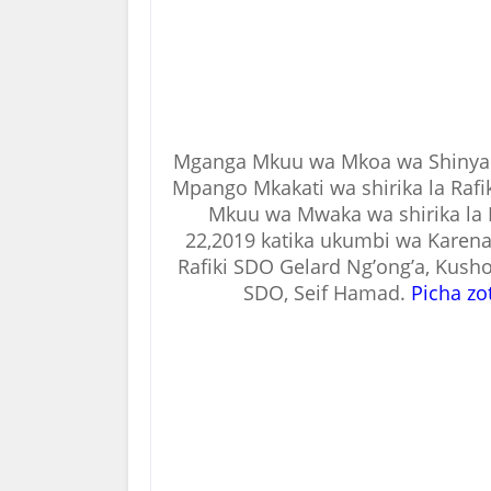
Mganga Mkuu wa Mkoa wa Shinyan
Mpango Mkakati wa shirika la Ra
Mkuu wa Mwaka wa shirika la R
22,2019 katika ukumbi wa Karena 
Rafiki SDO Gelard Ng’ong’a, Kush
SDO, Seif Hamad.
Picha z