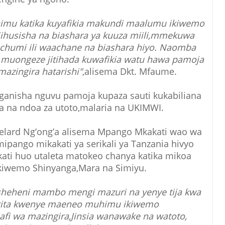
mu katika kuyafikia makundi maalumu ikiwemo
husisha na biashara ya kuuza miili,mmekuwa
chumi ili waachane na biashara hiyo. Naomba
 muongeze jitihada kuwafikia watu hawa pamoja
mazingira hatarishi"
,alisema Dkt. Mfaume.
ganisha nguvu pamoja kupaza sauti kukabiliana
 na ndoa za utoto,malaria na UKIMWI.
elard Ng’ong’a alisema Mpango Mkakati wao wa
pango mikakati ya serikali ya Tanzania hivyo
ti huo utaleta matokeo chanya katika mikoa
ikiwemo Shinyanga,Mara na Simiyu.
eheni mambo mengi mazuri na yenye tija kwa
kita kwenye maeneo muhimu ikiwemo
safi wa mazingira,Jinsia wanawake na watoto,