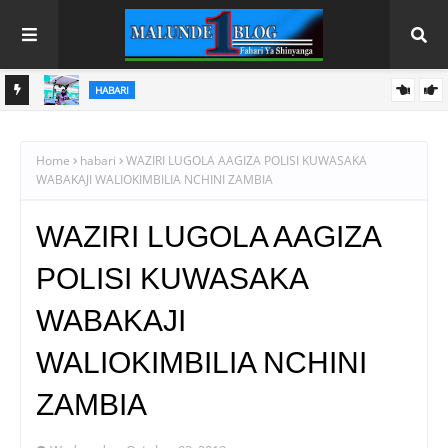
HABARI
U
SAMIA AANIKA REKODI MPYA KILIMO; UZALISHAJI WA NAFAKA
WAFIKIA TANI MILIONI 13.9
Home
habari
WAZIRI LUGOLA AAGIZA POLISI KUWASAKA
WABAKAJI WALIOKIMBILIA NCHINI ZAMBIA
WAZIRI LUGOLA AAGIZA
POLISI KUWASAKA
WABAKAJI
WALIOKIMBILIA NCHINI
ZAMBIA