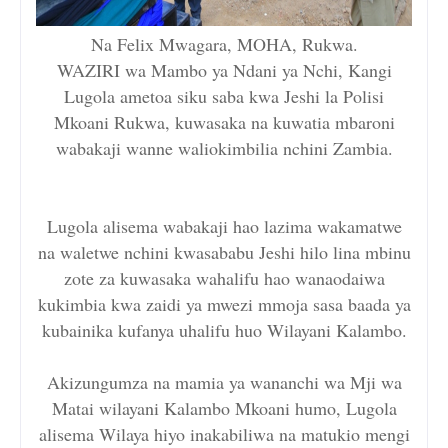
Na Felix Mwagara, MOHA, Rukwa.
WAZIRI wa Mambo ya Ndani ya Nchi, Kangi
Lugola ametoa siku saba kwa Jeshi la Polisi
Mkoani Rukwa, kuwasaka na kuwatia mbaroni
wabakaji wanne waliokimbilia nchini Zambia.
Lugola alisema wabakaji hao lazima wakamatwe
na waletwe nchini kwasababu Jeshi hilo lina mbinu
zote za kuwasaka wahalifu hao wanaodaiwa
kukimbia kwa zaidi ya mwezi mmoja sasa baada ya
kubainika kufanya uhalifu huo Wilayani Kalambo.
Akizungumza na mamia ya wananchi wa Mji wa
Matai wilayani Kalambo Mkoani humo, Lugola
alisema Wilaya hiyo inakabiliwa na matukio mengi