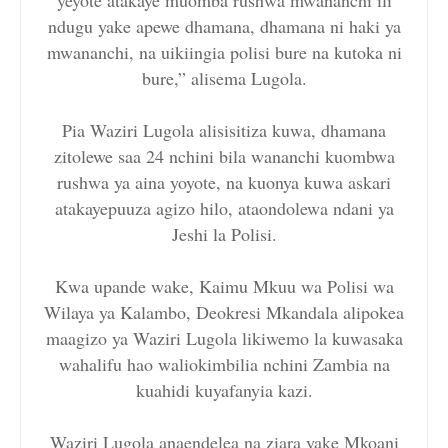
ndugu yake apewe dhamana, dhamana ni haki ya
mwananchi, na uikiingia polisi bure na kutoka ni
bure,” alisema Lugola.
Pia Waziri Lugola alisisitiza kuwa, dhamana
zitolewe saa 24 nchini bila wananchi kuombwa
rushwa ya aina yoyote, na kuonya kuwa askari
atakayepuuza agizo hilo, ataondolewa ndani ya
Jeshi la Polisi.
Kwa upande wake, Kaimu Mkuu wa Polisi wa
Wilaya ya Kalambo, Deokresi Mkandala alipokea
maagizo ya Waziri Lugola likiwemo la kuwasaka
wahalifu hao waliokimbilia nchini Zambia na
kuahidi kuyafanyia kazi.
Waziri Lugola anaendelea na ziara yake Mkoani