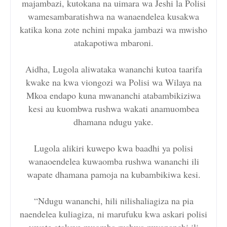
majambazi, kutokana na uimara wa Jeshi la Polisi
wamesambaratishwa na wanaendelea kusakwa
katika kona zote nchini mpaka jambazi wa mwisho
atakapotiwa mbaroni.
Aidha, Lugola aliwataka wananchi kutoa taarifa
kwake na kwa viongozi wa Polisi wa Wilaya na
Mkoa endapo kuna mwananchi atabambikiziwa
kesi au kuombwa rushwa wakati anamuombea
dhamana ndugu yake.
Lugola alikiri kuwepo kwa baadhi ya polisi
wanaoendelea kuwaomba rushwa wananchi ili
wapate dhamana pamoja na kubambikiwa kesi.
“Ndugu wananchi, hili nilishaliagiza na pia
naendelea kuliagiza, ni marufuku kwa askari polisi
yeyote atakaye muomba rushwa mwananchi ili