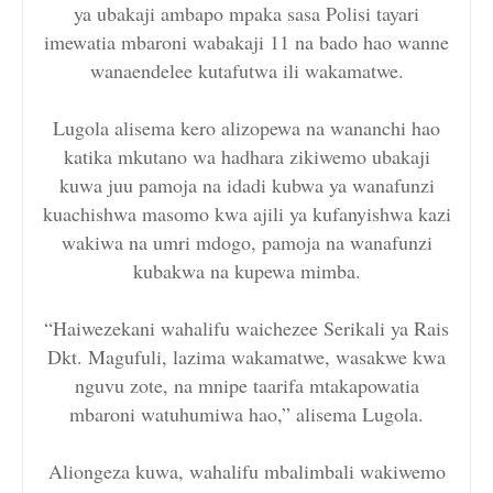
ya ubakaji ambapo mpaka sasa Polisi tayari
imewatia mbaroni wabakaji 11 na bado hao wanne
wanaendelee kutafutwa ili wakamatwe.
Lugola alisema kero alizopewa na wananchi hao
katika mkutano wa hadhara zikiwemo ubakaji
kuwa juu pamoja na idadi kubwa ya wanafunzi
kuachishwa masomo kwa ajili ya kufanyishwa kazi
wakiwa na umri mdogo, pamoja na wanafunzi
kubakwa na kupewa mimba.
“Haiwezekani wahalifu waichezee Serikali ya Rais
Dkt. Magufuli, lazima wakamatwe, wasakwe kwa
nguvu zote, na mnipe taarifa mtakapowatia
mbaroni watuhumiwa hao,” alisema Lugola.
Aliongeza kuwa, wahalifu mbalimbali wakiwemo