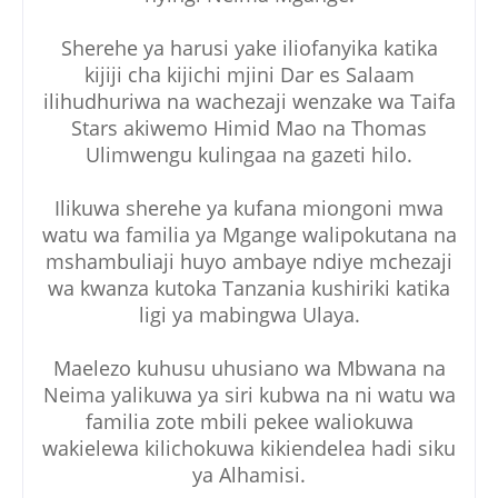
Sherehe ya harusi yake iliofanyika katika
kijiji cha kijichi mjini Dar es Salaam
ilihudhuriwa na wachezaji wenzake wa Taifa
Stars akiwemo Himid Mao na Thomas
Ulimwengu kulingaa na gazeti hilo.
Ilikuwa sherehe ya kufana miongoni mwa
watu wa familia ya Mgange walipokutana na
mshambuliaji huyo ambaye ndiye mchezaji
wa kwanza kutoka Tanzania kushiriki katika
ligi ya mabingwa Ulaya.
Maelezo kuhusu uhusiano wa Mbwana na
Neima yalikuwa ya siri kubwa na ni watu wa
familia zote mbili pekee waliokuwa
wakielewa kilichokuwa kikiendelea hadi siku
ya Alhamisi.