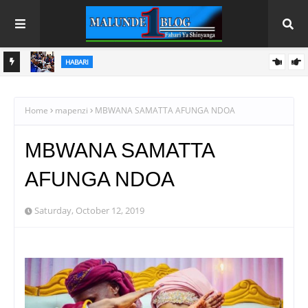
HABARI
TANZANIA, MAREKANI ZAJADILIANA USHIRIKIANO
I
ANI YA
Home
mapenzi
MBWANA SAMATTA AFUNGA NDOA
MBWANA SAMATTA
AFUNGA NDOA
Saturday, October 12, 2019