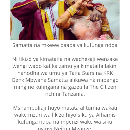
Samatta na mkewe baada ya kufunga ndoa
Ni likizo ya kimataifa na wachezaji wenzake
wengi wapo katika zamu ya kimataifa lakini
nahodha wa timu ya Taifa Stars na KRK
Genk Mbwana Samatta alikuwa na mipango
mingine kulingana na gazeti la The Citizen
nchini Tanzania.
Mshambuliaji huyo matata alitumia wakati
wake mzuri wa likizo hiyo siku ya Alhamis
kufunga ndoa na mpenzi wake wa siku
nyingi Neima Mgange.