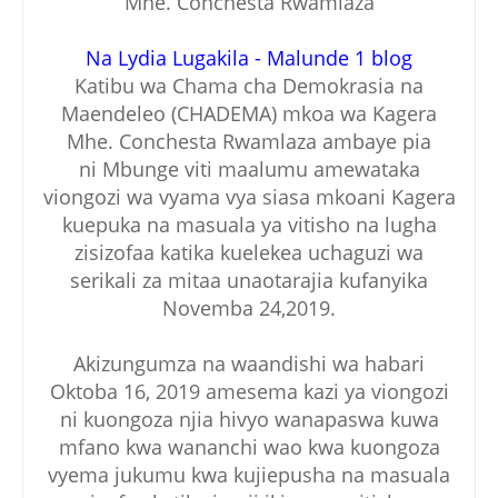
Mhe. Conchesta Rwamlaza
Na Lydia Lugakila - Malunde 1 blog
Katibu wa
Chama cha Demokrasia na
Maendeleo (CHADEMA)
mkoa wa Kagera
Mhe. Conchesta Rwamlaza ambaye pia
ni
Mbunge viti maalumu
amewataka
viongozi wa vyama vya siasa mkoani Kagera
kuepuka na masuala ya vitisho na lugha
zisizofaa katika kuelekea uchaguzi wa
serikali za mitaa unaotarajia kufanyika
Novemba 24,2019.
Akizungumza na waandishi wa habari
Oktoba 16, 2019 a
mesema kazi ya viongozi
ni kuongoza njia hivyo wanapaswa kuwa
mfano kwa wananchi wao kwa kuongoza
vyema jukumu kwa kujiepusha na masuala