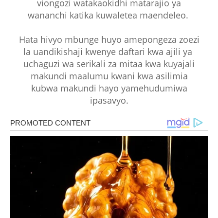
viongozi watakaokidhi matarajio ya
wananchi katika kuwaletea maendeleo.
Hata hivyo mbunge huyo amepongeza zoezi
la uandikishaji kwenye daftari kwa ajili ya
uchaguzi wa serikali za mitaa kwa kuyajali
makundi maalumu kwani kwa asilimia
kubwa makundi hayo yamehudumiwa
ipasavyo.