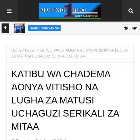
HABARI
PINDA APONGEZA TVLA KWA KUJENGA UWEZO WA NDANI WA
KUZALISHA CHANJO ZA MIFUGO
Home
habari
KATIBU WA CHADEMA AONYA VITISHO NA LUGHA
ZA MATUSI UCHAGUZI SERIKALI ZA MITAA
KATIBU WA CHADEMA
AONYA VITISHO NA
LUGHA ZA MATUSI
UCHAGUZI SERIKALI ZA
MITAA