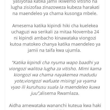
yasiyofaa katika jamii ikiwemo vitisho na
lugha zisizofaa zinazoweza kubeza harakati
na maendeleo ya chama kusonga mbele.
Amesema katika kipindi hiki cha kuelekea
uchaguzi wa serikali za mitaa Novemba 24
ni kipindi ambacho kinawataka viongozi
kutoa matokeo chanya katika maendeleo ya
jamii na taifa kwa ujumla.
"Katika kipindi cha nyuma wapo baadhi ya
viongozi walitoa lugha za vitisho. Mimi kama
kiongozi wa chama nayakemea madudu
yote,viongozi wafuate misingi ya vyama
vyao ili kuruhusu suala la maendeleo kuwa
juu’’
,alisema Rwamlaza.
Aidha amewataka wananchi kuteua kwa haki