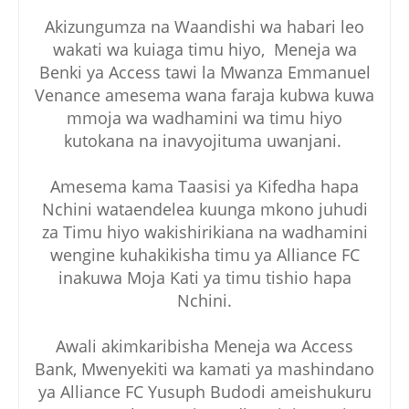
Akizungumza na Waandishi wa habari leo
wakati wa kuiaga timu hiyo, Meneja wa
Benki ya Access tawi la Mwanza Emmanuel
Venance amesema wana faraja kubwa kuwa
mmoja wa wadhamini wa timu hiyo
kutokana na inavyojituma uwanjani.
Amesema kama Taasisi ya Kifedha hapa
Nchini wataendelea kuunga mkono juhudi
za Timu hiyo wakishirikiana na wadhamini
wengine kuhakikisha timu ya Alliance FC
inakuwa Moja Kati ya timu tishio hapa
Nchini.
Awali akimkaribisha Meneja wa Access
Bank, Mwenyekiti wa kamati ya mashindano
ya Alliance FC Yusuph Budodi ameishukuru