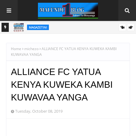
MAGAZETINI
HAYA HAPA MAGAZETI YA LEO JUMAPILI AGOSTI 9,2026
Home
michezo
ALLIANCE FC YATUA KENYA KUWEKA KAMBI
KUWAVAA YANGA
ALLIANCE FC YATUA
KENYA KUWEKA KAMBI
KUWAVAA YANGA
Tuesday, October 08, 2019