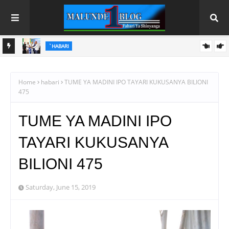
`HABARI
LOSA
WATOTO WAFUNDISHWE KUPINGA RUSHWA WAKIWA
WADOGO -RC DKT.BATILDA
Home
habari
TUME YA MADINI IPO TAYARI KUKUSANYA BILIONI
475
TUME YA MADINI IPO
TAYARI KUKUSANYA
BILIONI 475
Saturday, June 15, 2019