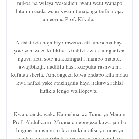
mikoa na wilaya wasaidieni watu wetu wanapo
hitaji msaada wenu kwani tunajenga taifa moja.
amesema Prof. Kikula.
Akisisitizia hoja hiyo mwenyekiti amesema haya
yote yanaweza kufikiwa kirahisi kwa kuunganisha
nguvu zetu sote na kuzingatia mambo matatu,
uwajibikaji, uadilifu hasa kuepuka rushwa na
kufuata sheria. Ameongeza kuwa endapo kila mdau
kwa nafasi yake atazingatia haya itakuwa rahisi
kufikia lengo walilopewa.
Kwa upande wake Kamishna wa Tume ya Madini
Prof. Abdulkarim Mruma ameongeza kuwa jambo
lingine la msingi ni lazima kila ofisi ya tume ya
madini mikoa yote lazima iwe na mpango kazi