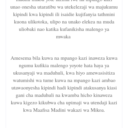
unao onesha utaratibu wa utekelezaji wa majukumu
kipindi kwa kipindi ili isaidie kujifanyia tathmini
kuona ulikotoka, ulipo na unako elekea na muda
uliobaki nao katika kufanikisha malengo ya
mwaka
Amesema bila kuwa na mpango kazi inaweza kuwa
ngumu kufikia malengo yoyote hata haya ya
ukusanyaji wa maduhuli, kwa hiyo amewasisitiza
watumishi wa tume kuwa na mpango kazi ambao
utawaonyesha kipindi hadi kipindi atakusanya kiasi
gani cha maduhuli na kwamba hicho kinaweza
kuwa kigezo kikubwa cha upimaji wa utendaji kazi
kwa Maafisa Madini wakazi wa Mikoa.