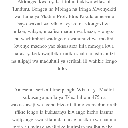
Akiongea kwa nyakati tofauti akiwa wilayani
Tunduru, Songea na Mbinga na Iringa Mwenyekiti
wa Tume ya Madini Prof. Idris Kikula amesema
hayo wakati wa vikao vyake na viongozi wa
mikoa, wilaya, maafisa madini wa kaazi, viongozi
na wachimbaji wadogo na wanunuzi wa madini
kwenye maeneo yao akisisitiza kila mmojja kwa
nafasi yake kuwajibika katika suala la usimamizi
na ulipaji wa maduhuli ya serikali ili wafikie lengo
hilo.
Amesema serikali imeipangia Wizara ya Madini
kukusanya jumla ya Tshs. bilioni 475 na
wakusanyaji wa fedha hizo ni Tume ya madini na ili
ifikie lengo la kukusanya kiwango hicho lazima
wajipange kwa kila mdau anae husika kwa namna
moja au nyinge awajibike kutimiza wajibu wake.