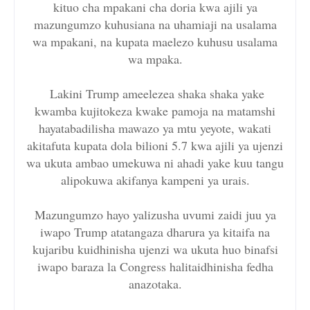
kituo cha mpakani cha doria kwa ajili ya
mazungumzo kuhusiana na uhamiaji na usalama
wa mpakani, na kupata maelezo kuhusu usalama
wa mpaka.
Lakini Trump ameelezea shaka shaka yake
kwamba kujitokeza kwake pamoja na matamshi
hayatabadilisha mawazo ya mtu yeyote, wakati
akitafuta kupata dola bilioni 5.7 kwa ajili ya ujenzi
wa ukuta ambao umekuwa ni ahadi yake kuu tangu
alipokuwa akifanya kampeni ya urais.
Mazungumzo hayo yalizusha uvumi zaidi juu ya
iwapo Trump atatangaza dharura ya kitaifa na
kujaribu kuidhinisha ujenzi wa ukuta huo binafsi
iwapo baraza la Congress halitaidhinisha fedha
anazotaka.