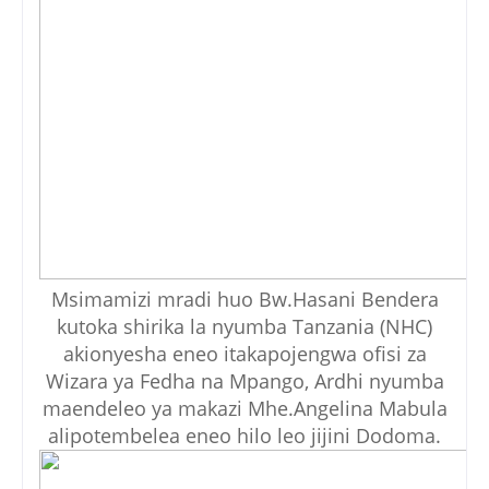
Msimamizi mradi huo Bw.Hasani Bendera
kutoka shirika la nyumba Tanzania (NHC)
akionyesha eneo itakapojengwa ofisi za
Wizara ya Fedha na Mpango, Ardhi nyumba
maendeleo ya makazi Mhe.Angelina Mabula
alipotembelea eneo hilo leo jijini Dodoma.