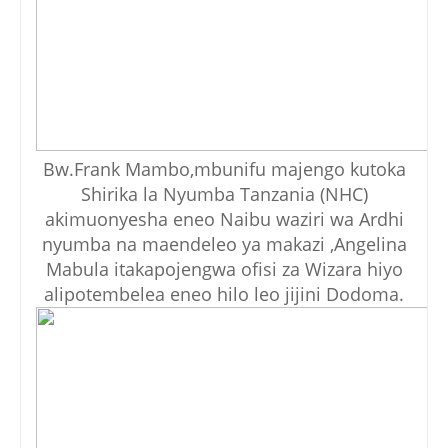
Bw.Frank Mambo,mbunifu majengo kutoka
Shirika la Nyumba Tanzania (NHC)
akimuonyesha eneo Naibu waziri wa Ardhi
nyumba na maendeleo ya makazi ,Angelina
Mabula itakapojengwa ofisi za Wizara hiyo
alipotembelea eneo hilo leo jijini Dodoma.