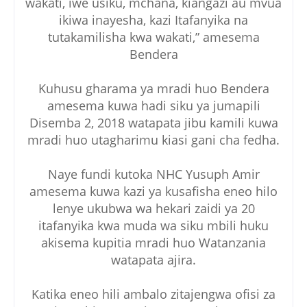
wakati, iwe usiku, mchana, kiangazi au mvua
ikiwa inayesha, kazi Itafanyika na
tutakamilisha kwa wakati,” amesema
Bendera
Kuhusu gharama ya mradi huo Bendera
amesema kuwa hadi siku ya jumapili
Disemba 2, 2018 watapata jibu kamili kuwa
mradi huo utagharimu kiasi gani cha fedha.
Naye fundi kutoka NHC Yusuph Amir
amesema kuwa kazi ya kusafisha eneo hilo
lenye ukubwa wa hekari zaidi ya 20
itafanyika kwa muda wa siku mbili huku
akisema kupitia mradi huo Watanzania
watapata ajira.
Katika eneo hili ambalo zitajengwa ofisi za