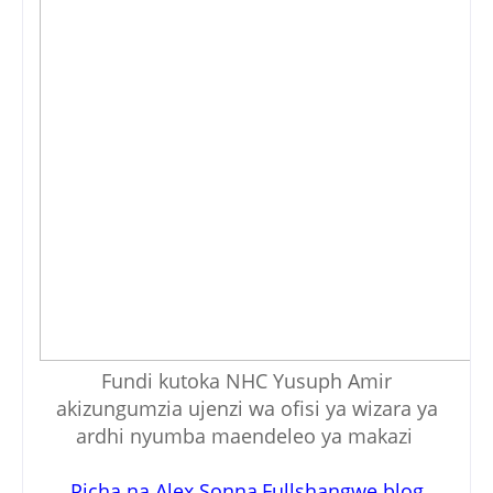
Fundi kutoka NHC Yusuph Amir
akizungumzia ujenzi wa ofisi ya wizara ya
ardhi nyumba maendeleo ya makazi
Picha na Alex Sonna,Fullshangwe blog