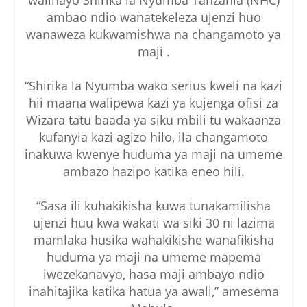
ambao ndio wanatekeleza ujenzi huo
wanaweza kukwamishwa na changamoto ya
maji .
“Shirika la Nyumba wako serius kweli na kazi
hii maana walipewa kazi ya kujenga ofisi za
Wizara tatu baada ya siku mbili tu wakaanza
kufanyia kazi agizo hilo, ila changamoto
inakuwa kwenye huduma ya maji na umeme
ambazo hazipo katika eneo hili.
“Sasa ili kuhakikisha kuwa tunakamilisha
ujenzi huu kwa wakati wa siki 30 ni lazima
mamlaka husika wahakikishe wanafikisha
huduma ya maji na umeme mapema
iwezekanavyo, hasa maji ambayo ndio
inahitajika katika hatua ya awali,” amesema