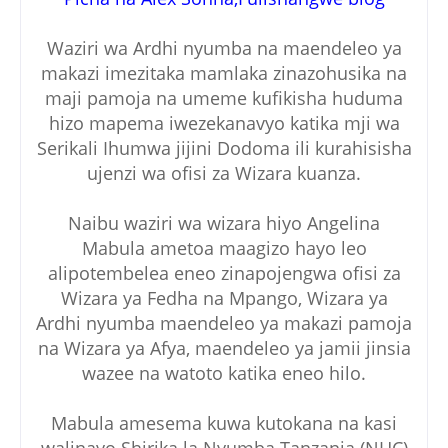
Waziri wa Ardhi nyumba na maendeleo ya
makazi imezitaka mamlaka zinazohusika na
maji pamoja na umeme kufikisha huduma
hizo mapema iwezekanavyo katika mji wa
Serikali Ihumwa jijini Dodoma ili kurahisisha
ujenzi wa ofisi za Wizara kuanza.
Naibu waziri wa wizara hiyo Angelina
Mabula ametoa maagizo hayo leo
alipotembelea eneo zinapojengwa ofisi za
Wizara ya Fedha na Mpango, Wizara ya
Ardhi nyumba maendeleo ya makazi pamoja
na Wizara ya Afya, maendeleo ya jamii jinsia
wazee na watoto katika eneo hilo.
Mabula amesema kuwa kutokana na kasi
walinayo Shirika la Nyumba Tanzania (NHC)