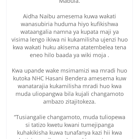
Mabula.
Aidha Naibu amesema kuwa wakati
wanasubiria huduma hiyo kufikishwa
wataangalia namna ya kupata maji ya
visima lengo ikiwa ni kukamilisha ujenzi huo
kwa wakati huku akisema atatembelea tena
eneo hilo baada ya wiki moja .
Kwa upande wake msimamizi wa mradi huo
kutoka NHC Hasani Bendera amesema kuw
wanatarajia kukamilisha mradi huo kwa
muda uliopangwa bila kujali changamoto
ambazo zitajitokeza.
“Tusiangalie changamoto, muda tuliopewa
si tatizo kwetu kwani tumejipanga
kuhakikisha kuwa tunafanya kazi hii kwa