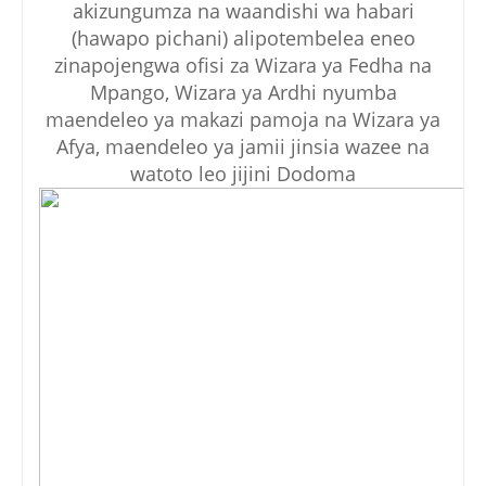
akizungumza na waandishi wa habari
(hawapo pichani) alipotembelea eneo
zinapojengwa ofisi za Wizara ya Fedha na
Mpango, Wizara ya Ardhi nyumba
maendeleo ya makazi pamoja na Wizara ya
Afya, maendeleo ya jamii jinsia wazee na
watoto leo jijini Dodoma