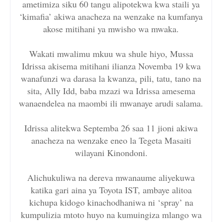
ametimiza siku 60 tangu alipotekwa kwa staili ya
‘kimafia’ akiwa anacheza na wenzake na kumfanya
akose mitihani ya mwisho wa mwaka.
Wakati mwalimu mkuu wa shule hiyo, Mussa
Idrissa akisema mitihani ilianza Novemba 19 kwa
wanafunzi wa darasa la kwanza, pili, tatu, tano na
sita, Ally Idd, baba mzazi wa Idrissa amesema
wanaendelea na maombi ili mwanaye arudi salama.
Idrissa alitekwa Septemba 26 saa 11 jioni akiwa
anacheza na wenzake eneo la Tegeta Masaiti
wilayani Kinondoni.
Alichukuliwa na dereva mwanaume aliyekuwa
katika gari aina ya Toyota IST, ambaye alitoa
kichupa kidogo kinachodhaniwa ni ‘spray’ na
kumpulizia mtoto huyo na kumuingiza mlango wa