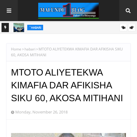
`HABARI
U
WAZIRI SANGU AZITAKA PSSSF,NSSF,WCF NA OSHA
KUONGEZA MATUMIZI YA TEHAMA
Home
habari
MTOTO ALIYETEKWA KIMAFIA DAR AFIKISHA SIKU
60, AKOSA MITIHANI
MTOTO ALIYETEKWA
KIMAFIA DAR AFIKISHA
SIKU 60, AKOSA MITIHANI
Monday, November 26, 2018