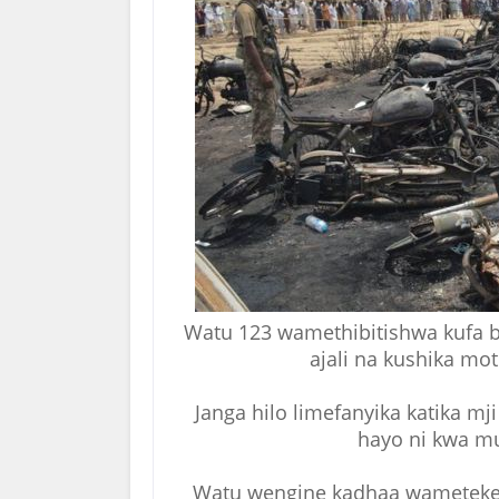
Watu 123 wamethibitishwa kufa ba
ajali na kushika mot
Janga hilo limefanyika katika m
hayo ni kwa mu
Watu wengine kadhaa wametekete