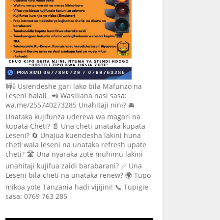
🚧🚦 Usiendeshe gari lako bila Mafunzo na
Leseni halali_ 📲 Wasiliana nasi sasa:
wa.me/255740273285 Unahitaji nini? 🚘
Unataka kujifunza udereva wa magari na
kupata Cheti? 📄 Una cheti unataka kupata
Leseni? 🔄 Unajua kuendesha lakini huna
cheti wala leseni na unataka refresh upate
cheti? 🛣️ Una nyaraka zote muhimu lakini
unahitaji kujifua zaidi barabarani? ✅ Una
Leseni bila cheti na unataka renew? 🌍 Tupo
mikoa yote Tanzania hadi vijijini! 📞 Tupigie
sasa: 0769 763 285