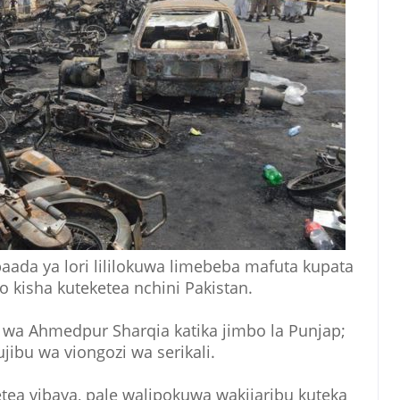
ada ya lori lililokuwa limebeba mafuta kupata
o kisha kuteketea nchini Pakistan.
ji wa Ahmedpur Sharqia katika jimbo la Punjap;
jibu wa viongozi wa serikali.
a vibaya, pale walipokuwa wakijaribu kuteka