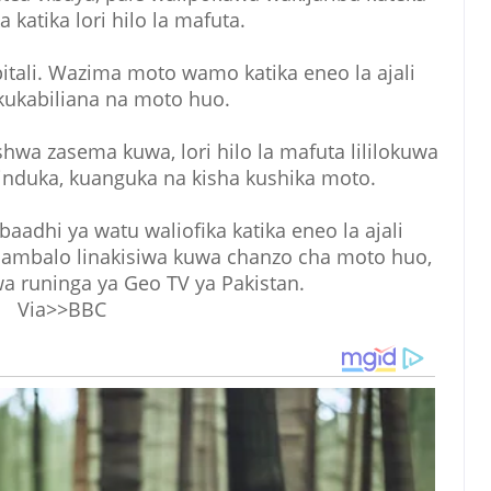
 katika lori hilo la mafuta.
tali. Wazima moto wamo katika eneo la ajali
kukabiliana na moto huo.
shwa zasema kuwa, lori hilo la mafuta lililokuwa
ipinduka, kuanguka na kisha kushika moto.
dhi ya watu waliofika katika eneo la ajali
 ambalo linakisiwa kuwa chanzo cha moto huo,
wa runinga ya Geo TV ya Pakistan.
Via>>BBC