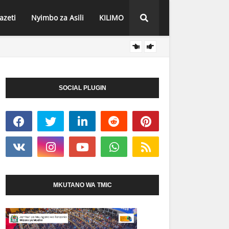
azeti
Nyimbo za Asili
KILIMO
DAR K
HABARI
SOCIAL PLUGIN
MKUTANO WA TMIC