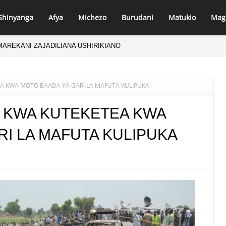
Shinyanga
Afya
Michezo
Burudani
Matukio
Mag
MAREKANI ZAJADILIANA USHIRIKIANO
EA KWA MOTO BAADA YA GARI LA MAFUTA KULIPUKA
I KWA KUTEKETEA KWA
RI LA MAFUTA KULIPUKA