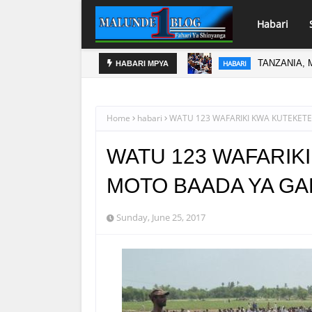
Habari
UVUMILIVU KULINDA AMANI YA TANZANIA
TANZANIA, 
HABARI
HABARI MPYA
Home
habari
WATU 123 WAFARIKI KWA KUTEKET
WATU 123 WAFARIK
MOTO BAADA YA GA
Sunday, June 25, 2017