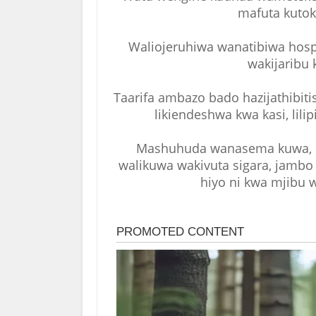
mafuta kutoka
Waliojeruhiwa wanatibiwa hospi
wakijaribu 
Taarifa ambazo bado hazijathibiti
likiendeshwa kwa kasi, lil
Mashuhuda wanasema kuwa, baa
walikuwa wakivuta sigara, jambo
hiyo ni kwa mjibu 